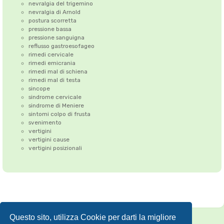
nevralgia del trigemino
nevralgia di Arnold
postura scorretta
pressione bassa
pressione sanguigna
reflusso gastroesofageo
rimedi cervicale
rimedi emicrania
rimedi mal di schiena
rimedi mal di testa
sincope
sindrome cervicale
sindrome di Meniere
sintomi colpo di frusta
svenimento
vertigini
vertigini cause
vertigini posizionali
Questo sito, utilizza Cookie per darti la migliore
Correzione dell'Atlante
•
Emicrania
•