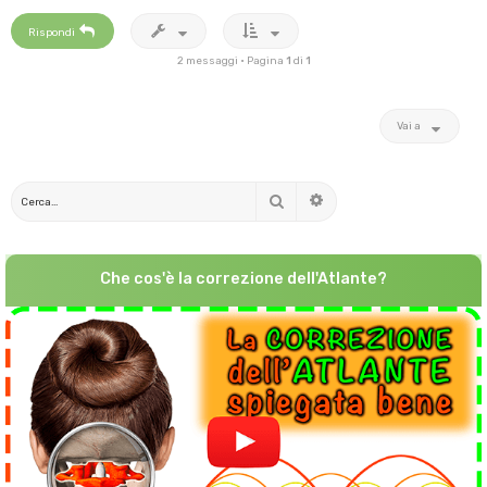
Rispondi
2 messaggi • Pagina
1
di
1
Vai a
Cerca
Ricerca avanzata
Che cos'è la correzione dell'Atlante?