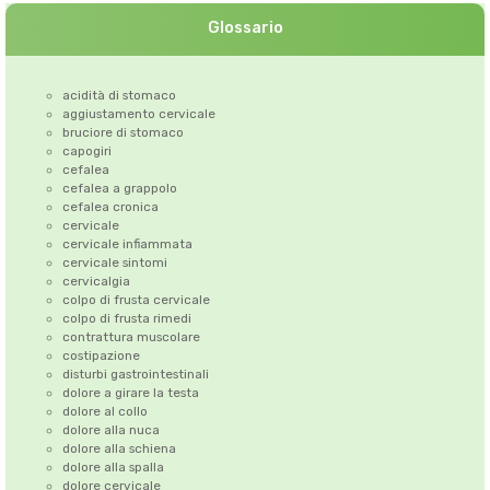
Glossario
acidità di stomaco
aggiustamento cervicale
bruciore di stomaco
capogiri
cefalea
cefalea a grappolo
cefalea cronica
cervicale
cervicale infiammata
cervicale sintomi
cervicalgia
colpo di frusta cervicale
colpo di frusta rimedi
contrattura muscolare
costipazione
disturbi gastrointestinali
dolore a girare la testa
dolore al collo
dolore alla nuca
dolore alla schiena
dolore alla spalla
dolore cervicale