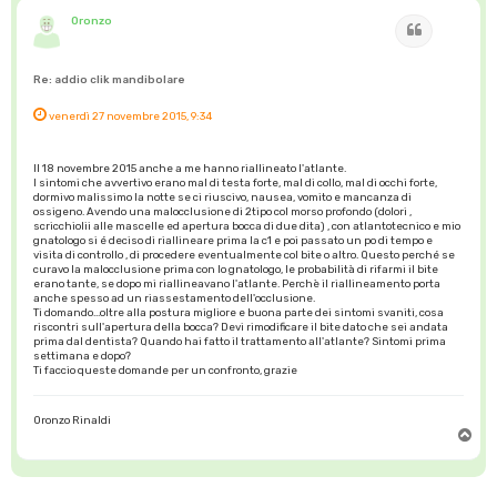
Oronzo
Cita
Re: addio clik mandibolare
venerdì 27 novembre 2015, 9:34
Il 18 novembre 2015 anche a me hanno riallineato l'atlante.
I sintomi che avvertivo erano mal di testa forte, mal di collo, mal di occhi forte,
dormivo malissimo la notte se ci riuscivo, nausea, vomito e mancanza di
ossigeno. Avendo una malocclusione di 2tipo col morso profondo (dolori ,
scricchiolii alle mascelle ed apertura bocca di due dita) , con atlantotecnico e mio
gnatologo si é deciso di riallineare prima la c1 e poi passato un po di tempo e
visita di controllo , di procedere eventualmente col bite o altro. Questo perché se
curavo la malocclusione prima con lo gnatologo, le probabilità di rifarmi il bite
erano tante, se dopo mi riallineavano l'atlante. Perchè il riallineamento porta
anche spesso ad un riassestamento dell'occlusione.
Ti domando...oltre alla postura migliore e buona parte dei sintomi svaniti, cosa
riscontri sull'apertura della bocca? Devi rimodificare il bite dato che sei andata
prima dal dentista? Quando hai fatto il trattamento all'atlante? Sintomi prima
settimana e dopo?
Ti faccio queste domande per un confronto, grazie
Oronzo Rinaldi
T
o
p