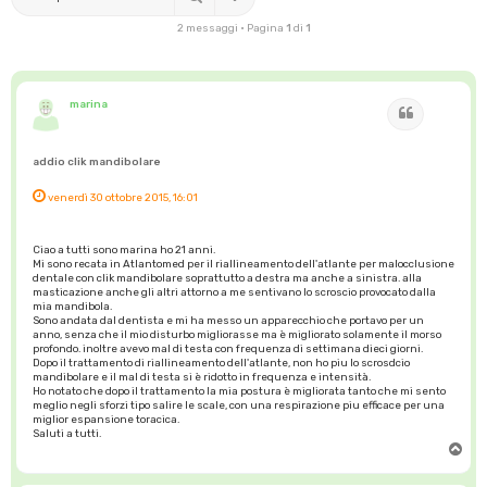
2 messaggi • Pagina
1
di
1
marina
Cita
addio clik mandibolare
venerdì 30 ottobre 2015, 16:01
Ciao a tutti sono marina ho 21 anni.
Mi sono recata in Atlantomed per il riallineamento dell'atlante per malocclusione
dentale con clik mandibolare soprattutto a destra ma anche a sinistra. alla
masticazione anche gli altri attorno a me sentivano lo scroscio provocato dalla
mia mandibola.
Sono andata dal dentista e mi ha messo un apparecchio che portavo per un
anno, senza che il mio disturbo migliorasse ma è migliorato solamente il morso
profondo. inoltre avevo mal di testa con frequenza di settimana dieci giorni.
Dopo il trattamento di riallineamento dell'atlante, non ho piu lo scrosdcio
mandibolare e il mal di testa si è ridotto in frequenza e intensità.
Ho notato che dopo il trattamento la mia postura è migliorata tanto che mi sento
meglio negli sforzi tipo salire le scale, con una respirazione piu efficace per una
miglior espansione toracica.
Saluti a tutti.
T
o
p