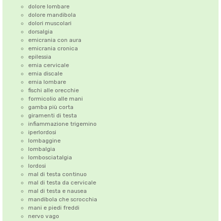
dolore lombare
dolore mandibola
dolori muscolari
dorsalgia
emicrania con aura
emicrania cronica
epilessia
ernia cervicale
ernia discale
ernia lombare
fischi alle orecchie
formicolio alle mani
gamba più corta
giramenti di testa
infiammazione trigemino
iperlordosi
lombaggine
lombalgia
lombosciatalgia
lordosi
mal di testa continuo
mal di testa da cervicale
mal di testa e nausea
mandibola che scrocchia
mani e piedi freddi
nervo vago