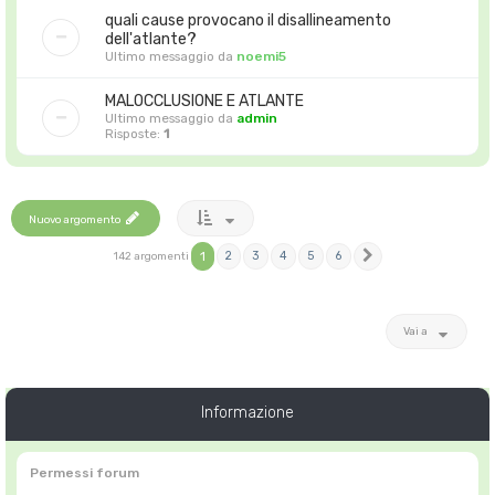
quali cause provocano il disallineamento
dell'atlante?
Ultimo messaggio da
noemi5
MALOCCLUSIONE E ATLANTE
Ultimo messaggio da
admin
Risposte:
1
Nuovo argomento
1
2
3
4
5
6
142 argomenti
Prossimo
Vai a
Informazione
Permessi forum