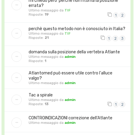
mi chiedo pero' perche non ritorna la posizione
errata?
Ultimo messaggio da
TIF
Risposte:
19
1
2
perchè questo metodo non è conosciuto in Italia?
Ultimo messaggio da
TIF
Risposte:
21
1
2
3
domanda sulla posizione della vertebra Atlante
Ultimo messaggio da
admin
Risposte:
1
Atlantomed può essere utile contro l'alluce
valgo?
Ultimo messaggio da
admin
Tac a spirale
Ultimo messaggio da
admin
Risposte:
13
1
2
CONTROINDICAZIONI correzione dell'Atlante
Ultimo messaggio da
admin