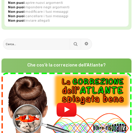
Non puoi
aprire nuovi argomenti
Non puoi
rispondere negli argomenti
Non puoi
modificare i tuoi messaggi
Non puoi
cancellare i tuoi messaggi
Non puoi
inviare allegati
Cerca
Ricerca avanzata
Che cos'è la correzione dell'Atlante?