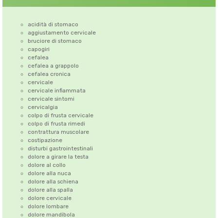
acidità di stomaco
aggiustamento cervicale
bruciore di stomaco
capogiri
cefalea
cefalea a grappolo
cefalea cronica
cervicale
cervicale infiammata
cervicale sintomi
cervicalgia
colpo di frusta cervicale
colpo di frusta rimedi
contrattura muscolare
costipazione
disturbi gastrointestinali
dolore a girare la testa
dolore al collo
dolore alla nuca
dolore alla schiena
dolore alla spalla
dolore cervicale
dolore lombare
dolore mandibola