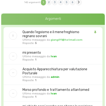
1
2
3
4
5
6
142 argomenti
Prossimo
Argomenti
Quando l'egoismo e il menefreghismo
regnano sovrani
Ultimo messaggio da
giangi91@hotmail.com
Risposte:
5
mi presento
Ultimo messaggio da
Ivan
Risposte:
1
Acquisto Apparecchiatura per valutazione
Posturale
Ultimo messaggio da
admin
Risposte:
1
Morso profondo e trattamento atlantomed
Ultimo messaggio da
Ivan
Risposte:
1