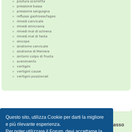
postura scorretta
pressione bassa
pressione sanguigna
reflusso gastroesofageo
rimedi cervicale
rimedi emicrania
rimedi mal di schiena
rimedi mal di testa
sincope
sindrome cervicale
sindrome di Meniere
sintomi colpo di frusta
svenimento
vertigini
vertigini cause
vertigini posizionali
Questo sito, utilizza Cookie per darti la migliore
Correzione dell'Atlante
•
Emicrania
•
e più rilevante esperienza.
Cefalea tensiva
•
Vertigini
•
Floating Chiasso
Per poter utilizzare il Forum, devi accettarne la