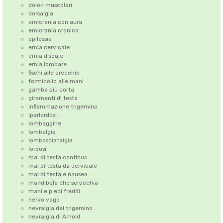
dolori muscolari
dorsalgia
emicrania con aura
emicrania cronica
epilessia
ernia cervicale
ernia discale
ernia lombare
fischi alle orecchie
formicolio alle mani
gamba più corta
giramenti di testa
infiammazione trigemino
iperlordosi
lombaggine
lombalgia
lombosciatalgia
lordosi
mal di testa continuo
mal di testa da cervicale
mal di testa e nausea
mandibola che scrocchia
mani e piedi freddi
nervo vago
nevralgia del trigemino
nevralgia di Arnold