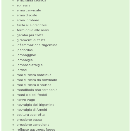
emicrania cronica
epilessia
ernia cervicale
ernia discale
ernia lombare
fischi alle orecchie
formicolio alle mani
gamba più corta
giramenti di testa
infiammazione trigemino
iperlordosi
lombaggine
lombalgia
lombosciatalgia
lordosi
mal di testa continuo
mal di testa da cervicale
mal di testa e nausea
mandibola che scrocchia
mani e piedi freddi
nervo vago
nevralgia del trigemino
nevralgia di Arnold
postura scorretta
pressione bassa
pressione sanguigna
reflusso gastroesofageo