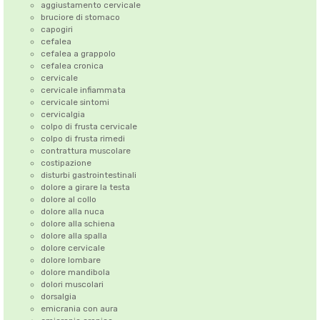
aggiustamento cervicale
bruciore di stomaco
capogiri
cefalea
cefalea a grappolo
cefalea cronica
cervicale
cervicale infiammata
cervicale sintomi
cervicalgia
colpo di frusta cervicale
colpo di frusta rimedi
contrattura muscolare
costipazione
disturbi gastrointestinali
dolore a girare la testa
dolore al collo
dolore alla nuca
dolore alla schiena
dolore alla spalla
dolore cervicale
dolore lombare
dolore mandibola
dolori muscolari
dorsalgia
emicrania con aura