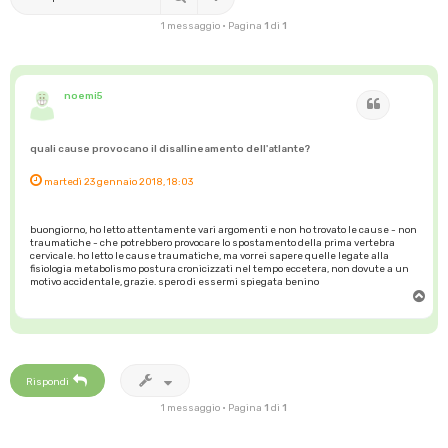
1 messaggio • Pagina
1
di
1
noemi5
Cita
quali cause provocano il disallineamento dell'atlante?
martedì 23 gennaio 2018, 18:03
buongiorno, ho letto attentamente vari argomenti e non ho trovato le cause - non
traumatiche - che potrebbero provocare lo spostamento della prima vertebra
cervicale. ho letto le cause traumatiche, ma vorrei sapere quelle legate alla
fisiologia metabolismo postura cronicizzati nel tempo eccetera, non dovute a un
motivo accidentale, grazie. spero di essermi spiegata benino
T
o
p
Rispondi
1 messaggio • Pagina
1
di
1