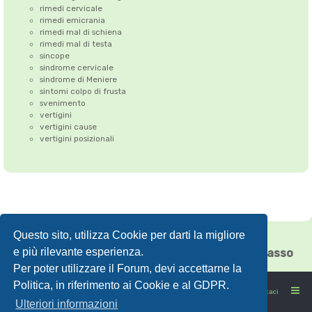
rimedi cervicale
rimedi emicrania
rimedi mal di schiena
rimedi mal di testa
sincope
sindrome cervicale
sindrome di Meniere
sintomi colpo di frusta
svenimento
vertigini
vertigini cause
vertigini posizionali
Questo sito, utilizza Cookie per darti la migliore
Correzione dell'Atlante
•
Emicrania
•
e più rilevante esperienza.
Cefalea tensiva
•
Vertigini
•
Floating Chiasso
Per poter utilizzare il Forum, devi accettarne la
Politica, in riferimento ai Cookie e al GDPR.
FORUMSANO: la salute non è l'assenza di malattia
Contattaci
Ulteriori informazioni