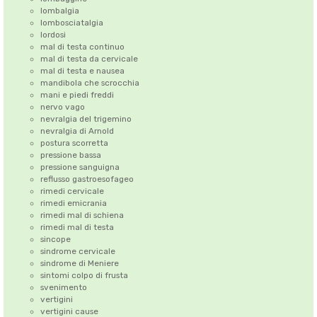
lombalgia
lombosciatalgia
lordosi
mal di testa continuo
mal di testa da cervicale
mal di testa e nausea
mandibola che scrocchia
mani e piedi freddi
nervo vago
nevralgia del trigemino
nevralgia di Arnold
postura scorretta
pressione bassa
pressione sanguigna
reflusso gastroesofageo
rimedi cervicale
rimedi emicrania
rimedi mal di schiena
rimedi mal di testa
sincope
sindrome cervicale
sindrome di Meniere
sintomi colpo di frusta
svenimento
vertigini
vertigini cause