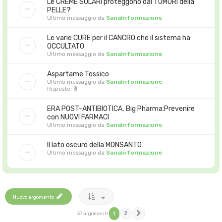
Le CREME SOLARI proteggono dai TUMORI della
PELLE?
Ultimo messaggio da
SanaInformazione
Le varie CURE per il CANCRO che il sistema ha
OCCULTATO
Ultimo messaggio da
SanaInformazione
Aspartame Tossico
Ultimo messaggio da
SanaInformazione
Risposte:
3
ERA POST-ANTIBIOTICA, Big Pharma:Prevenire
con NUOVI FARMACI
Ultimo messaggio da
SanaInformazione
Il lato oscuro della MONSANTO
Ultimo messaggio da
SanaInformazione
Nuovo argomento
1
2
37 argomenti
Prossimo