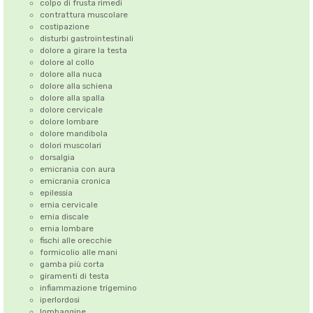
colpo di frusta rimedi
contrattura muscolare
costipazione
disturbi gastrointestinali
dolore a girare la testa
dolore al collo
dolore alla nuca
dolore alla schiena
dolore alla spalla
dolore cervicale
dolore lombare
dolore mandibola
dolori muscolari
dorsalgia
emicrania con aura
emicrania cronica
epilessia
ernia cervicale
ernia discale
ernia lombare
fischi alle orecchie
formicolio alle mani
gamba più corta
giramenti di testa
infiammazione trigemino
iperlordosi
lombaggine