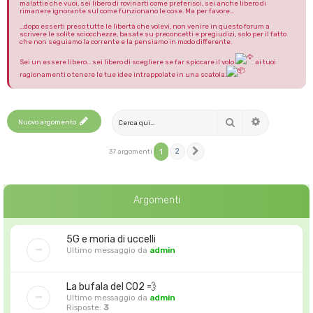
malattie che vuoi, sei libero di rovinarti come preferisci, sei anche libero di
rimanere ignorante sul come funzionano le cose. Ma per favore...
...dopo esserti preso tutte le libertà che volevi, non venire in questo forum a
scrivere le solite sciocchezze, basate su preconcetti e pregiudizi, solo per il fatto
che non seguiamo la corrente e la pensiamo in modo differente.
Sei un essere libero… sei libero di scegliere se far spiccare il volo
ai tuoi
ragionamenti o tenere le tue idee intrappolate in una scatola.
Cerca
Nuovo argomento
Ricerca avanza
1
2
37 argomenti
Prossimo
Argomenti
5G e moria di uccelli
Ultimo messaggio da
admin
La bufala del CO2 💨
Ultimo messaggio da
admin
Risposte:
3