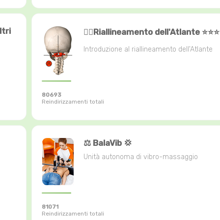
tri
🧞‍♂️Riallineamento dell'Atlante ⭐️⭐️⭐️
Introduzione al riallineamento dell'Atlante
80693
Reindirizzamenti totali
⚖️ BalaVib 💢
Unità autonoma di vibro-massaggio
81071
Reindirizzamenti totali