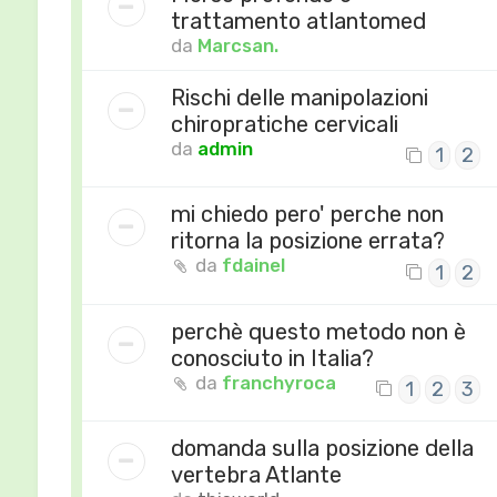
trattamento atlantomed
da
Marcsan.
Rischi delle manipolazioni
chiropratiche cervicali
da
admin
1
2
mi chiedo pero' perche non
ritorna la posizione errata?
da
fdainel
1
2
perchè questo metodo non è
conosciuto in Italia?
da
franchyroca
1
2
3
domanda sulla posizione della
vertebra Atlante