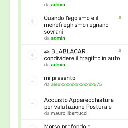
da
admin
Quando l'egoismo e il
menefreghismo regnano
sovrani
da
admin
🚗 BLABLACAR:
condividere il tragitto in auto
da
admin
mi presento
da
alexxxxxxxxxxxxxxx75
Acquisto Apparecchiatura
per valutazione Posturale
da
mauro.libertucci
Morso profondo e