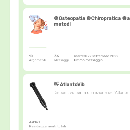
🔘Osteopatia 🔘Chiropratica 🔘al
metodi
10
36
martedì 27 settembre 2022
Argomenti
Messaggi
Ultimo messaggio
👋 AtlantoVib
Dispositivo per la correzione dell'Atlante
44167
Reindirizzamenti totali