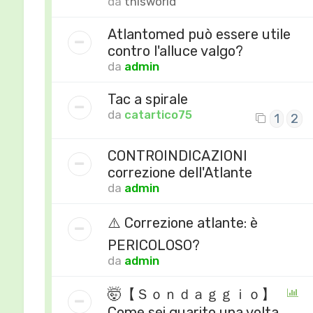
da
thisworld
Atlantomed può essere utile
contro l'alluce valgo?
da
admin
Tac a spirale
da
catartico75
1
2
CONTROINDICAZIONI
correzione dell'Atlante
da
admin
⚠️ Correzione atlante: è
PERICOLOSO?
da
admin
🤯【 Ｓｏｎｄａｇｇｉｏ】
Come sei guarito una volta