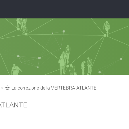
💀 La correzione della VERTEBRA ATLANTE
 ATLANTE