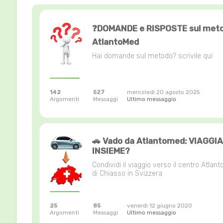
❓DOMANDE e RISPOSTE sul met
AtlantoMed
Hai domande sul metodo? scrivile qui
142
527
mercoledì 20 agosto 2025
Argomenti
Messaggi
Ultimo messaggio
🚗 Vado da Atlantomed: VIAGGI
INSIEME?
Condividi il viaggio verso il centro Atlan
di Chiasso in Svizzera
25
85
venerdì 12 giugno 2020
Argomenti
Messaggi
Ultimo messaggio