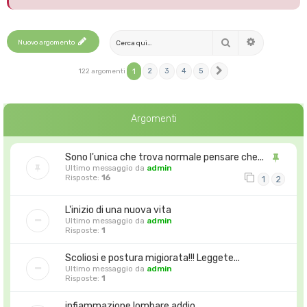
Cerca
Nuovo argomento
Ricerca avanza
1
2
3
4
5
122 argomenti
Prossimo
Argomenti
Sono l'unica che trova normale pensare che...
Ultimo messaggio da
admin
Risposte:
16
1
2
L'inizio di una nuova vita
Ultimo messaggio da
admin
Risposte:
1
Scoliosi e postura migiorata!!! Leggete...
Ultimo messaggio da
admin
Risposte:
1
infiammazione lombare addio