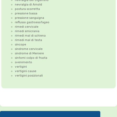
nevralgia del trigemino
nevralgia di Arnold
postura scorretta
pressione bassa
pressione sanguigna
reflusso gastroesofageo
rimedi cervicale
rimedi emicrania
rimedi mal di schiena
rimedi mal di testa
sincope
sindrome cervicale
sindrome di Meniere
sintomi colpo di frusta
svenimento
vertigini
vertigini cause
vertigini posizionali
Correzione dell'Atlante
•
Emicrania
•