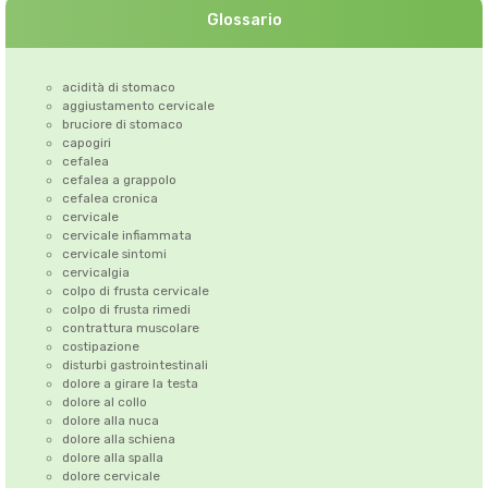
Glossario
acidità di stomaco
aggiustamento cervicale
bruciore di stomaco
capogiri
cefalea
cefalea a grappolo
cefalea cronica
cervicale
cervicale infiammata
cervicale sintomi
cervicalgia
colpo di frusta cervicale
colpo di frusta rimedi
contrattura muscolare
costipazione
disturbi gastrointestinali
dolore a girare la testa
dolore al collo
dolore alla nuca
dolore alla schiena
dolore alla spalla
dolore cervicale