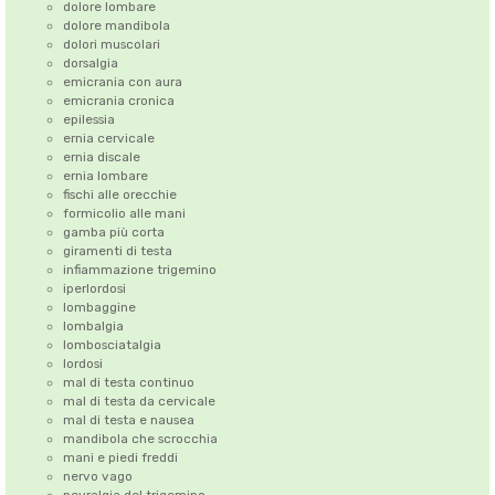
dolore lombare
dolore mandibola
dolori muscolari
dorsalgia
emicrania con aura
emicrania cronica
epilessia
ernia cervicale
ernia discale
ernia lombare
fischi alle orecchie
formicolio alle mani
gamba più corta
giramenti di testa
infiammazione trigemino
iperlordosi
lombaggine
lombalgia
lombosciatalgia
lordosi
mal di testa continuo
mal di testa da cervicale
mal di testa e nausea
mandibola che scrocchia
mani e piedi freddi
nervo vago