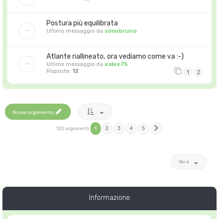
Postura più equilibrata
Ultimo messaggio da
simobruno
Atlante riallineato, ora vediamo come va :-)
Ultimo messaggio da
xalex75
Risposte:
12
1
2
Nuovo argomento
1
2
3
4
5
122 argomenti
Prossimo
Vai a
Informazione