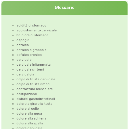
Glossario
acidità di stomaco
aggiustamento cervicale
bruciore di stomaco
capogiri
cefalea
cefalea a grappolo
cefalea cronica
cervicale
cervicale infiammata
cervicale sintomi
cervicalgia
colpo di frusta cervicale
colpo di frusta rimedi
contrattura muscolare
costipazione
disturbi gastrointestinali
dolore a girare la testa
dolore al collo
dolore alla nuca
dolore alla schiena
dolore alla spalla
dolore cervicale