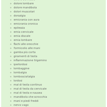
dolore lombare
dolore mandibola
dolori muscolari
dorsalgia
emicrania con aura
emicrania cronica
epilessia
ernia cervicale
ernia discale
ernia lombare
fischi alle orecchie
formicolio alle mani
gamba più corta
giramenti di testa
infiammazione trigemino
iperlordosi
lombaggine
lombalgia
lombosciatalgia
lordosi
mal di testa continuo
mal di testa da cervicale
mal di testa e nausea
mandibola che scrocchia
mani e piedi freddi
nervo vago