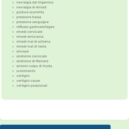
nevralgia del trigemino
nevralgia di Arnold
postura scorretta
pressione bassa
pressione sanguigna
reflusso gastroesofageo
rimedi cervicale
rimedi emicrania
rimedi mal di schiena
rimedi mal di testa
sincope
sindrome cervicale
sindrome di Meniere
sintomi colpo di frusta
svenimento
vertigini
vertigini cause
vertigini posizionali
Correzione dell'Atlante
•
Emicrania
•