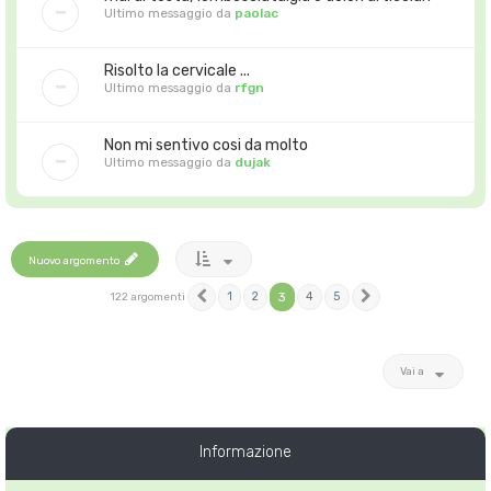
Ultimo messaggio da
paolac
Risolto la cervicale ...
Ultimo messaggio da
rfgn
Non mi sentivo cosi da molto
Ultimo messaggio da
dujak
Nuovo argomento
1
2
3
4
5
122 argomenti
Precedente
Prossimo
Vai a
Informazione