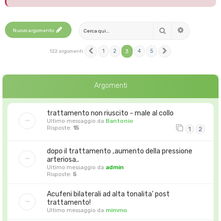
Cerca
Nuovo argomento
Ricerca avanza
1
2
3
4
5
122 argomenti
Precedente
Prossimo
Argomenti
trattamento non riuscito - male al collo
Ultimo messaggio da
Bantonio
Risposte:
15
1
2
dopo il trattamento ,aumento della pressione
arteriosa..
Ultimo messaggio da
admin
Risposte:
5
Acufeni bilaterali ad alta tonalita' post
trattamento!
Ultimo messaggio da
mimmo