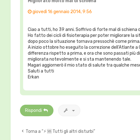
Migliorato molto mal di schiena
giovedì 16 gennaio 2014, 9:56
Ciao a tutti, ho 39 anni. Soffrivo di forte mal di schien
Ho fatto dei cicli di fisioterapia per poter migliorare la s
dopo poco la situazione tornava pressochè come prima
A inizio ottobre ho eseguito la correzione dell'Atlante a 
differenza rispetto a prima, e ora che sono passati più di
migliorata notevolmente e si sta mantenendo tale.
Magari aggiornerò il mio stato di salute tra qualche mes
Saluti a tutti
Erkan
Rispondi
Torna a “⚡️ 🆘 Tutti gli altri disturbi”