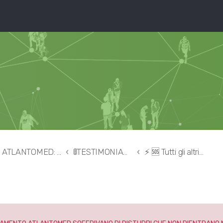
ATLANTOMED: la mia esperienza con la correzione della vertebra Atlante
🚦TESTIMONIANZE 👉🏻 correzione dell'Atlante
⚡️ 🆘 Tutti gli altri disturbi