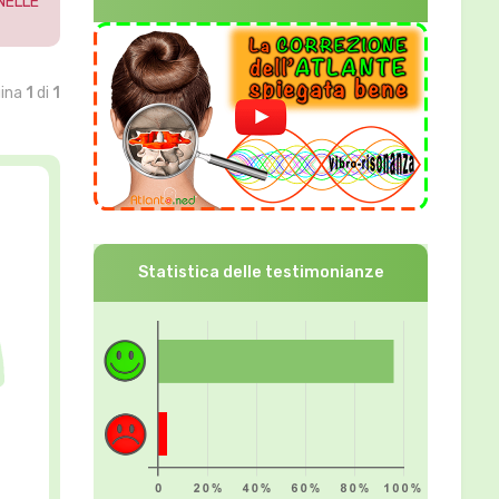
NELLE
gina
1
di
1
Statistica delle testimonianze