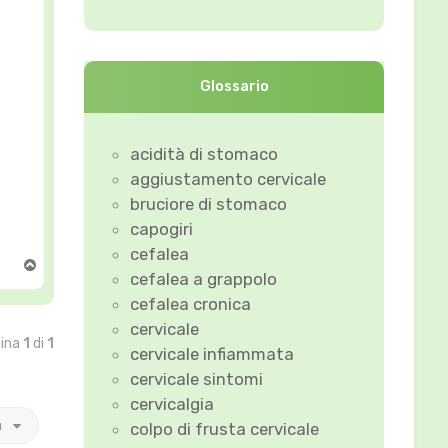
Glossario
acidità di stomaco
aggiustamento cervicale
bruciore di stomaco
capogiri
cefalea
T
cefalea a grappolo
o
p
cefalea cronica
cervicale
gina
1
di
1
cervicale infiammata
cervicale sintomi
cervicalgia
a
colpo di frusta cervicale