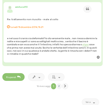
amiluca90
Cita
Re: trattamento non riuscito - male al collo
lunedì 15 dicembre 2014, 15:21
e nel caso il cranio sia deformato? Io sto veramente male... non riesco a dormire la
notte e mie capelli si sono assottigliati moltissimo... sento che il bacino è
cambiato e con esso anche il l'intestino, infatti ho spesso diarrea o
stipsi
cose
che prima non avevo mai avuto. So che le verterbe dell'intestino sono lì. In questi
casi, nei casi in cui qualcosa è andato storto.. la gente è rimasta con i dolori? non
si rimedia in qualche modo?
T
o
p
Rispondi
1
2
16 messaggi
Prossimo
Vai a