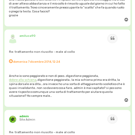
di aver atteso abbastanza e il mio collo è rimasto uguale dal giorno in cui ho fatto
il trattamento. Trovo sinceramente preoccupante lo "scatto" che fa quando ruoto
o piego la testa. Cosa faccio?
grazie
T
o
p
amiluca90
Cita
Re: trattamento non riuscito - male al collo
domenica 7 dicembre 2014, 12:24
Anche io sono peggiorato e non di poco.. digestione peggiorata,
dolore alla schiena
, digestione peggiorata.. la mia schiena prima era dritta, la
spina dorsale era dita... ora invece ho una sorta di atteggiamento scoliotico che è
quasi invalidante.. non so davvero cosa fare.. admin è mai capitato? si possono
avere risposte o comunque una sorta di trattamento per aiutare questa
situazione? Ho sempre male...
T
o
p
admin
Cita
Site Admin
Re: trattamento non riuscito - male al collo