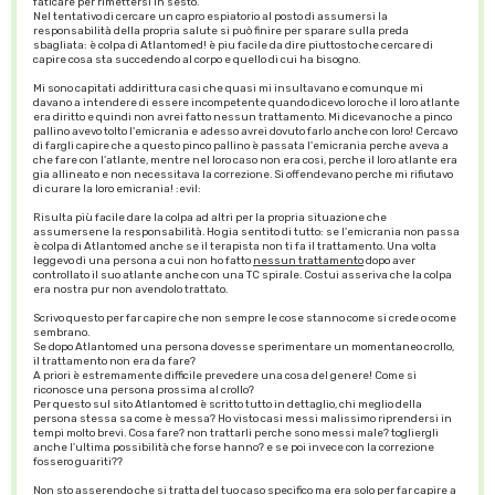
faticare per rimettersi in sesto.
Nel tentativo di cercare un capro espiatorio al posto di assumersi la
responsabilità della propria salute si può finire per sparare sulla preda
sbagliata: è colpa di Atlantomed! è piu facile da dire piuttosto che cercare di
capire cosa sta succedendo al corpo e quello di cui ha bisogno.
Mi sono capitati addirittura casi che quasi mi insultavano e comunque mi
davano a intendere di essere incompetente quando dicevo loro che il loro atlante
era diritto e quindi non avrei fatto nessun trattamento. Mi dicevano che a pinco
pallino avevo tolto l'emicrania e adesso avrei dovuto farlo anche con loro! Cercavo
di fargli capire che a questo pinco pallino è passata l'emicrania perche aveva a
che fare con l'atlante, mentre nel loro caso non era cosi, perche il loro atlante era
gia allineato e non necessitava la correzione. Si offendevano perche mi rifiutavo
di curare la loro emicrania! :evil:
Risulta più facile dare la colpa ad altri per la propria situazione che
assumersene la responsabilità. Ho gia sentito di tutto: se l'emicrania non passa
è colpa di Atlantomed anche se il terapista non ti fa il trattamento. Una volta
leggevo di una persona a cui non ho fatto
nessun trattamento
dopo aver
controllato il suo atlante anche con una TC spirale. Costui asseriva che la colpa
era nostra pur non avendolo trattato.
Scrivo questo per far capire che non sempre le cose stanno come si crede o come
sembrano.
Se dopo Atlantomed una persona dovesse sperimentare un momentaneo crollo,
il trattamento non era da fare?
A priori è estremamente difficile prevedere una cosa del genere! Come si
riconosce una persona prossima al crollo?
Per questo sul sito Atlantomed è scritto tutto in dettaglio, chi meglio della
persona stessa sa come è messa? Ho visto casi messi malissimo riprendersi in
tempi molto brevi. Cosa fare? non trattarli perche sono messi male? togliergli
anche l'ultima possibilità che forse hanno? e se poi invece con la correzione
fossero guariti??
Non sto asserendo che si tratta del tuo caso specifico ma era solo per far capire a