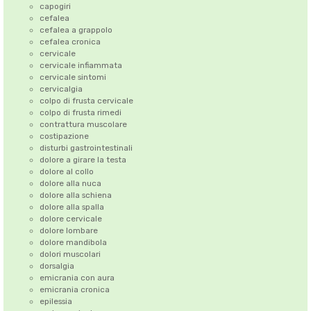
capogiri
cefalea
cefalea a grappolo
cefalea cronica
cervicale
cervicale infiammata
cervicale sintomi
cervicalgia
colpo di frusta cervicale
colpo di frusta rimedi
contrattura muscolare
costipazione
disturbi gastrointestinali
dolore a girare la testa
dolore al collo
dolore alla nuca
dolore alla schiena
dolore alla spalla
dolore cervicale
dolore lombare
dolore mandibola
dolori muscolari
dorsalgia
emicrania con aura
emicrania cronica
epilessia