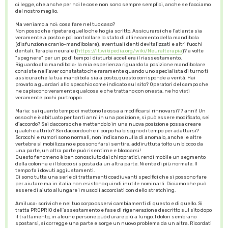
ci legge, che anche per noi le cose non sono sempre semplici, anche se facciamo
del nostro meglio.
Ma veniamo a noi: cosa fare nel tuo caso?
Non posso che ripetere quello che ho gia scritto. Assicurarsi che l'atlante sia
veramente a posto e poi controllare lo stato di allineamento della mandibola
(disfunzione cranio-mandibolare), eventuali denti devitalizzati e altri fuochi
dentali. Terapia neurale (
https://it.wikipedia.org/wiki/Neuralterapia
)? a volte
"spegnere" per un po di tempo i disturbi accellera il riassestamento.
Riguardo alla mandibola: la mia esperienza riguardo la posizione mandibolare
consiste nell'aver constatato che raramente quando uno specialista di turno ti
assicura che la tua mandibola sia a posto, questo corrisponde a verità. Hai
provato a guardari allo specchio come indicato sul sito? Operatori del campo che
ne capiscono veramente qualcosa e che trattano con onesta, ne ho visti
veramente pochi purtroppo.
Maria: sai quanto tempo ci mettono le ossa a modificarsi rinnovarsi? 7 anni! Un
osso che è abituato per tanti anni in una posizione, si può essere modificato, sei
d'accordo? Sei daccorso che mettendolo in una nuova posizione possa creare
qualche attrito? Sei daccordo che il corpo ha bisogno di tempo per adattarsi?
Scrocchi e rumori sono normali, non indicano nulla di anomalo, anche le altre
vertebre si mobilizzano e possono farsi sentire, addiruttuta tolto un blocco da
una parte, un altra parte può risentirne e bloccarsi!
Questo fenomeno è ben conosciuto dai chiropratici, rendi mobile un segmento
della colonna e il blocco si sposta da un altra parte. Niente di più normale. Il
tempo fa i dovuti aggiustamenti.
Ci sono tutta una serie di trattamenti coadiuvanti specifici che si possono fare
per aiutare ma in italia non esistono quindi inutile nominarli. Diciamo che può
essere di aiuto allungare i muscoli accorciati con dello stretching.
Amiluca: scrivi che nel tuo corpo osservi cambiamenti di questo e di quello. Si
tratta PROPRIO dell'assestamento e fase di rigenerazione descritto sul sito dopo
il trattamento, in alcune persone può durare più a lungo. I dolori sembrano
spostarsi, si corregge una parte e sorge un nuovo problema da un altra. Ricordati