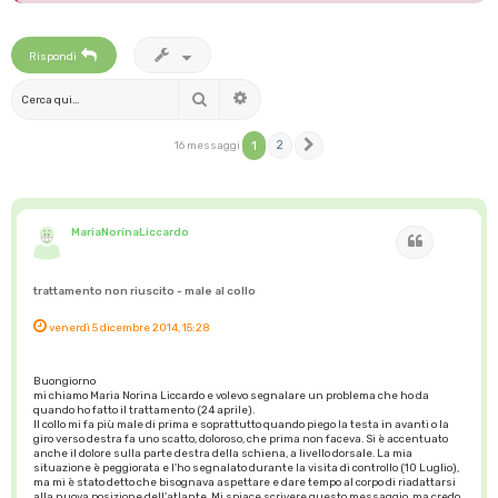
Rispondi
Cerca
Ricerca avanzata
1
2
16 messaggi
Prossimo
MariaNorinaLiccardo
Cita
trattamento non riuscito - male al collo
venerdì 5 dicembre 2014, 15:28
Buongiorno
mi chiamo Maria Norina Liccardo e volevo segnalare un problema che ho da
quando ho fatto il trattamento (24 aprile).
Il collo mi fa più male di prima e soprattutto quando piego la testa in avanti o la
giro verso destra fa uno scatto, doloroso, che prima non faceva. Si è accentuato
anche il dolore sulla parte destra della schiena, a livello dorsale. La mia
situazione è peggiorata e l'ho segnalato durante la visita di controllo (10 Luglio),
ma mi è stato detto che bisognava aspettare e dare tempo al corpo di riadattarsi
alla nuova posizione dell'atlante. Mi spiace scrivere questo messaggio, ma credo