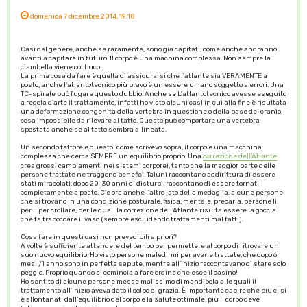
domenica 7 dicembre 2014, 19:18
Casi del genere, anche se raramente, sono già capitati, come anche andranno
avanti a capitare in futuro. Il corpo è una machina complessa. Non sempre la
ciambella viene col buco.
La prima cosa da fare è quella di assicurarsi che l'atlante sia VERAMENTE a
posto, anche l'atlantotecnico più bravo è un essere umano soggetto a errori. Una
TC-spirale può fugare questo dubbio. Anche se L'atlantotecnico avesse eseguito
a regola d'arte il trattamento, infatti ho visto alcuni casi in cui alla fine è risultata
una deformazione congenita della vertebra in questione o della base del cranio,
cosa impossibile da rilevare al tatto. Questo può comportare una vertebra
spostata anche se al tatto sembra allineata.
Un secondo fattore è questo: come scrivevo sopra, il corpo è una macchina
complessa che cerca SEMPRE un equilibrio proprio. Una
correzione dell’Atlante
crea grossi cambiamenti nei sistemi corporei, tanto che la maggior parte delle
persone trattate ne traggono benefici. Taluni raccontano addirittura di essere
stati miracolati, dopo 20-30 anni di disturbi, raccontano di essere tornati
completamente a posto. C'e ora anche l'altro lato della medaglia, alcune persone
che si trovano in una condizione posturale, fisica, mentale, precaria, persone li
per li per crollare, per le quali la correzione dell'Atlante risulta essere la goccia
che fa traboccare il vaso (sempre escludendo trattamenti mal fatti).
Cosa fare in questi casi non prevedibili a priori?
A volte è sufficiente attendere del tempo per permettere al corpo di ritrovare un
suo nuovo equilibrio. Ho visto persone maledirmi per averle trattate, che dopo 6
mesi /1 anno sono in perfetta sapute, mentre all'inizio raccontavano di stare solo
peggio. Proprio quando si comincia a fare ordine che esce il casino!
Ho sentito di alcune persone messe malissimo di mandibola alle quali il
trattamento all'inizio aveva dato il colpo di grazia. È importante capire che più ci si
è allontanati dall'equilibrio del corpo e la salute ottimale, più il corpo deve