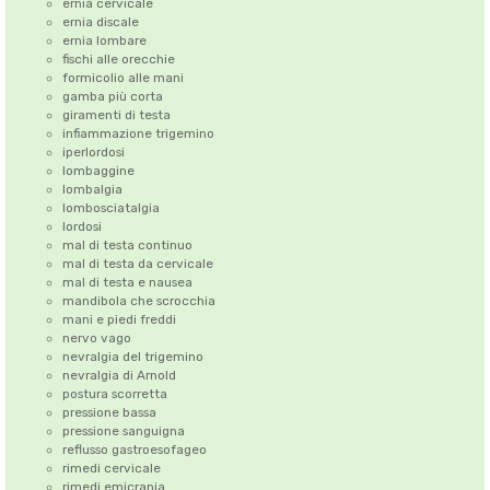
ernia cervicale
ernia discale
ernia lombare
fischi alle orecchie
formicolio alle mani
gamba più corta
giramenti di testa
infiammazione trigemino
iperlordosi
lombaggine
lombalgia
lombosciatalgia
lordosi
mal di testa continuo
mal di testa da cervicale
mal di testa e nausea
mandibola che scrocchia
mani e piedi freddi
nervo vago
nevralgia del trigemino
nevralgia di Arnold
postura scorretta
pressione bassa
pressione sanguigna
reflusso gastroesofageo
rimedi cervicale
rimedi emicrania