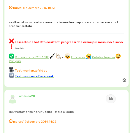
lunedì 8 dicembre 2014, 10:53
in alternativa si puo fare una cone beam che comporta meno radiazioni e da lo
stesso risultato
La medicina ha fatto così tanti progressi che ormai più nessuno è sano
Aldous Huxley
Correzione dell'ATLANTE
>>
Emicrania
Cefalea tensiva
Vertigini
Testimonianze Video
Testimonianze Facebook
T
o
p
amiluca90
Cita
Re: trattamento non riuscito - male al collo
martedì 9 dicembre 2014, 14:22