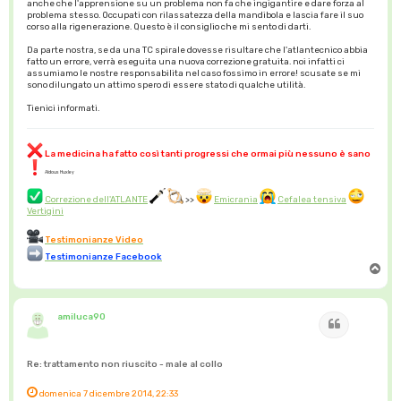
anche che l'apprensione su un problema non fa che ingigantire e dare forza al
problema stesso. Occupati con rilassatezza della mandibola e lascia fare il suo
corso alla rigenerazione. Questo è il consiglio che mi sento di darti.
Da parte nostra, se da una TC spirale dovesse risultare che l'atlantecnico abbia
fatto un errore, verrà eseguita una nuova correzione gratuita. noi infatti ci
assumiamo le nostre responsabilita nel caso fossimo in errore! scusate se mi
sono dilungato un attimo spero di essere stato di qualche utilità.
Tienici informati.
La medicina ha fatto così tanti progressi che ormai più nessuno è sano
Aldous Huxley
Correzione dell'ATLANTE
>>
Emicrania
Cefalea tensiva
Vertigini
Testimonianze Video
Testimonianze Facebook
T
o
p
amiluca90
Cita
Re: trattamento non riuscito - male al collo
domenica 7 dicembre 2014, 22:33