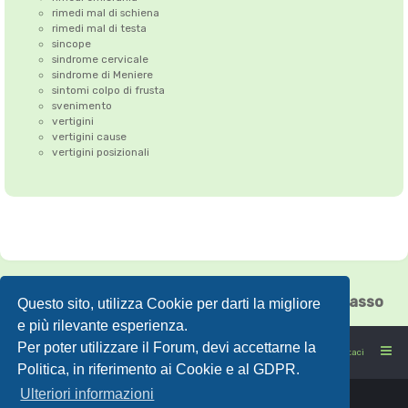
rimedi mal di schiena
rimedi mal di testa
sincope
sindrome cervicale
sindrome di Meniere
sintomi colpo di frusta
svenimento
vertigini
vertigini cause
vertigini posizionali
Correzione dell'Atlante
•
Emicrania
•
Cefalea tensiva
•
Vertigini
•
Floating Chiasso
Questo sito, utilizza Cookie per darti la migliore
e più rilevante esperienza.
Per poter utilizzare il Forum, devi accettarne la
FORUMSANO: la salute non è l'assenza di malattia
Contattaci
Politica, in riferimento ai Cookie e al GDPR.
Ulteriori informazioni