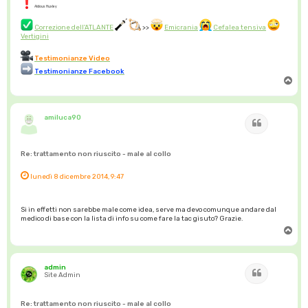
Aldous Huxley
Correzione dell'ATLANTE
>>
Emicrania
Cefalea tensiva
Vertigini
Testimonianze Video
Testimonianze Facebook
T
o
p
amiluca90
Cita
Re: trattamento non riuscito - male al collo
lunedì 8 dicembre 2014, 9:47
Si in effetti non sarebbe male come idea, serve ma devo comunque andare dal
medico di base con la lista di info su come fare la tac gisuto? Grazie.
T
o
p
admin
Cita
Site Admin
Re: trattamento non riuscito - male al collo