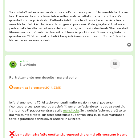
Sono stato 2 volte da voi per il controllo e l'atlante è a posto. È la mandibola che nn
lo è.. E sono in torsione le vertebre sottostanti per effetto della mandibola. Per
questo il mio corpo è storto.. L'atlante è dritto ma le altre sotto no perkè le tira la
mandibola... Solo k è il bacino a darmi grossi problemi.. Pubalgia, dolori lombari e
problematiche alla parte bassa della schiena, compresi intestinali. Sto usando il
Planas ma nn puó certo risolvete il problema in plichi mesi. Cosa consigliate in
questo caso? L'atlante al tatto di 2 terapisti è ancora allineanto. Torneró da voi a
Marzo per un nuovo controllo
T
o
p
admin
Cita
Site Admin
Re: trattamento non riuscito - male al collo
domenica 7 dicembre 2014, 23:15
Io farei anche una TC. Al tatto eventuali malformazioni non si possono
riconoscere. cosi puoi escludere definitivamente l'atlante come causa e sei piu
tranquillo e ti puo concentrare sulla
mandibola
. Se ti sei gia fatto vedere 2 volte,
dal mio punto di vista, un terzo controllo è superfruo. Una TC la puoi mandare e
fartela guardare senza dover andare in Svizzera.
La medicina ha fatto così tanti progressi che ormai più nessuno è sano