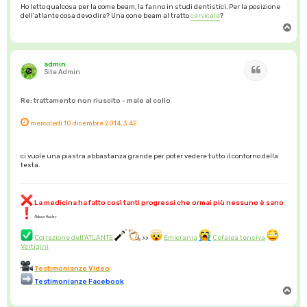
Ho letto qualcosa per la come beam, la fanno in studi dentistici. Per la posizione
dell'atlante cosa devo dire? Una cone beam al tratto
cervicale
?
T
o
p
admin
Cita
Site Admin
Re: trattamento non riuscito - male al collo
mercoledì 10 dicembre 2014, 3:42
ci vuole una piastra abbastanza grande per poter vedere tutto il contorno della
testa.
La medicina ha fatto così tanti progressi che ormai più nessuno è sano
Aldous Huxley
Correzione dell'ATLANTE
>>
Emicrania
Cefalea tensiva
Vertigini
Testimonianze Video
Testimonianze Facebook
T
o
p