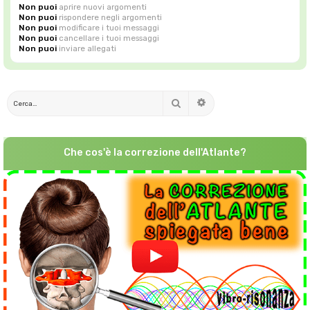
Non puoi
aprire nuovi argomenti
Non puoi
rispondere negli argomenti
Non puoi
modificare i tuoi messaggi
Non puoi
cancellare i tuoi messaggi
Non puoi
inviare allegati
Cerca
Ricerca avanzata
Che cos'è la correzione dell'Atlante?