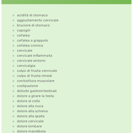
acidità di stomaco
aggiustamento cervicale
bruciore di stomaco
capogiri
cefalea
cefalea a grappolo
cefalea cronica
cervicale
cervicale infiammata
cervicale sintomi
cervicalgia
colpo di frusta cervicale
colpo di frusta rimedi
contrattura muscolare
costipazione
disturbi gastrointestinali
dolore a girare la testa
dolore al collo
dolore alla nuca
dolore alla schiena
dolore alla spalla
dolore cervicale
dolore lombare
dolore mandibola