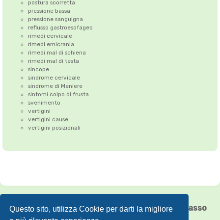
postura scorretta
pressione bassa
pressione sanguigna
reflusso gastroesofageo
rimedi cervicale
rimedi emicrania
rimedi mal di schiena
rimedi mal di testa
sincope
sindrome cervicale
sindrome di Meniere
sintomi colpo di frusta
svenimento
vertigini
vertigini cause
vertigini posizionali
Correzione dell'Atlante
•
Emicrania
•
Cefalea tensiva
•
Vertigini
•
Floating Chiasso
Questo sito, utilizza Cookie per darti la migliore