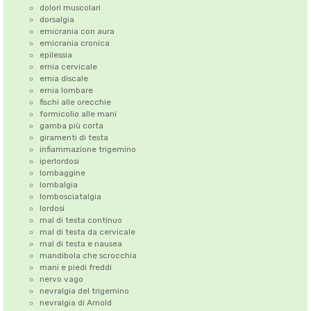
dolori muscolari
dorsalgia
emicrania con aura
emicrania cronica
epilessia
ernia cervicale
ernia discale
ernia lombare
fischi alle orecchie
formicolio alle mani
gamba più corta
giramenti di testa
infiammazione trigemino
iperlordosi
lombaggine
lombalgia
lombosciatalgia
lordosi
mal di testa continuo
mal di testa da cervicale
mal di testa e nausea
mandibola che scrocchia
mani e piedi freddi
nervo vago
nevralgia del trigemino
nevralgia di Arnold