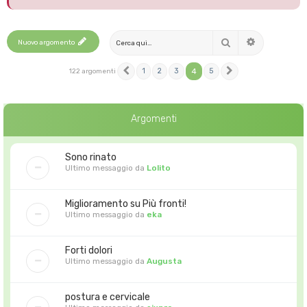
Cerca
Nuovo argomento
Ricerca avanza
1
2
3
4
5
122 argomenti
Precedente
Prossimo
Argomenti
Sono rinato
Ultimo messaggio da
Lolito
Miglioramento su Più fronti!
Ultimo messaggio da
eka
Forti dolori
Ultimo messaggio da
Augusta
postura e cervicale