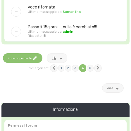
voce ritornata
Ultimo messaggio da
Samantha
Passati 15giorni......nulla è cambiato!!!
Ultimo messaggio da
admin
Risposte:
8
Nuovo argomento
1
2
3
4
5
122 argomenti
Precedente
Prossimo
Vai a
Informazione
Permessi forum