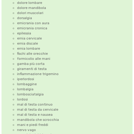
dolore lombare
dolore mandibola
dolori muscolari
dorsalgia
emicrania con aura
emicrania cronica
epilessia
ernia cervicale
ernia discale
ernia lombare
fischi alle orecchie
formicolio alle mani
gamba più corta
giramenti di testa
infiammazione trigemino
iperlordosi
lombaggine
lombalgia
lombosciatalgia
lordosi
mal di testa continuo
mal di testa da cervicale
mal di testa e nausea
mandibola che scrocchia
mani e piedi freddi
nervo vago