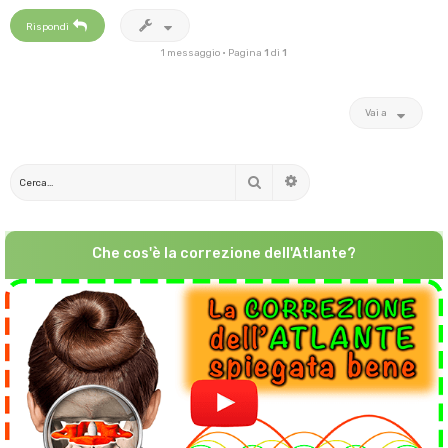
Rispondi
1 messaggio • Pagina
1
di
1
Vai a
Cerca
Ricerca avanzata
Che cos'è la correzione dell'Atlante?