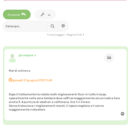
Rispondi
Cerca
Ricerca avanzata
1 messaggio • Pagina
1
di
1
giuseppe.s
Cita
Mal di schiena
giovedì 27 giugno 2013, 11:40
Dopo il trattamento ho notato molti miglioramenti fisici in tutto il corpo,
specailmente nella zona lombare dove soffrivo maggiormente ero arrivato a fare
anche 3-4 punture di volatren a settimana. Ora 1 in 3 mesi.
Senza tralasciare i miglioramenti morali, il riposo megliore e il sonno
maggiormente ristoratore.
T
o
p