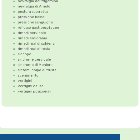
nevralgia del trigemino
nevralgia di Arnold
postura scorretta
pressione bassa
pressione sanguigna
reflusso gastroesofageo
rimedi cervicale
rimedi emicrania
rimedi mal di schiena
rimedi mal di testa
sincope
sindrome cervicale
sindrome di Meniere
sintomi colpo di frusta
svenimento
vertigini
vertigini cause
vertigini posizionali
Correzione dell'Atlante
•
Emicrania
•