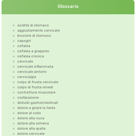
Glossario
acidità di stomaco
aggiustamento cervicale
bruciore di stomaco
capogiri
cefalea
cefalea a grappolo
cefalea cronica
cervicale
cervicale infiammata
cervicale sintomi
cervicalgia
colpo di frusta cervicale
colpo di frusta rimedi
contrattura muscolare
costipazione
disturbi gastrointestinali
dolore a girare la testa
dolore al collo
dolore alla nuca
dolore alla schiena
dolore alla spalla
dolore cervicale