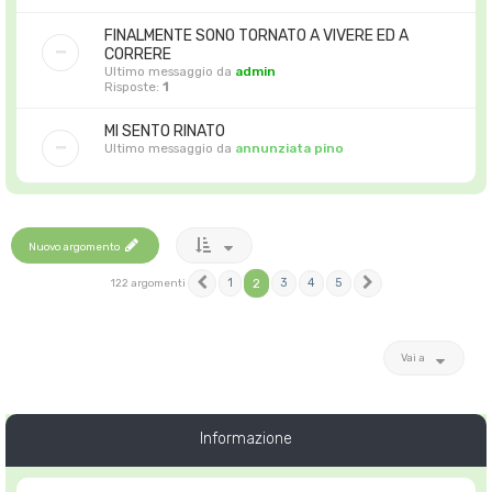
FINALMENTE SONO TORNATO A VIVERE ED A
CORRERE
Ultimo messaggio da
admin
Risposte:
1
MI SENTO RINATO
Ultimo messaggio da
annunziata pino
Nuovo argomento
1
2
3
4
5
122 argomenti
Precedente
Prossimo
Vai a
Informazione