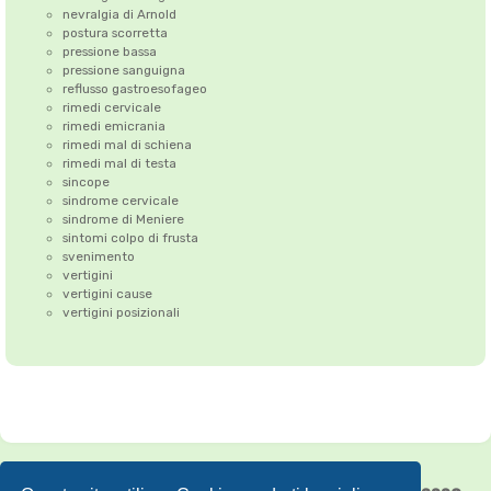
nevralgia di Arnold
postura scorretta
pressione bassa
pressione sanguigna
reflusso gastroesofageo
rimedi cervicale
rimedi emicrania
rimedi mal di schiena
rimedi mal di testa
sincope
sindrome cervicale
sindrome di Meniere
sintomi colpo di frusta
svenimento
vertigini
vertigini cause
vertigini posizionali
Correzione dell'Atlante
•
Emicrania
•