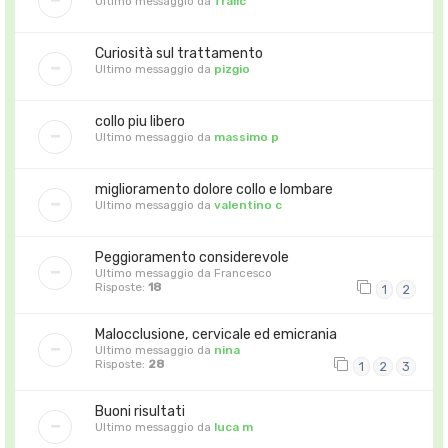
Ultimo messaggio da
fralic
Curiosità sul trattamento
Ultimo messaggio da
pizgio
collo piu libero
Ultimo messaggio da
massimo p
miglioramento dolore collo e lombare
Ultimo messaggio da
valentino c
Peggioramento considerevole
Ultimo messaggio da
Francesco
Risposte:
18
1
2
Malocclusione, cervicale ed emicrania
Ultimo messaggio da
nina
Risposte:
28
1
2
3
Buoni risultati
Ultimo messaggio da
luca m