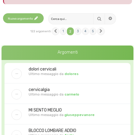
Cerca
Nuovo argomento
Ricerca avanza
1
2
3
4
5
122 argomenti
Precedente
Prossimo
Argomenti
dolori cervicali
Ultimo messaggio da
dolores
cervicalgia
Ultimo messaggio da
carmelo
MI SENTO MEGLIO
Ultimo messaggio da
giuseppevanore
BLOCCO LOMBARE ADDIO