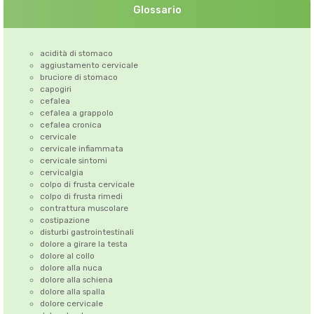
Glossario
acidità di stomaco
aggiustamento cervicale
bruciore di stomaco
capogiri
cefalea
cefalea a grappolo
cefalea cronica
cervicale
cervicale infiammata
cervicale sintomi
cervicalgia
colpo di frusta cervicale
colpo di frusta rimedi
contrattura muscolare
costipazione
disturbi gastrointestinali
dolore a girare la testa
dolore al collo
dolore alla nuca
dolore alla schiena
dolore alla spalla
dolore cervicale