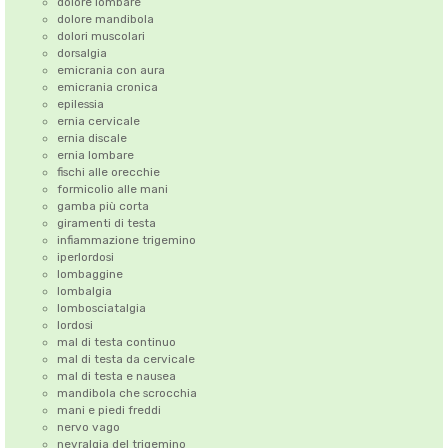
dolore lombare
dolore mandibola
dolori muscolari
dorsalgia
emicrania con aura
emicrania cronica
epilessia
ernia cervicale
ernia discale
ernia lombare
fischi alle orecchie
formicolio alle mani
gamba più corta
giramenti di testa
infiammazione trigemino
iperlordosi
lombaggine
lombalgia
lombosciatalgia
lordosi
mal di testa continuo
mal di testa da cervicale
mal di testa e nausea
mandibola che scrocchia
mani e piedi freddi
nervo vago
nevralgia del trigemino