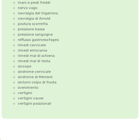
mani e piedi freddi
nervo vago
nevralgia del trigemino
nevralgia di Arnold
postura scorretta
pressione bassa
pressione sanguigna
reflusso gastroesofageo
rimedi cervicale
rimedi emicrania
rimedi mal di schiena
rimedi mal di testa
sincope
sindrome cervicale
sindrome di Meniere
sintomi colpo di frusta
svenimento
vertigini
vertigini cause
vertigini posizionali