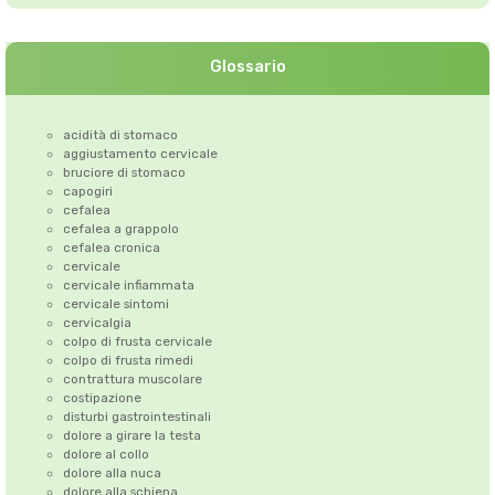
Glossario
acidità di stomaco
aggiustamento cervicale
bruciore di stomaco
capogiri
cefalea
cefalea a grappolo
cefalea cronica
cervicale
cervicale infiammata
cervicale sintomi
cervicalgia
colpo di frusta cervicale
colpo di frusta rimedi
contrattura muscolare
costipazione
disturbi gastrointestinali
dolore a girare la testa
dolore al collo
dolore alla nuca
dolore alla schiena