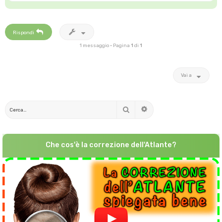
Rispondi
1 messaggio • Pagina
1
di
1
Vai a
Cerca
Ricerca avanzata
Che cos'è la correzione dell'Atlante?