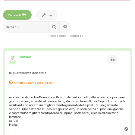
Rispondi
Cerca
Ricerca avanzata
1 messaggio • Pagina
1
di
1
copmar
Cita
miglioramento generale
lunedì 20 aprile 2015, 14:09
mi chiamo Marco, ho 45 anni, e soffrivo di disturbi al collo, alla schiena, a problemi
gastrici ed in generale ad una certa rigidà muscolare diffusa. Dopo il trattamento
all'Atlante ho notato un miglioramento generale della postura, un generale
senso di rilassattezza muscolare (piu' sciolto), la scomparsa di problemi gastrici
e soprattutto miglioramento dei dolori (quasi scomparsi) al collo ed alla zona
lombare.
Saluti
Marco
T
o
p