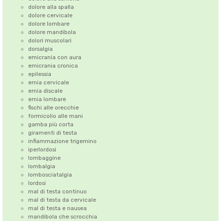
dolore alla spalla
dolore cervicale
dolore lombare
dolore mandibola
dolori muscolari
dorsalgia
emicrania con aura
emicrania cronica
epilessia
ernia cervicale
ernia discale
ernia lombare
fischi alle orecchie
formicolio alle mani
gamba più corta
giramenti di testa
infiammazione trigemino
iperlordosi
lombaggine
lombalgia
lombosciatalgia
lordosi
mal di testa continuo
mal di testa da cervicale
mal di testa e nausea
mandibola che scrocchia