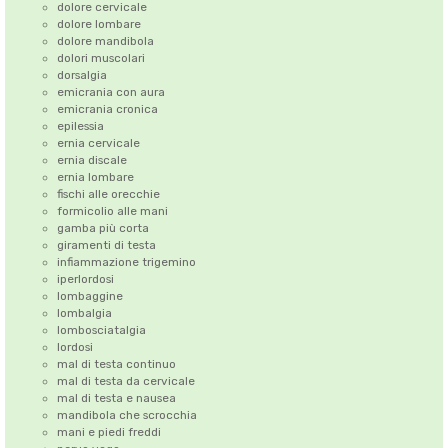
dolore cervicale
dolore lombare
dolore mandibola
dolori muscolari
dorsalgia
emicrania con aura
emicrania cronica
epilessia
ernia cervicale
ernia discale
ernia lombare
fischi alle orecchie
formicolio alle mani
gamba più corta
giramenti di testa
infiammazione trigemino
iperlordosi
lombaggine
lombalgia
lombosciatalgia
lordosi
mal di testa continuo
mal di testa da cervicale
mal di testa e nausea
mandibola che scrocchia
mani e piedi freddi