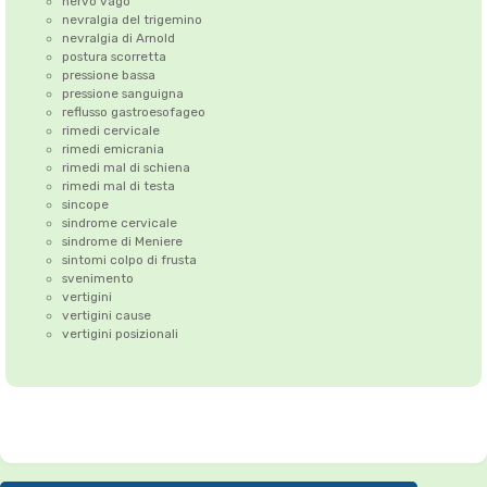
nervo vago
nevralgia del trigemino
nevralgia di Arnold
postura scorretta
pressione bassa
pressione sanguigna
reflusso gastroesofageo
rimedi cervicale
rimedi emicrania
rimedi mal di schiena
rimedi mal di testa
sincope
sindrome cervicale
sindrome di Meniere
sintomi colpo di frusta
svenimento
vertigini
vertigini cause
vertigini posizionali