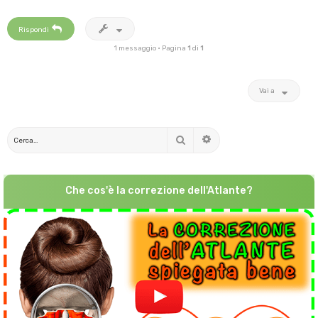
Rispondi
1 messaggio • Pagina
1
di
1
Vai a
Cerca
Ricerca avanzata
Che cos'è la correzione dell'Atlante?