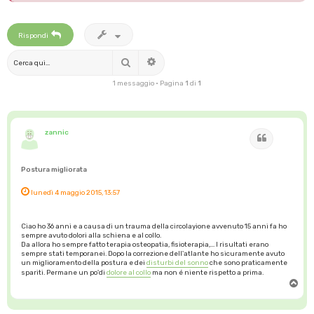
Rispondi
Cerca
Ricerca avanzata
1 messaggio • Pagina
1
di
1
zannic
Cita
Postura migliorata
lunedì 4 maggio 2015, 13:57
Ciao ho 36 anni e a causa di un trauma della circolayione avvenuto 15 anni fa ho
sempre avuto dolori alla schiena e al collo.
Da allora ho sempre fatto terapia osteopatia, fisioterapia,... I risultati erano
sempre stati temporanei. Dopo la correzione dell'atlante ho sicuramente avuto
un miglioramento della postura e dei
disturbi del sonno
che sono praticamente
spariti. Permane un po'di
dolore al collo
ma non é niente rispetto a prima.
T
o
p