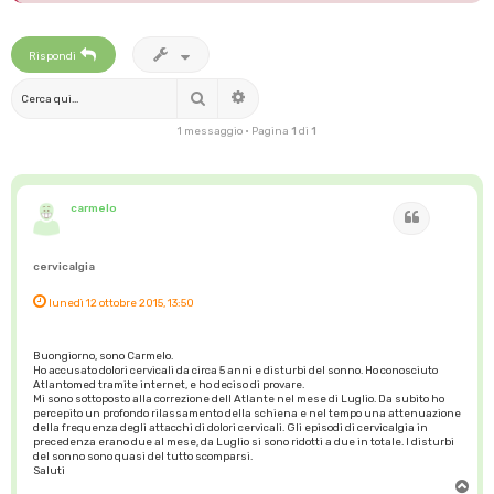
Rispondi
Cerca
Ricerca avanzata
1 messaggio • Pagina
1
di
1
carmelo
Cita
cervicalgia
lunedì 12 ottobre 2015, 13:50
Buongiorno, sono Carmelo.
Ho accusato dolori cervicali da circa 5 anni e disturbi del sonno. Ho conosciuto
Atlantomed tramite internet, e ho deciso di provare.
Mi sono sottoposto alla correzione dell Atlante nel mese di Luglio. Da subito ho
percepito un profondo rilassamento della schiena e nel tempo una attenuazione
della frequenza degli attacchi di dolori cervicali. Gli episodi di cervicalgia in
precedenza erano due al mese, da Luglio si sono ridotti a due in totale. I disturbi
del sonno sono quasi del tutto scomparsi.
Saluti
T