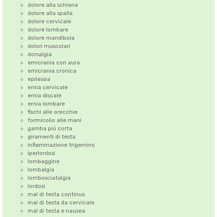
dolore alla schiena
dolore alla spalla
dolore cervicale
dolore lombare
dolore mandibola
dolori muscolari
dorsalgia
emicrania con aura
emicrania cronica
epilessia
ernia cervicale
ernia discale
ernia lombare
fischi alle orecchie
formicolio alle mani
gamba più corta
giramenti di testa
infiammazione trigemino
iperlordosi
lombaggine
lombalgia
lombosciatalgia
lordosi
mal di testa continuo
mal di testa da cervicale
mal di testa e nausea