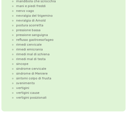
mandibola che scrocchia
mani e piedi freddi
nervo vago
nevralgia del trigemino
nevralgia di Arnold
postura scorretta
pressione bassa
pressione sanguigna
reflusso gastroesofageo
rimedi cervicale
rimedi emicrania
rimedi mal di schiena
rimedi mal di testa
sincope
sindrome cervicale
sindrome di Meniere
sintomi colpo di frusta
svenimento
vertigini
vertigini cause
vertigini posizionali