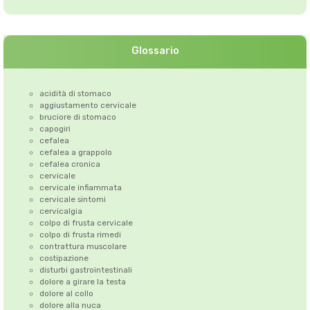
Glossario
acidità di stomaco
aggiustamento cervicale
bruciore di stomaco
capogiri
cefalea
cefalea a grappolo
cefalea cronica
cervicale
cervicale infiammata
cervicale sintomi
cervicalgia
colpo di frusta cervicale
colpo di frusta rimedi
contrattura muscolare
costipazione
disturbi gastrointestinali
dolore a girare la testa
dolore al collo
dolore alla nuca