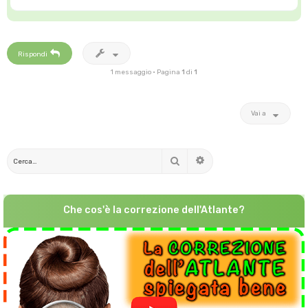
o
p
Rispondi
1 messaggio • Pagina
1
di
1
Vai a
Cerca
Ricerca avanzata
Che cos'è la correzione dell'Atlante?