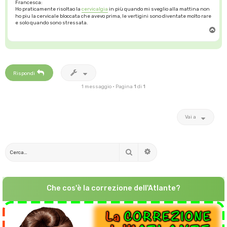
Francesca:
Ho praticamente risoltao la
cervicalgia
in più quando mi sveglio alla mattina non
ho piu la cervicale bloccata che avevo prima, le vertigini sono diventate molto rare
e solo quando sono stressata.
T
o
p
Rispondi
1 messaggio • Pagina
1
di
1
Vai a
Cerca
Ricerca avanzata
Che cos'è la correzione dell'Atlante?