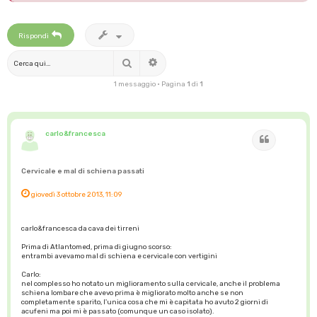
Rispondi
Cerca
Ricerca avanzata
1 messaggio • Pagina
1
di
1
carlo&francesca
Cita
Cervicale e mal di schiena passati
giovedì 3 ottobre 2013, 11:09
carlo&francesca da cava dei tirreni
Prima di Atlantomed, prima di giugno scorso:
entrambi avevamo mal di schiena e cervicale con vertigini
Carlo:
nel complesso ho notato un miglioramento sulla cervicale, anche il problema
schiena lombare che avevo prima è migliorato molto anche se non
completamente sparito, l'unica cosa che mi è capitata ho avuto 2 giorni di
acufeni ma poi mi è passato (comunque un caso isolato).