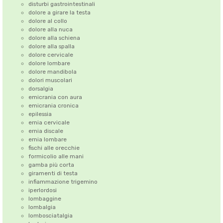
disturbi gastrointestinali
dolore a girare la testa
dolore al collo
dolore alla nuca
dolore alla schiena
dolore alla spalla
dolore cervicale
dolore lombare
dolore mandibola
dolori muscolari
dorsalgia
emicrania con aura
emicrania cronica
epilessia
ernia cervicale
ernia discale
ernia lombare
fischi alle orecchie
formicolio alle mani
gamba più corta
giramenti di testa
infiammazione trigemino
iperlordosi
lombaggine
lombalgia
lombosciatalgia