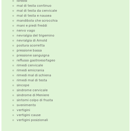
lordosi
mal di testa continuo
mal di testa da cervicale
mal di testa e nausea
mandibola che scrocchia
mani e piedi freddi
nervo vago
nevralgia del trigemino
nevralgia di Arnold
postura scorretta
pressione bassa
pressione sanguigna
reflusso gastroesofageo
rimedi cervicale
rimedi emicrania
rimedi mal di schiena
rimedi mal di testa
sincope
sindrome cervicale
sindrome di Meniere
sintomi colpo di frusta
svenimento
vertigini
vertigini cause
vertigini posizionali