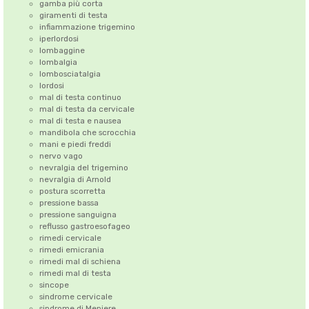
gamba più corta
giramenti di testa
infiammazione trigemino
iperlordosi
lombaggine
lombalgia
lombosciatalgia
lordosi
mal di testa continuo
mal di testa da cervicale
mal di testa e nausea
mandibola che scrocchia
mani e piedi freddi
nervo vago
nevralgia del trigemino
nevralgia di Arnold
postura scorretta
pressione bassa
pressione sanguigna
reflusso gastroesofageo
rimedi cervicale
rimedi emicrania
rimedi mal di schiena
rimedi mal di testa
sincope
sindrome cervicale
sindrome di Meniere