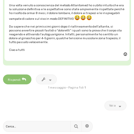
Una volta venuto a conoscienza del metodo Atlantomed ho subito intuito che era
la soluzione definitiva e le aspettative sono state ampiemente rispettate perchè
ho risolto da ormai 8 mesi, il dolore lombare, il dolore ai trapezi e le inspiegabili
vampate di calore sul viso in modo DEFINITIVO
.
Da sapere che nei primissimi giorni dopo il riallineamento dell'altante, si
possono avvertire piccoli fastidi o "doloretti" i quali sono la prova che il corpo sta
reagendo e attivando l'autoguarigione. Infatti, personalmente ho sentito un
dolore al ginocchio per 4-5 giorni, qualche tensione muscolare zona trapezio, il
tutto passato velocemente.
Ciao a tutti
T
o
p
Rispondi
1 messaggio • Pagina
1
di
1
Vai a
Cerca
Ricerca avanzata