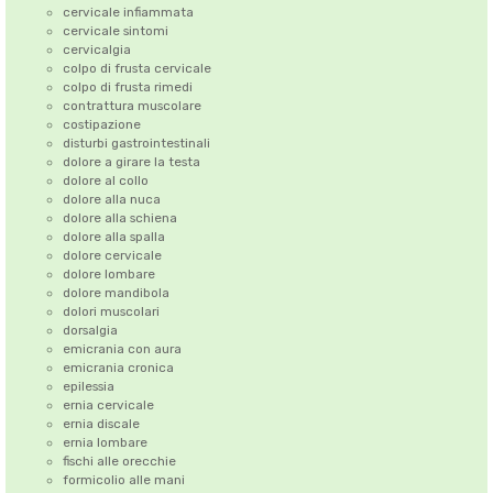
cervicale infiammata
cervicale sintomi
cervicalgia
colpo di frusta cervicale
colpo di frusta rimedi
contrattura muscolare
costipazione
disturbi gastrointestinali
dolore a girare la testa
dolore al collo
dolore alla nuca
dolore alla schiena
dolore alla spalla
dolore cervicale
dolore lombare
dolore mandibola
dolori muscolari
dorsalgia
emicrania con aura
emicrania cronica
epilessia
ernia cervicale
ernia discale
ernia lombare
fischi alle orecchie
formicolio alle mani