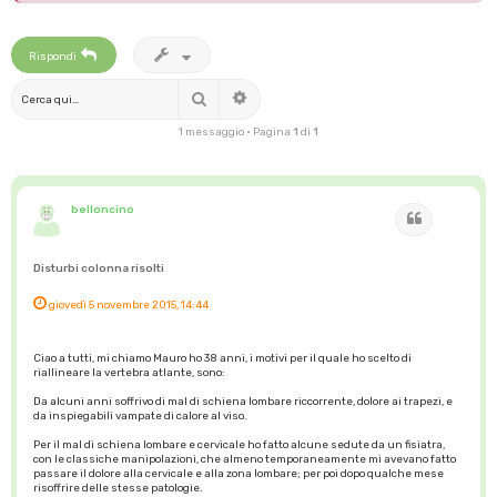
Rispondi
Cerca
Ricerca avanzata
1 messaggio • Pagina
1
di
1
belloncino
Cita
Disturbi colonna risolti
giovedì 5 novembre 2015, 14:44
Ciao a tutti, mi chiamo Mauro ho 38 anni, i motivi per il quale ho scelto di
riallineare la vertebra atlante, sono:
Da alcuni anni soffrivo di mal di schiena lombare riccorrente, dolore ai trapezi, e
da inspiegabili vampate di calore al viso.
Per il mal di schiena lombare e cervicale ho fatto alcune sedute da un fisiatra,
con le classiche manipolazioni, che almeno temporaneamente mi avevano fatto
passare il dolore alla cervicale e alla zona lombare; per poi dopo qualche mese
risoffrire delle stesse patologie.