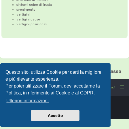
sintomi colpo di frusta
svenimento
vertigini
vertigini cause
vertigini posizionali
Correzione dell'Atlante
•
Emicrania
•
Cefalea tensiva
•
Vertigini
•
Floating Chiasso
Questo sito, utilizza Cookie per darti la migliore
e più rilevante esperienza.
Per poter utilizzare il Forum, devi accettarne la
FORUMSANO: la salute non è l'assenza di malattia
Contattaci
Politica, in riferimento ai Cookie e al GDPR.
Ulteriori informazioni
Powered by
phpBB
® Forum Software © phpBB Limited
Traduzione Italiana
phpBB-Store.it
Accetto
©2026
phpBB SEO
by
Inveo