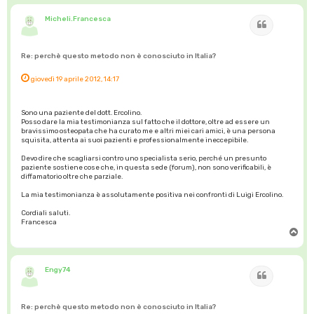
Micheli.Francesca
Cita
Re: perchè questo metodo non è conosciuto in Italia?
giovedì 19 aprile 2012, 14:17
Sono una paziente del dott. Ercolino.
Posso dare la mia testimonianza sul fatto che il dottore, oltre ad essere un
bravissimo osteopata che ha curato me e altri miei cari amici, è una persona
squisita, attenta ai suoi pazienti e professionalmente ineccepibile.
Devo dire che scagliarsi contro uno specialista serio, perché un presunto
paziente sostiene cose che, in questa sede (forum), non sono verificabili, è
diffamatorio oltre che parziale.
La mia testimonianza è assolutamente positiva nei confronti di Luigi Ercolino.
Cordiali saluti.
Francesca
T
o
p
Engy74
Cita
Re: perchè questo metodo non è conosciuto in Italia?