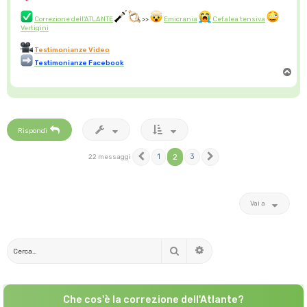
Correzione dell'ATLANTE
>>
Emicrania
Cefalea tensiva
Vertigini
Testimonianze Video
Testimonianze Facebook
T
o
p
Rispondi
1
2
3
22 messaggi
Precedente
Prossimo
Vai a
Cerca
Ricerca avanzata
Che cos'è la correzione dell'Atlante?