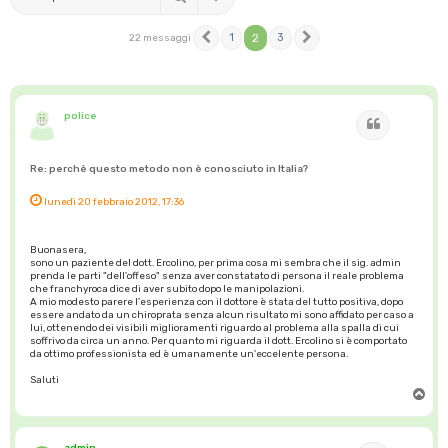
1
2
3
22 messaggi
Precedente
Prossimo
police
Cita
Re: perchè questo metodo non è conosciuto in Italia?
lunedì 20 febbraio 2012, 17:36
Buonasera,
sono un paziente del dott. Ercolino, per prima cosa mi sembra che il sig. admin
prenda le parti "dell'offeso" senza aver constatato di persona il reale problema
che franchyroca dice di aver subito dopo le manipolazioni.
A mio modesto parere l'esperienza con il dottore è stata del tutto positiva, dopo
essere andato da un chiroprata senza alcun risultato mi sono affidato per caso a
lui, ottenendo dei visibili miglioramenti riguardo al problema alla spalla di cui
soffrivo da circa un anno. Per quanto mi riguarda il dott. Ercolino si è comportato
da ottimo professionista ed è umanamente un'eccelente persona.
Saluti
T
o
p
admin