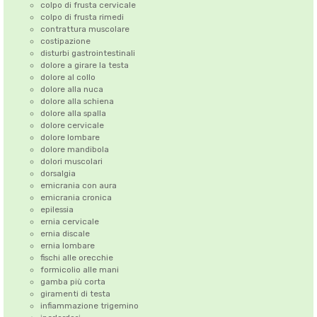
colpo di frusta cervicale
colpo di frusta rimedi
contrattura muscolare
costipazione
disturbi gastrointestinali
dolore a girare la testa
dolore al collo
dolore alla nuca
dolore alla schiena
dolore alla spalla
dolore cervicale
dolore lombare
dolore mandibola
dolori muscolari
dorsalgia
emicrania con aura
emicrania cronica
epilessia
ernia cervicale
ernia discale
ernia lombare
fischi alle orecchie
formicolio alle mani
gamba più corta
giramenti di testa
infiammazione trigemino