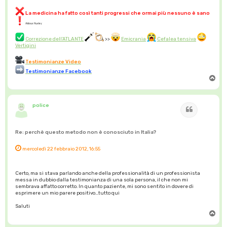
La medicina ha fatto così tanti progressi che ormai più nessuno è sano
Aldous Huxley
Correzione dell'ATLANTE
>>
Emicrania
Cefalea tensiva
Vertigini
Testimonianze Video
Testimonianze Facebook
T
o
p
police
Cita
Re: perchè questo metodo non è conosciuto in Italia?
mercoledì 22 febbraio 2012, 16:55
Certo, ma si stava parlando anche della professionalità di un professionista
messa in dubbio dalla testimonianza di una sola persona, il che non mi
sembrava affatto corretto. In quanto paziente, mi sono sentito in dovere di
esprimere un mio parere positivo...tutto qui
Saluti
T
o
p