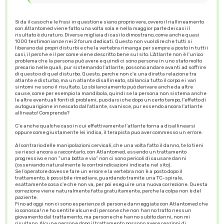
Si da il caso che le frasi in questione siano proprio vere, ovvero il riallineamento
con Atlantomed viene fatto una volta sola e nella maggior parte dei casi il
risultato è duraturo. Diverse migliaia di casi lo dimostrano, come anche quasi
1000 testimonianze nei 2 forum dedicati. Questo non vuol dire che tutti si
liberano dai propri disturbi e che la vertebra rimanga per sempre a posto in tutti i
casi, il perche e il per come viene descritto bene sul sito. L'Atlante non è l'unico
problema che la persona può avere e quindi ci sono persone in uno stato molto
precario nelle quali, pur sistemando l'atlante, possono andare avanti ad soffrire
di questo o di quel disturbo. Questo, perche non c'e una diretta relazione tra
atlante e disturbo, ma un atlante disallineato, sbilancia tutto il corpo e i vari
sintomi ne sono il risultato. Lo sbilanciamento può derivare anche da altre
cause, come per esempio la mandibola, quindi se la persona non sistema anche
le altre eventuali fonti di problemi, puo darsi che dopo un certo tempo, l'effetto di
autoguarigione innescato dall'atlante, svanisce, pur essendo ancora l'atlante
allineato! Comprende?
C'e anche qualche caso in cui effettivamente l'atlante torna a disallinearsi
oppure come giustamente lei indica, il terapista puo aver commesso un errore.
Al contrario delle manipolazioni cervicali, che una volta fatto il danno, te lo tieni
se riesci ancora a raccontarlo, con Atlantomed, essendo un trattamento
progressivo e non "una botta e via" non ci sono pericoli di causare danni
(osservando naturalmente le controindicazioni indicate nel sito).
Se l'operatore dovesse fare un errore e la vertebra non è a posto dopo il
trattamento, è possibile rimediare, guardando tramite una TC-spirale,
esattamente cosa c'e che non va, per poi eseguire una nuova correzione. Questa
correzione viene naturalmente fatta gratuitamente, perche la colpa non è del
paziente.
Fino ad oggi non ci sono esperienze di persone danneggiate con Atlantomed che
io conosca! ne ho sentite alcune di persone che non hanno tratto nessun
giovamento dal trattamento, ma persone che hanno subito danni, non mi
risultano. Alcune persone dopo il trattamento possono avere reazioni di