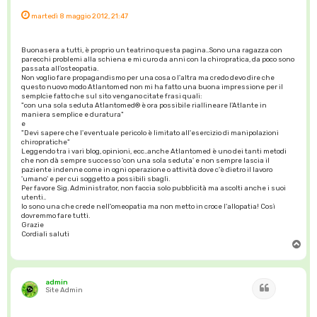
martedì 8 maggio 2012, 21:47
Buonasera a tutti, è proprio un teatrino questa pagina..Sono una ragazza con
parecchi problemi alla schiena e mi curo da anni con la chiropratica, da poco sono
passata all'osteopatia.
Non voglio fare propagandismo per una cosa o l'altra ma credo devo dire che
questo nuovo modo Atlantomed non mi ha fatto una buona impressione per il
semplcie fatto che sul sito vengano citate frasi quali:
"con una sola seduta Atlantomed® è ora possibile riallineare l'Atlante in
maniera semplice e duratura"
e
"Devi sapere che l'eventuale pericolo è limitato all'esercizio di manipolazioni
chiropratiche"
Leggendo tra i vari blog, opinioni, ecc..anche Atlantomed è uno dei tanti metodi
che non dà sempre successo 'con una sola seduta' e non sempre lascia il
paziente indenne come in ogni operazione o attività dove c'è dietro il lavoro
'umano' e per cui soggetto a possibili sbagli.
Per favore Sig. Administrator, non faccia solo pubblicità ma ascolti anche i suoi
utenti..
Io sono una che crede nell'omeopatia ma non metto in croce l'allopatia! Così
dovremmo fare tutti.
Grazie
Cordiali saluti
T
o
p
admin
Cita
Site Admin