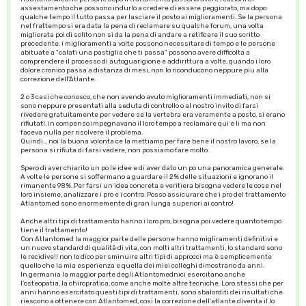
assestamento che possono indurlo a credere di essere peggiorato, ma dopo
qualche tempo il tutto passa per lasciare il posto ai miglioramenti. Se la persona
nel frattempo si era data la pena di reclamare su qualche forum, una volta
migliorata poi di solito non si da la pena di andare a retificare il suo scritto
precedente. i miglioramenti a volte possono necessitare di tempo e le persone
abituate a "calati una pastiglia che ti passa" possono avere difficolta a
comprendere il processo di autoguarigione e addirittura a volte, quando i loro
dolore cronico passa a distanza di mesi, non lo riconducono neppure piu alla
correzione dell'Atlante.
2 o 3 casi che conosco, che non avendo avuto miglioramenti immediati, non si
sono neppure presentati alla seduta di controllo o al nostro invito di farsi
rivedere gratuitamente per vedere se la vertebra era veramente a posto, si erano
rifiutati. in compenso impegnavano il loro tempo a reclamare qui e li ma non
faceva nulla per risolvere il problema.
Quindi... noi la buona volonta ce la mettiamo per fare bene il nostro lavoro, se la
persona si rifiuta di farsi vedere, non possiamo fare molto.
Spero di aver chiarito un po le idee e di aver dato un po una panoramica generale.
A volte le persone si soffermano a guardare il 2% delle situazioni e ignorano il
rimanente 98%. Per farsi un idea concreta e veritiera bisogna vedere le cose nel
loro insieme, analizzare i pro e i contro. Posso assicurare che i pro del trattamento
Atlantomed sono enormemente di gran lunga superiori ai contro!
Anche altri tipi di trattamento hanno i loro pro, bisogna poi vedere quanto tempo
tiene il trattamento!
Con Atlantomed la maggior parte delle persone hanno migliramenti definitivi e
un nuovo standard di qualitâ di vita, con molti altri trattamenti, lo standard sono
le recidive!! non lo dico per sminuire altri tipi di approcci ma è semplicemente
quello che la mia esperienza e quella dei miei colleghi dimostrano da anni.
In germania la maggior parte degli Atlantomednici esercitano anche
l'osteopatia, la chiropratica, come anche molte altre tecniche. Loro stessi che per
anni hanno esercitato questi tipi di trattamenti, sono sbalorditi dei risultati che
riescono a ottenere con Atlantomed, cosi la correzione dell'atlante diventa il lo