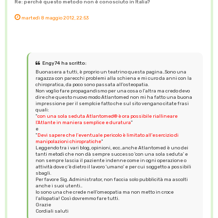
Re: perchè questo metodo non è conosciuto in Italia?
martedì 8 maggio 2012, 22:53
Engy74 ha scritto:
Buonasera a tutti, è proprio un teatrino questa pagina..Sono una
ragazza con parecchi problemi alla schiena e mi curo da anni con la
chiropratica, da poco sono passata all'osteopatia.
Non voglio fare propagandismo per una cosa o l'altra ma credo devo
dire che questo nuovo modo Atlantomed non mi ha fatto una buona
impressione per il semplcie fatto che sul sito vengano citate frasi
quali:
"
con una sola seduta Atlantomed® è ora possibile riallineare
l'Atlante in maniera semplice e duratura
"
e
"
Devi sapere che l'eventuale pericolo è limitato all'esercizio di
manipolazioni chiropratiche
"
Leggendo tra i vari blog, opinioni, ecc..anche Atlantomed è uno dei
tanti metodi che non dà sempre successo 'con una sola seduta' e
non sempre lascia il paziente indenne come in ogni operazione o
attività dove c'è dietro il lavoro 'umano' e per cui soggetto a possibili
sbagli.
Per favore Sig. Administrator, non faccia solo pubblicità ma ascolti
anche i suoi utenti..
Io sono una che crede nell'omeopatia ma non metto in croce
l'allopatia! Così dovremmo fare tutti.
Grazie
Cordiali saluti