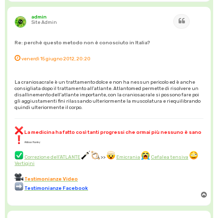
p
admin
Cita
Site Admin
Re: perchè questo metodo non è conosciuto in Italia?
venerdì 15 giugno 2012, 20:20
La craniosacrale è un trattamento dolce e non ha nessun pericolo ed è anche
consigliata dopo il trattamento all'atlante. Atlantomed permette di risolvere un
disallinemento dell'atlante importante, con la craniosacrale si possono fare poi
gli aggiustamenti fini rilassando ulteriormente la muscolatura e riequilibrando
quindi ulteriormente il corpo.
La medicina ha fatto così tanti progressi che ormai più nessuno è sano
Aldous Huxley
Correzione dell'ATLANTE
>>
Emicrania
Cefalea tensiva
Vertigini
Testimonianze Video
Testimonianze Facebook
T
o
p