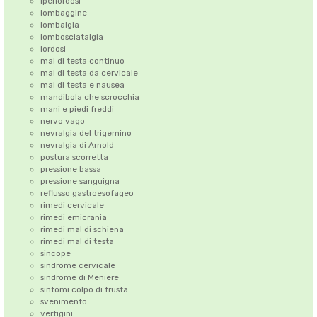
iperlordosi
lombaggine
lombalgia
lombosciatalgia
lordosi
mal di testa continuo
mal di testa da cervicale
mal di testa e nausea
mandibola che scrocchia
mani e piedi freddi
nervo vago
nevralgia del trigemino
nevralgia di Arnold
postura scorretta
pressione bassa
pressione sanguigna
reflusso gastroesofageo
rimedi cervicale
rimedi emicrania
rimedi mal di schiena
rimedi mal di testa
sincope
sindrome cervicale
sindrome di Meniere
sintomi colpo di frusta
svenimento
vertigini