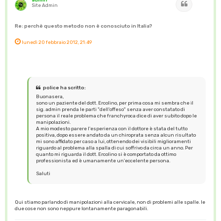
Cita
Site Admin
Re: perchè questo metodo non è conosciuto in Italia?
lunedì 20 febbraio 2012, 21:49
police ha scritto:
Buonasera,
sono un paziente del dott. Ercolino, per prima cosa mi sembra che il
sig. admin prenda le parti "dell'offeso" senza aver constatato di
persona il reale problema che franchyroca dice di aver subito dopo le
manipolazioni.
A mio modesto parere l'esperienza con il dottore è stata del tutto
positiva, dopo essere andato da un chiroprata senza alcun risultato
mi sono affidato per caso a lui, ottenendo dei visibili miglioramenti
riguardo al problema alla spalla di cui soffrivo da circa un anno. Per
quanto mi riguarda il dott. Ercolino si è comportato da ottimo
professionista ed è umanamente un'eccelente persona.
Saluti
Qui stiamo parlando di manipolazioni alla cervicale, non di problemi alle spalle. le
due cose non sono neppure lontanamente paragonabili.