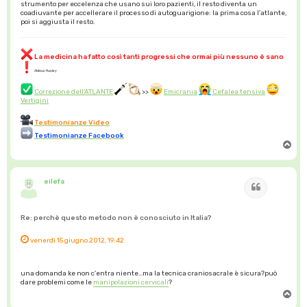
strumento per eccelenza che usano sui loro pazienti, il resto diventa un
coadiuvante per accellerare il processo di autoguarigione: la prima cosa l'atlante,
poi si aggiusta il resto.
La medicina ha fatto così tanti progressi che ormai più nessuno è sano
Aldous Huxley
Correzione dell'ATLANTE
>>
Emicrania
Cefalea tensiva
Vertigini
Testimonianze Video
Testimonianze Facebook
T
o
p
eilefa
Cita
Re: perchè questo metodo non è conosciuto in Italia?
venerdì 15 giugno 2012, 19:42
una domanda ke non c'entra niente...ma la tecnica craniosacrale è sicura?può
dare problemi come le
manipolazioni cervicali
?
T
o