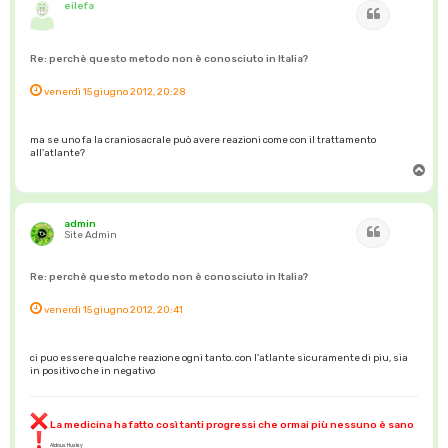
eilefa
Cita
Re: perchè questo metodo non è conosciuto in Italia?
venerdì 15 giugno 2012, 20:28
ma se uno fa la craniosacrale può avere reazioni come con il trattamento
all'atlante?
T
o
p
admin
Cita
Site Admin
Re: perchè questo metodo non è conosciuto in Italia?
venerdì 15 giugno 2012, 20:41
ci puo essere qualche reazione ogni tanto. con l'atlante sicuramente di piu, sia
in positivo che in negativo
La medicina ha fatto così tanti progressi che ormai più nessuno è sano
Aldous Huxley