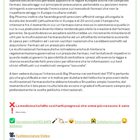
sponde dell'Atlantico potrebbe appiattire le regole europee anche nel campo dei
farmaci, basate oggi sul principio di precauzione, portandole su posizioni meno
stringenti e consentendo l'immissione sul mercato di farmaci che non le
rispettano ed oggi in Europa risultano vietati.
Big Pharma inoltre sta facendo grandi pressioni affinché venga allungata la
durata dei brevetti (attualmente in Europa è di 20 anni) cioè il tempo che
intercorre fra il momento in cui un farmaco viene messo in commercio e quello in
cui la sua produzione diventa libera rendendo possibile la creazione del farmaco
generico. Se questo dovesse accadere costituirebbe un incremento miliardario di
utili per le multinazionali farmaceutiche ed un altrettanto miliardario aumento
di spesa per i cittadini ed i servizi sanitari nazionali che sarebbero costretti ad
acquistare i farmaci ad un prezzo più elevato.
Le multinazionali farmaceutiche richiedono anche di limitare la
regolamentazione governativa sul prezzo dei farmaci, nel tentativo di impedire in
questo modo ai governi la possibilità di controllare i prezzi attraverso la legge e
stanno esercitando forti pressioni per ottenere che le informazioni sui test
clinici effettuati sui medicinali vengano “oscurate”.
A ben vedere dunque l'interesse di Big Pharma nei confronti del TTIP è pertanto
più che giustificato e non vi è motivo per dubitare del fatto che le pressioni delle
multinazionali farmaceutiche abbiano trovato a Bruxelles ampio riscontro, dal
momento che il loro peso risulta tale da essere in grado d'influenzare sempre più
profondamente le scelte politiche internazionali.
La medicina ha fatto così tanti progressi che ormai più nessuno è sano
Aldous Huxley
Correzione dell'ATLANTE
>>
Emicrania
Cefalea tensiva
Vertigini
Testimonianze Video