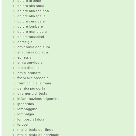
dolore al collo
dolore alla nuca
dolore alla schiena
dolore alla spalla
dolore cervicale
dolore lombare
dolore mandibola
dolori muscolari
dorsalgia
emicrania con aura
emicrania cronica
epilessia
ernia cervicale
ernia discale
ernia lombare
fischi alle orecchie
formicolio alle mani
gamba più corta
giramenti di testa
infiammazione trigemino
iperlordosi
lombaggine
lombalgia
lombosciatalgia
lordosi
mal di testa continuo
mal di testa da cervicale