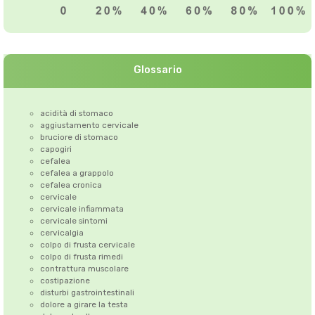
Glossario
acidità di stomaco
aggiustamento cervicale
bruciore di stomaco
capogiri
cefalea
cefalea a grappolo
cefalea cronica
cervicale
cervicale infiammata
cervicale sintomi
cervicalgia
colpo di frusta cervicale
colpo di frusta rimedi
contrattura muscolare
costipazione
disturbi gastrointestinali
dolore a girare la testa