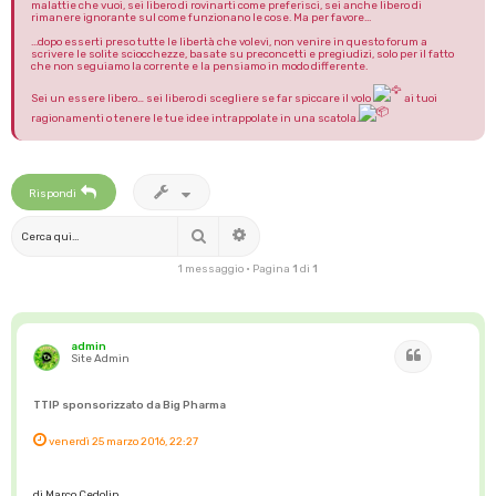
malattie che vuoi, sei libero di rovinarti come preferisci, sei anche libero di
rimanere ignorante sul come funzionano le cose. Ma per favore...
...dopo esserti preso tutte le libertà che volevi, non venire in questo forum a
scrivere le solite sciocchezze, basate su preconcetti e pregiudizi, solo per il fatto
che non seguiamo la corrente e la pensiamo in modo differente.
Sei un essere libero… sei libero di scegliere se far spiccare il volo
ai tuoi
ragionamenti o tenere le tue idee intrappolate in una scatola.
Rispondi
Cerca
Ricerca avanzata
1 messaggio • Pagina
1
di
1
admin
Cita
Site Admin
TTIP sponsorizzato da Big Pharma
venerdì 25 marzo 2016, 22:27
di Marco Cedolin