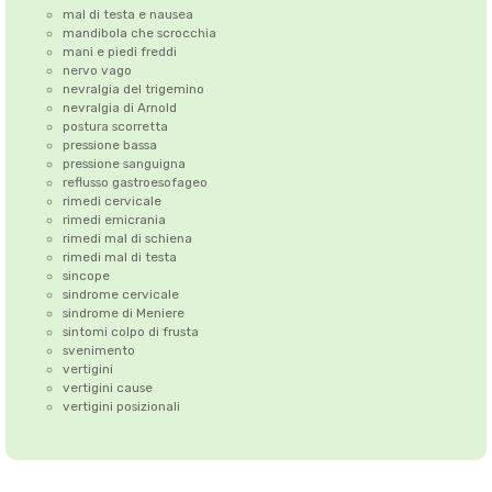
mal di testa e nausea
mandibola che scrocchia
mani e piedi freddi
nervo vago
nevralgia del trigemino
nevralgia di Arnold
postura scorretta
pressione bassa
pressione sanguigna
reflusso gastroesofageo
rimedi cervicale
rimedi emicrania
rimedi mal di schiena
rimedi mal di testa
sincope
sindrome cervicale
sindrome di Meniere
sintomi colpo di frusta
svenimento
vertigini
vertigini cause
vertigini posizionali