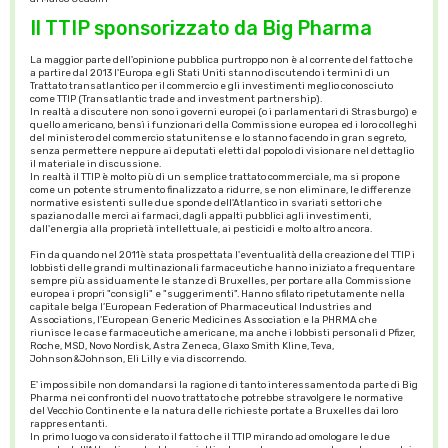
Il TTIP sponsorizzato da Big Pharma
La maggior parte dell'opinione pubblica purtroppo non è al corrente del fatto che
a partire dal 2013 l'Europa e gli Stati Uniti stanno discutendo i termini di un
Trattato transatlantico per il commercio e gli investimenti meglio conosciuto
come TTIP (Transatlantic trade and investment partnership).
In realtà a discutere non sono i governi europei (o i parlamentari di Strasburgo) e
quello americano, bensì i funzionari della Commissione europea ed i loro colleghi
del ministero del commercio statunitense e lo stanno facendo in gran segreto,
senza permettere neppure ai deputati eletti dal popolo di visionare nel dettaglio
il materiale in discussione.
In realtà il TTIP è molto più di un semplice trattato commerciale, ma si propone
come un potente strumento finalizzato a ridurre, se non eliminare, le differenze
normative esistenti sulle due sponde dell'Atlantico in svariati settori che
spaziano dalle merci ai farmaci, dagli appalti pubblici agli investimenti,
dall'energia alla proprietà intellettuale, ai pesticidi e molto altro ancora.
Fin da quando nel 2011è stata prospettata l'eventualità della creazione del TTIP i
lobbisti delle grandi multinazionali farmaceutiche hanno iniziato a frequentare
sempre più assiduamente le stanze di Bruxelles, per portare alla Commissione
europea i propri "consigli" e "suggerimenti". Hanno sfilato ripetutamente nella
capitale belga l’European Federation of Pharmaceutical Industries and
Associations, l’European Generic Medicines Association e la PHRMA che
riunisce le case farmaceutiche americane, ma anche i lobbisti personali d Pfizer,
Roche, MSD, Novo Nordisk, Astra Zeneca, Glaxo Smith Kline, Teva,
Johnson&Johnson, Eli Lilly e via discorrendo.
E' impossibile non domandarsi la ragione di tanto interessamento da parte di Big
Pharma nei confronti del nuovo trattato che potrebbe stravolgere le normative
del Vecchio Continente e la natura delle richieste portate a Bruxelles dai loro
rappresentanti.
In primo luogo va considerato il fatto che il TTIP mirando ad omologare le due