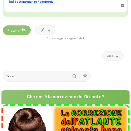
Testimonianze Facebook
T
o
p
Rispondi
1 messaggio • Pagina
1
di
1
Vai a
Cerca
Ricerca avanzata
Che cos'è la correzione dell'Atlante?