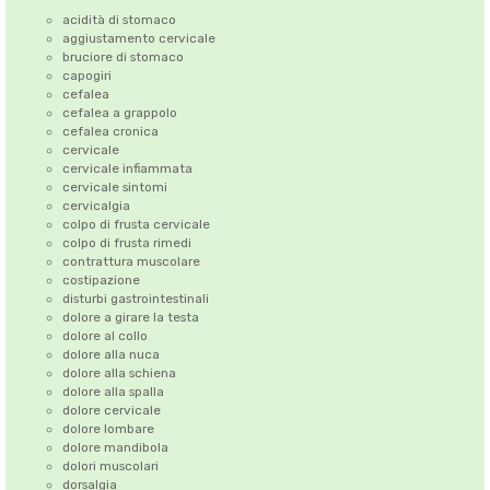
acidità di stomaco
aggiustamento cervicale
bruciore di stomaco
capogiri
cefalea
cefalea a grappolo
cefalea cronica
cervicale
cervicale infiammata
cervicale sintomi
cervicalgia
colpo di frusta cervicale
colpo di frusta rimedi
contrattura muscolare
costipazione
disturbi gastrointestinali
dolore a girare la testa
dolore al collo
dolore alla nuca
dolore alla schiena
dolore alla spalla
dolore cervicale
dolore lombare
dolore mandibola
dolori muscolari
dorsalgia