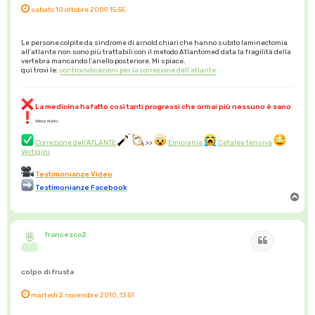
sabato 10 ottobre 2009, 15:55
Le persone colpite da sindrome di arnold chiari che hanno subito laminectomia
all'atlante non sono più trattabili con il metodo Atlantomed data la fragilità della
vertebra mancando l'anello posteriore. Mi spiace.
qui trovi le:
controindicazioni per la correzione dell'atlante
La medicina ha fatto così tanti progressi che ormai più nessuno è sano
Aldous Huxley
Correzione dell'ATLANTE
>>
Emicrania
Cefalea tensiva
Vertigini
Testimonianze Video
Testimonianze Facebook
T
o
p
francesco2
Cita
colpo di frusta
martedì 2 novembre 2010, 13:51