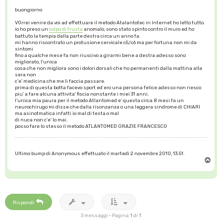
buongiorno
VOrrei venire da voi ad effettuare il metodo Atalantotec in Internet ho letto tutto.
io ho preso un
colpo di frusta
anomalo, sono stato spinto contro il muro ed ho
battuto la tempia dalla parte destra circa un anno fa.
mi hanno riscontrato un protusione cervicale c5/c6 ma per fortuna non mi da
sintomi
fino a qualche mese fa non riuscivo a girarmi bene a destra adesso sono
migliorato, l'unica
cosa che non migliora sono i dolori dorsali che ho permanenti dalla mattina alla
sera non
c'e' medicina che me li faccia passare.
prima di questa botta facevo sport ed ero una persona felice adesso non riesco
piu' a fare alcuna attivita' fiscia nonstante i miei 31 anni.
l'unica mia paura per il metodo Atlantomed e' questa circa 8 mesi fa un
neurochirugo mi disse che dalla risonzanza o una leggera sindrome di CHIARI
ma asinotmatica infatti io mal di testa o mal
di nuca non c'e' lo mai.
posso fare lo stesso il metodo ATLANTOMED GRAZIE FRANCESCO
Ultimo bump di Anonymous effettuato il martedì 2 novembre 2010, 13:51.
T
o
p
Rispondi
3 messaggi • Pagina
1
di
1