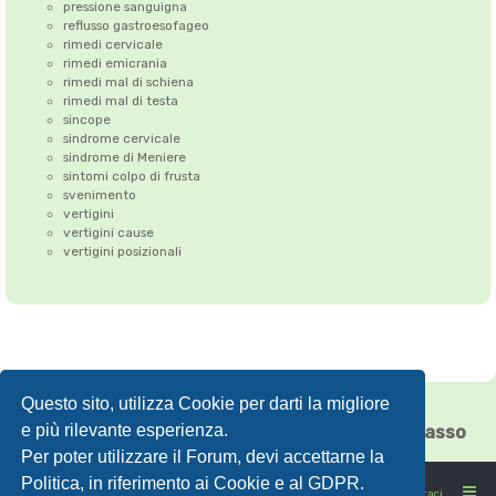
pressione sanguigna
reflusso gastroesofageo
rimedi cervicale
rimedi emicrania
rimedi mal di schiena
rimedi mal di testa
sincope
sindrome cervicale
sindrome di Meniere
sintomi colpo di frusta
svenimento
vertigini
vertigini cause
vertigini posizionali
Questo sito, utilizza Cookie per darti la migliore
Correzione dell'Atlante
•
Emicrania
•
e più rilevante esperienza.
Cefalea tensiva
•
Vertigini
•
Floating Chiasso
Per poter utilizzare il Forum, devi accettarne la
Politica, in riferimento ai Cookie e al GDPR.
FORUMSANO: la salute non è l'assenza di malattia
Contattaci