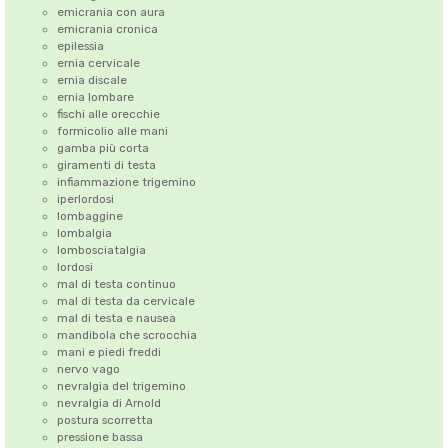
emicrania con aura
emicrania cronica
epilessia
ernia cervicale
ernia discale
ernia lombare
fischi alle orecchie
formicolio alle mani
gamba più corta
giramenti di testa
infiammazione trigemino
iperlordosi
lombaggine
lombalgia
lombosciatalgia
lordosi
mal di testa continuo
mal di testa da cervicale
mal di testa e nausea
mandibola che scrocchia
mani e piedi freddi
nervo vago
nevralgia del trigemino
nevralgia di Arnold
postura scorretta
pressione bassa