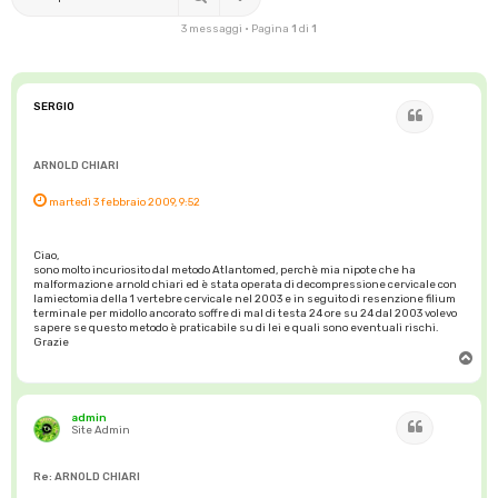
3 messaggi • Pagina
1
di
1
SERGIO
Cita
ARNOLD CHIARI
martedì 3 febbraio 2009, 9:52
Ciao,
sono molto incuriosito dal metodo Atlantomed, perchè mia nipote che ha
malformazione arnold chiari ed è stata operata di decompressione cervicale con
lamiectomia della 1 vertebre cervicale nel 2003 e in seguito di resenzione filium
terminale per midollo ancorato soffre di mal di testa 24 ore su 24 dal 2003 volevo
sapere se questo metodo è praticabile su di lei e quali sono eventuali rischi.
Grazie
T
o
p
admin
Cita
Site Admin
Re: ARNOLD CHIARI