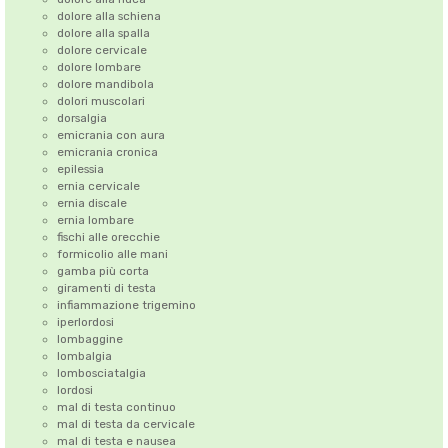
dolore alla schiena
dolore alla spalla
dolore cervicale
dolore lombare
dolore mandibola
dolori muscolari
dorsalgia
emicrania con aura
emicrania cronica
epilessia
ernia cervicale
ernia discale
ernia lombare
fischi alle orecchie
formicolio alle mani
gamba più corta
giramenti di testa
infiammazione trigemino
iperlordosi
lombaggine
lombalgia
lombosciatalgia
lordosi
mal di testa continuo
mal di testa da cervicale
mal di testa e nausea