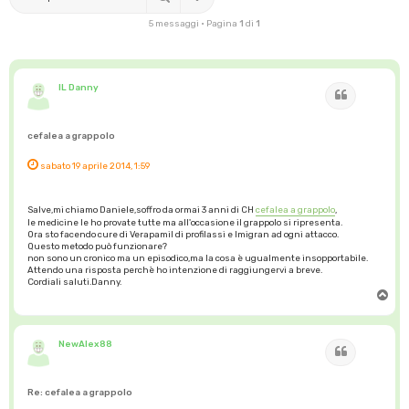
5 messaggi • Pagina
1
di
1
IL Danny
Cita
cefalea a grappolo
sabato 19 aprile 2014, 1:59
Salve,mi chiamo Daniele,soffro da ormai 3 anni di CH
cefalea a grappolo
,
le medicine le ho provate tutte ma all'occasione il grappolo si ripresenta.
Ora sto facendo cure di Verapamil di profilassi e Imigran ad ogni attacco.
Questo metodo può funzionare?
non sono un cronico ma un episodico,ma la cosa è ugualmente insopportabile.
Attendo una risposta perchè ho intenzione di raggiungervi a breve.
Cordiali saluti.Danny.
T
o
p
NewAlex88
Cita
Re: cefalea a grappolo