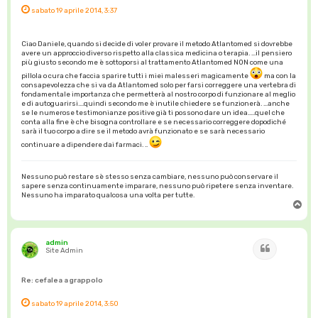
sabato 19 aprile 2014, 3:37
Ciao Daniele, quando si decide di voler provare il metodo Atlantomed si dovrebbe
avere un approccio diverso rispetto alla classica medicina o terapia. ...il pensiero
più giusto secondo me è sottoporsi al trattamento Atlantomed NON come una
pillola o cura che faccia sparire tutti i miei malesseri magicamente
ma con la
consapevolezza che si va da Atlantomed solo per farsi correggere una vertebra di
fondamentale importanza che permetterà al nostro corpo di funzionare al meglio
e di autoguarirsi....quindi secondo me è inutile chiedere se funzionerà. ...anche
se le numerose testimonianze positive già ti possono dare un idea.....quel che
conta alla fine è che bisogna controllare e se necessario correggere dopodiché
sarà il tuo corpo a dire se il metodo avrà funzionato e se sarà necessario
continuare a dipendere dai farmaci. ..
Nessuno può restare sè stesso senza cambiare, nessuno può conservare il
sapere senza continuamente imparare, nessuno può ripetere senza inventare.
Nessuno ha imparato qualcosa una volta per tutte.
T
o
p
admin
Cita
Site Admin
Re: cefalea a grappolo
sabato 19 aprile 2014, 3:50