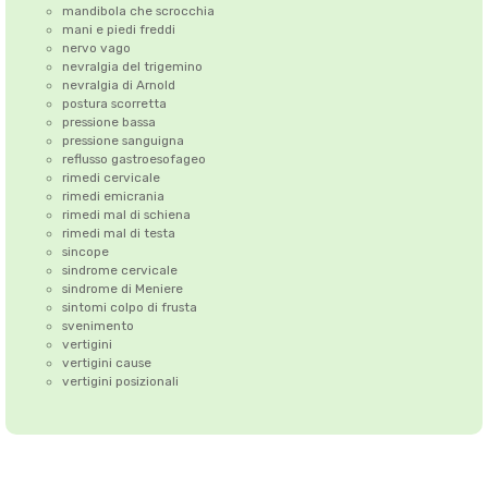
mandibola che scrocchia
mani e piedi freddi
nervo vago
nevralgia del trigemino
nevralgia di Arnold
postura scorretta
pressione bassa
pressione sanguigna
reflusso gastroesofageo
rimedi cervicale
rimedi emicrania
rimedi mal di schiena
rimedi mal di testa
sincope
sindrome cervicale
sindrome di Meniere
sintomi colpo di frusta
svenimento
vertigini
vertigini cause
vertigini posizionali