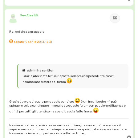
o
p
NewAlex88
Cita
Re: cefalea a grappolo
sabato 19 aprile 2014, 12:31
admin ha scritto:
Grazie Alex viste le tue risposte sempre competenti, tra poco ti
nomino moderatore del forum
Grazie davvero di cuore per questo pensiero
è un incarico che mi può
spingere solo a continuare in meglio su questo forum con passione diligenza e
utilità per tutti gli utenti come spero io abbia fatto finora.
Nessuno può restare sè stesso senza cambiare, nessuno può conservare il
sapere senza continuamente imparare, nessuno può ripetere senza inventare.
Nessuno ha imparato qualcosa una volta per tutte.
T