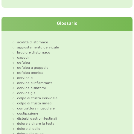
Glossario
acidità di stomaco
aggiustamento cervicale
bruciore di stomaco
capogiri
cefalea
cefalea a grappolo
cefalea cronica
cervicale
cervicale infiammata
cervicale sintomi
cervicalgia
colpo di frusta cervicale
colpo di frusta rimedi
contrattura muscolare
costipazione
disturbi gastrointestinali
dolore a girare la testa
dolore al collo
dolore alla nuca