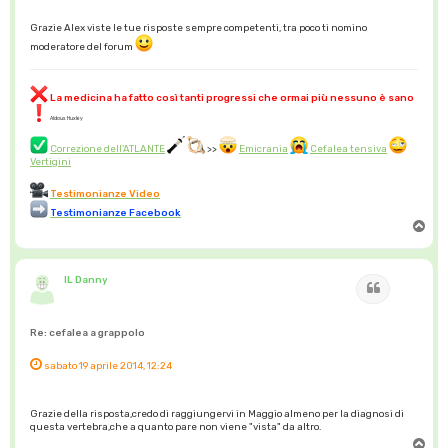
Grazie Alex viste le tue risposte sempre competenti, tra poco ti nomino
moderatore del forum
La medicina ha fatto così tanti progressi che ormai più nessuno è sano
Aldous Huxley
Correzione dell'ATLANTE
>>
Emicrania
Cefalea tensiva
Vertigini
Testimonianze Video
Testimonianze Facebook
T
o
p
IL Danny
Cita
Re: cefalea a grappolo
sabato 19 aprile 2014, 12:24
Grazie della risposta,credo di raggiungervi in Maggio almeno per la diagnosi di
questa vertebra,che a quanto pare non viene "vista" da altro.
T