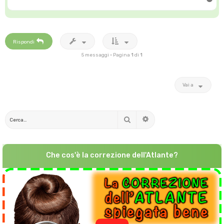
o
p
Rispondi
5 messaggi • Pagina
1
di
1
Vai a
Cerca
Ricerca avanzata
Che cos'è la correzione dell'Atlante?