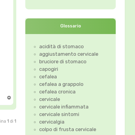
Glossario
acidità di stomaco
aggiustamento cervicale
bruciore di stomaco
capogiri
cefalea
cefalea a grappolo
cefalea cronica
T
cervicale
o
cervicale infiammata
p
cervicale sintomi
cervicalgia
gina
1
di
1
colpo di frusta cervicale