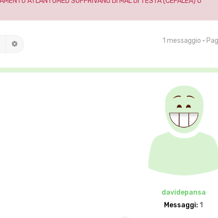
AMENTO ATLANTOMED SOFFRIVANO DI MAL DI TESTA (CEFALEA) O
1 messaggio • Pa
Cerca
Ricerca avanzata
davidepansa
Messaggi:
1