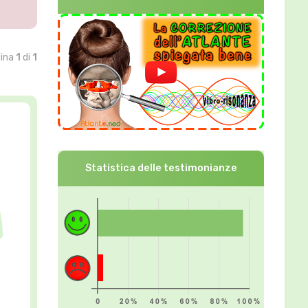
gina
1
di
1
Statistica delle testimonianze