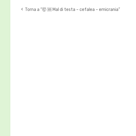
Torna a “🤯 🆘 Mal di testa – cefalea – emicrania”