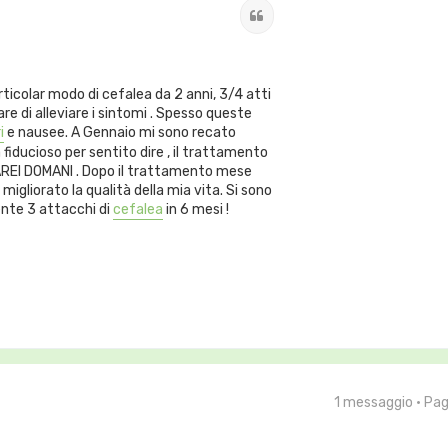
Cita
rticolar modo di cefalea da 2 anni, 3/4 atti
e di alleviare i sintomi . Spesso queste
i
e nausee. A Gennaio mi sono recato
fiducioso per sentito dire , il trattamento
FAREI DOMANI . Dopo il trattamento mese
gliorato la qualità della mia vita. Si sono
ente 3 attacchi di
cefalea
in 6 mesi !
1 messaggio • Pa