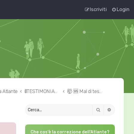
Iscriviti
Login
a Atlante
🚦TESTIMONIANZE 👉🏻 correzione dell'Atlante
🤯 🆘 Mal di testa – cefalea – emicrania
Cerca
Ricerca av
Che cos'è la correzione dell'Atlante?