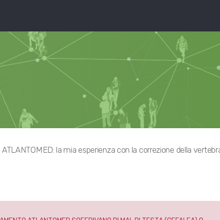
ATLANTOMED: la mia esperienza con la correzione della vertebr