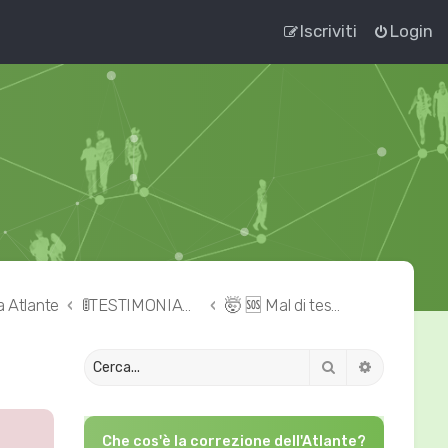
Iscriviti
Login
a Atlante
🚦TESTIMONIANZE 👉🏻 correzione dell'Atlante
🤯 🆘 Mal di testa – cefalea – emicrania
Cerca
Ricerca av
Che cos'è la correzione dell'Atlante?