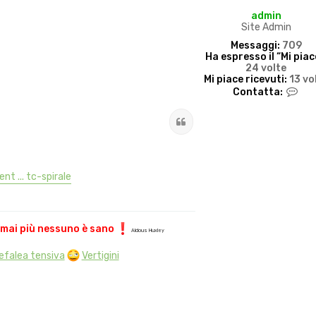
admin
Site Admin
Messaggi:
709
Ha espresso il “Mi piac
24 volte
Mi piace ricevuti:
13 vo
C
Contatta:
o
n
Cita
t
a
t
t
a
t ... tc-spirale
a
d
m
i
n
rmai più nessuno è sano
Aldous Huxley
efalea tensiva
Vertigini