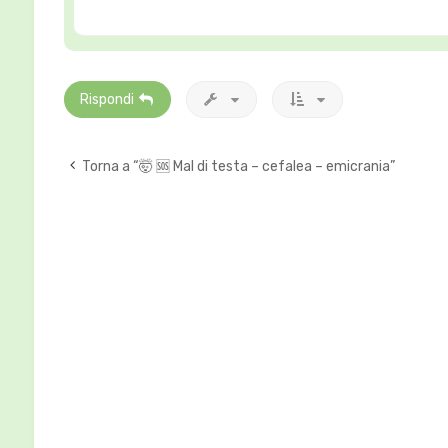
Rispondi
Torna a “🤯 🆘 Mal di testa – cefalea – emicrania”