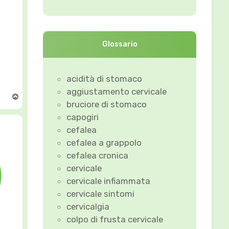
Glossario
acidità di stomaco
aggiustamento cervicale
T
bruciore di stomaco
o
p
capogiri
cefalea
cefalea a grappolo
cefalea cronica
cervicale
cervicale infiammata
cervicale sintomi
cervicalgia
colpo di frusta cervicale