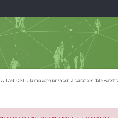
ATLANTOMED: la mia esperienza con la correzione della vertebr