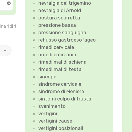
nevralgia del trigemino
T
o
nevralgia di Arnold
p
postura scorretta
pressione bassa
gina
1
di
1
pressione sanguigna
reflusso gastroesofageo
rimedi cervicale
a
rimedi emicrania
rimedi mal di schiena
rimedi mal di testa
sincope
sindrome cervicale
sindrome di Meniere
sintomi colpo di frusta
svenimento
vertigini
vertigini cause
vertigini posizionali