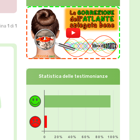
gina
1
di
1
Statistica delle testimonianze