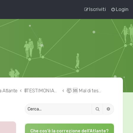
Iscriviti
Login
a Atlante
🚦TESTIMONIANZE 👉🏻 correzione dell'Atlante
🤯 🆘 Mal di testa – cefalea – emicrania
Cerca
Ricerca av
Che cos'è la correzione dell'Atlante?