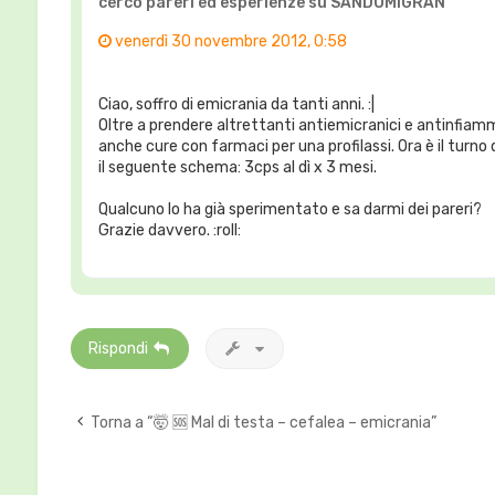
cerco pareri ed esperienze su SANDOMIGRAN
venerdì 30 novembre 2012, 0:58
Ciao, soffro di emicrania da tanti anni. :|
Oltre a prendere altrettanti antiemicranici e antinfia
anche cure con farmaci per una profilassi. Ora è il tur
il seguente schema: 3cps al dì x 3 mesi.
Qualcuno lo ha già sperimentato e sa darmi dei pareri?
Grazie davvero. :roll:
Rispondi
Torna a “🤯 🆘 Mal di testa – cefalea – emicrania”