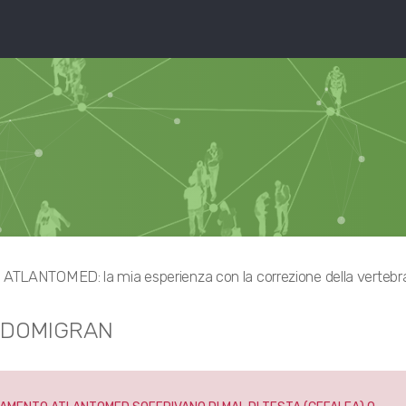
ATLANTOMED: la mia esperienza con la correzione della vertebr
SANDOMIGRAN