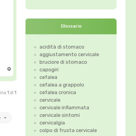
Glossario
acidità di stomaco
aggiustamento cervicale
bruciore di stomaco
T
capogiri
o
cefalea
p
cefalea a grappolo
cefalea cronica
gina
1
di
1
cervicale
cervicale infiammata
cervicale sintomi
a
cervicalgia
colpo di frusta cervicale