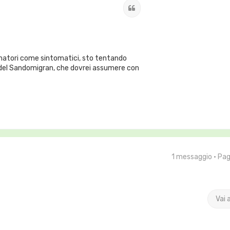
Cita
mmatori come sintomatici, sto tentando
no del Sandomigran, che dovrei assumere con
1 messaggio • Pa
Vai 