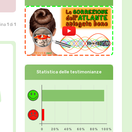
gina
1
di
1
Statistica delle testimonianze