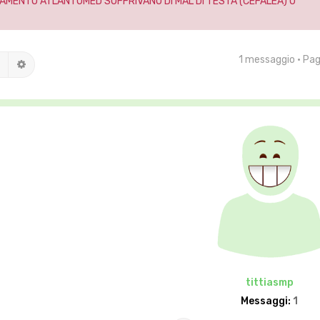
AMENTO ATLANTOMED SOFFRIVANO DI MAL DI TESTA (CEFALEA) O
1 messaggio • Pa
Cerca
Ricerca avanzata
tittiasmp
Messaggi:
1