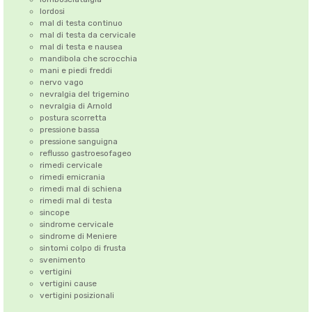
lordosi
mal di testa continuo
mal di testa da cervicale
mal di testa e nausea
mandibola che scrocchia
mani e piedi freddi
nervo vago
nevralgia del trigemino
nevralgia di Arnold
postura scorretta
pressione bassa
pressione sanguigna
reflusso gastroesofageo
rimedi cervicale
rimedi emicrania
rimedi mal di schiena
rimedi mal di testa
sincope
sindrome cervicale
sindrome di Meniere
sintomi colpo di frusta
svenimento
vertigini
vertigini cause
vertigini posizionali