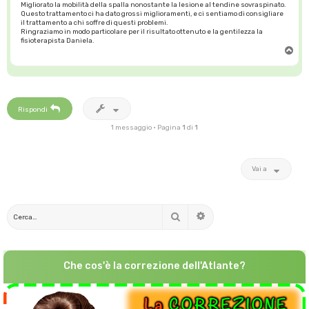
Migliorato la mobilità della spalla nonostante la lesione al tendine sovraspinato.
Questo trattamento ci ha dato grossi miglioramenti, e ci sentiamo di consigliare
il trattamento a chi soffre di questi problemi.
Ringraziamo in modo particolare per il risultato ottenuto e la gentilezza la
fisioterapista Daniela.
T
o
p
Rispondi
1 messaggio • Pagina
1
di
1
Vai a
Cerca
Ricerca avanzata
Che cos'è la correzione dell'Atlante?