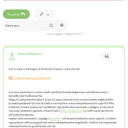
Rispondi
Cerca
Ricerca avanzata
1 messaggio • Pagina
1
di
1
Marco1990italia
Cita
Cervicale e Vertigini e Disturbi Gastro-intestinali
lunedì 3 febbraio 2014, 16:01
Io e mia mamma ci siamo rivolti ad Atlantomed dopo aver sentito da amici i
benefici del trattamento;
Dopo il trattamento fatto 2 mesi fa, possiamo dire di essere molto soddisfatti!
Io avevo problemi di mal di collo e cervicale e sono completamente spariti!! Mia
mamma invece aveva vari problemi riguardo alla cervicale, capogiri e senso di
nausea, problemi gastro-intestinali (
reflusso gastrico
) e soffriva di acufene
all'orecchio destro.
I dolori alla cervicale, i capogiri,
acufene
all'orecchio destro sono spariti, sintomi
riguardo al reflusso gastrico sono notevolmente migliorati. Inoltre ha migliorato
notevolmente la qualità del sonno.