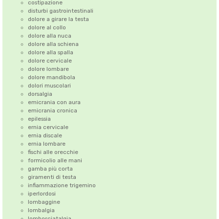
costipazione
disturbi gastrointestinali
dolore a girare la testa
dolore al collo
dolore alla nuca
dolore alla schiena
dolore alla spalla
dolore cervicale
dolore lombare
dolore mandibola
dolori muscolari
dorsalgia
emicrania con aura
emicrania cronica
epilessia
ernia cervicale
ernia discale
ernia lombare
fischi alle orecchie
formicolio alle mani
gamba più corta
giramenti di testa
infiammazione trigemino
iperlordosi
lombaggine
lombalgia
lombosciatalgia