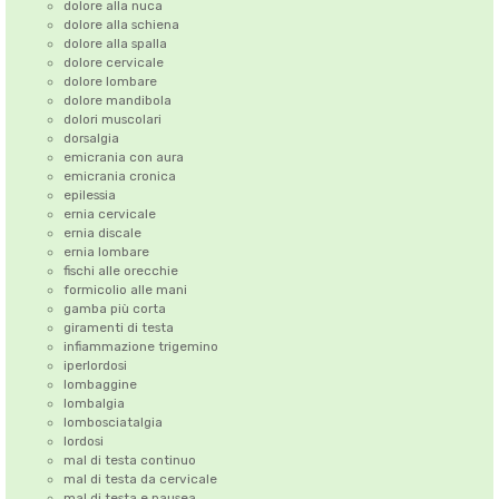
dolore alla nuca
dolore alla schiena
dolore alla spalla
dolore cervicale
dolore lombare
dolore mandibola
dolori muscolari
dorsalgia
emicrania con aura
emicrania cronica
epilessia
ernia cervicale
ernia discale
ernia lombare
fischi alle orecchie
formicolio alle mani
gamba più corta
giramenti di testa
infiammazione trigemino
iperlordosi
lombaggine
lombalgia
lombosciatalgia
lordosi
mal di testa continuo
mal di testa da cervicale
mal di testa e nausea