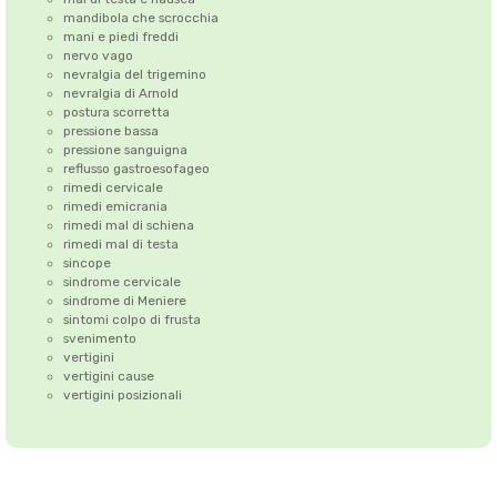
mandibola che scrocchia
mani e piedi freddi
nervo vago
nevralgia del trigemino
nevralgia di Arnold
postura scorretta
pressione bassa
pressione sanguigna
reflusso gastroesofageo
rimedi cervicale
rimedi emicrania
rimedi mal di schiena
rimedi mal di testa
sincope
sindrome cervicale
sindrome di Meniere
sintomi colpo di frusta
svenimento
vertigini
vertigini cause
vertigini posizionali