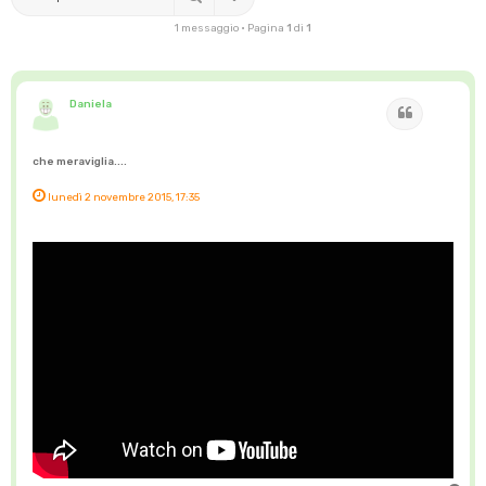
1 messaggio • Pagina
1
di
1
Daniela
Cita
che meraviglia....
lunedì 2 novembre 2015, 17:35