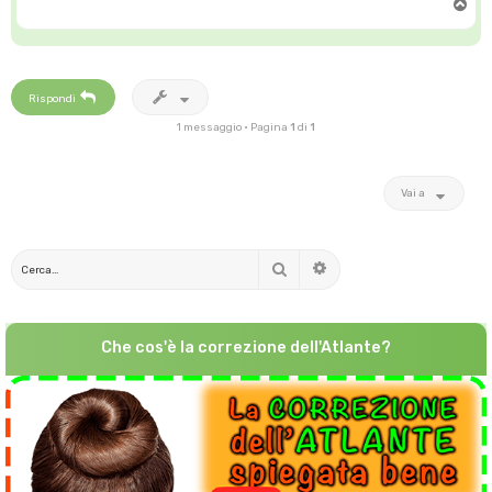
T
o
p
Rispondi
1 messaggio • Pagina
1
di
1
Vai a
Cerca
Ricerca avanzata
Che cos'è la correzione dell'Atlante?