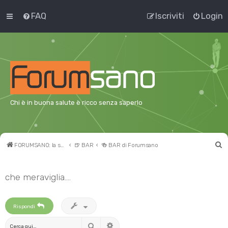
FAQ
Iscriviti
Login
Chi è in buona salute è ricco senza saperlo
C
FORUMSANO: la salute non è l'assenza di malattia
🍺 BAR
🍻 BAR di Forumsano
e
r
che meraviglia....
c
a
Rispondi
Cerca
Ricerca avanzata