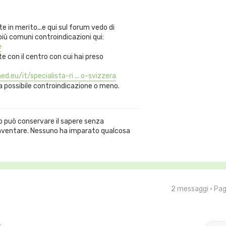
e in merito...e qui sul forum vedo di
e più comuni controindicazioni qui:
e
e con il centro con cui hai preso
d.eu/it/specialista-ri ... o-svizzera
na possibile controindicazione o meno.
 può conservare il sapere senza
nventare. Nessuno ha imparato qualcosa
2 messaggi • Pa