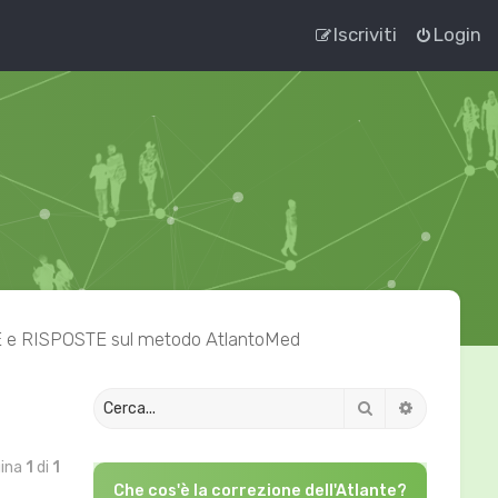
Iscriviti
Login
 RISPOSTE sul metodo AtlantoMed
Cerca
Ricerca av
gina
1
di
1
Che cos'è la correzione dell'Atlante?