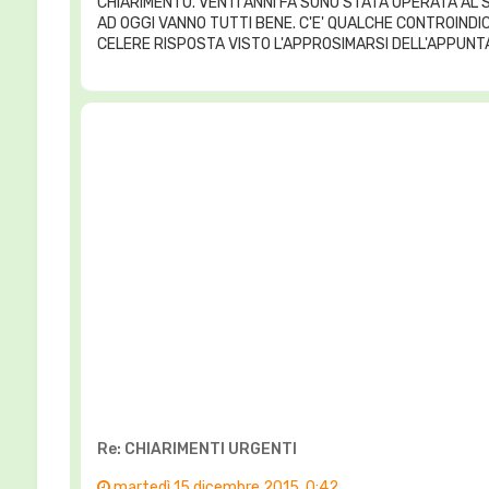
CHIARIMENTO. VENTI ANNI FA SONO STATA OPERATA AL S
AD OGGI VANNO TUTTI BENE. C'E' QUALCHE CONTROIND
CELERE RISPOSTA VISTO L'APPROSIMARSI DELL'APPUNT
Re: CHIARIMENTI URGENTI
martedì 15 dicembre 2015, 0:42