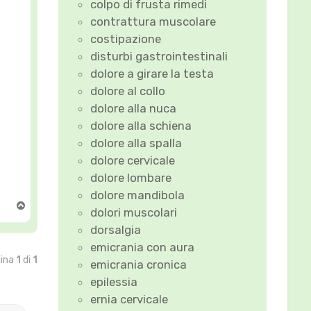
colpo di frusta rimedi
contrattura muscolare
costipazione
disturbi gastrointestinali
dolore a girare la testa
dolore al collo
dolore alla nuca
dolore alla schiena
dolore alla spalla
dolore cervicale
dolore lombare
dolore mandibola
T
dolori muscolari
o
dorsalgia
p
emicrania con aura
gina
1
di
1
emicrania cronica
epilessia
ernia cervicale