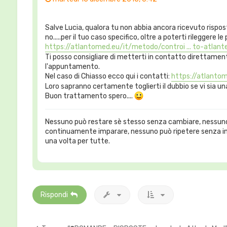
Salve Lucia, qualora tu non abbia ancora ricevuto rispost
no.....per il tuo caso specifico, oltre a poterti rileggere l
https://atlantomed.eu/it/metodo/controi ... to-atlant
Ti posso consigliare di metterti in contatto direttament
l'appuntamento.
Nel caso di Chiasso ecco qui i contatti:
https://atlantome
Loro sapranno certamente toglierti il dubbio se vi sia u
Buon trattamento spero....
Nessuno può restare sè stesso senza cambiare, nessuno
continuamente imparare, nessuno può ripetere senza i
una volta per tutte.
Rispondi