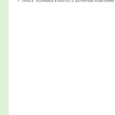
Torna a “❓DOMANDE e RISPOSTE sul metodo AtlantoMed