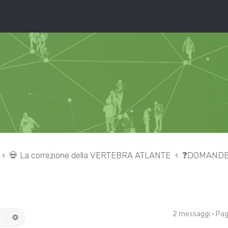
💀 La correzione della VERTEBRA ATLANTE
❓DOMANDE e
2 messaggi • Pa
Cerca
Ricerca avanzata