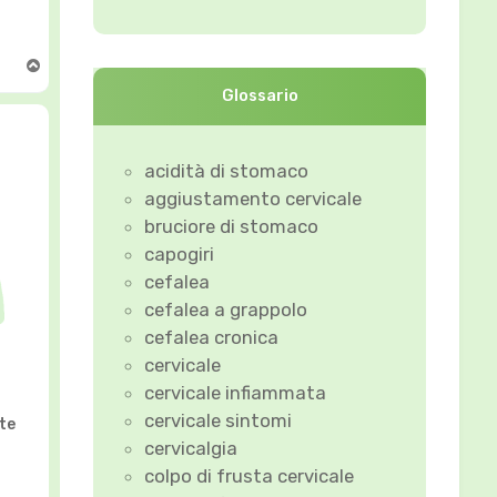
T
o
Glossario
p
acidità di stomaco
aggiustamento cervicale
bruciore di stomaco
capogiri
cefalea
cefalea a grappolo
cefalea cronica
cervicale
cervicale infiammata
cervicale sintomi
lte
cervicalgia
colpo di frusta cervicale