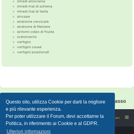
rimedi emicrania
rimedi mal di schiena
rimedi mal di testa
sincope
sindrome cervicale
sindrome di Meniere
sintomi colpo di frusta
svenimento
vertigini
vertigini cause
vertigini posizionali
Correzione dell'Atlante
•
Emicrania
•
Cefalea tensiva
•
Vertigini
•
Floating Chiasso
Questo sito, utilizza Cookie per darti la migliore
e più rilevante esperienza.
Per poter utilizzare il Forum, devi accettarne la
FORUMSANO: la salute non è l'assenza di malattia
Contattaci
Politica, in riferimento ai Cookie e al GDPR.
Ulteriori informazioni