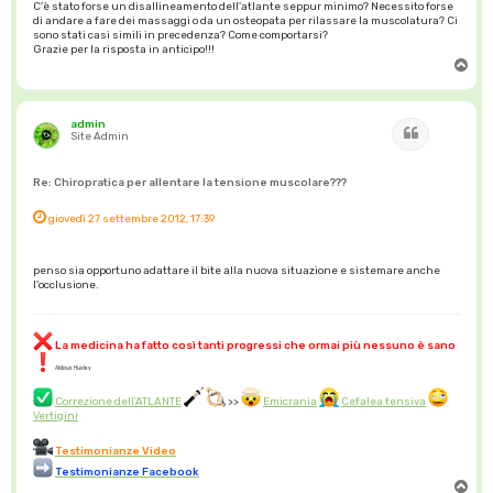
C'è stato forse un disallineamento dell'atlante seppur minimo? Necessito forse
di andare a fare dei massaggi o da un osteopata per rilassare la muscolatura? Ci
sono stati casi simili in precedenza? Come comportarsi?
Grazie per la risposta in anticipo!!!
T
o
p
admin
Cita
Site Admin
Re: Chiropratica per allentare la tensione muscolare???
giovedì 27 settembre 2012, 17:39
penso sia opportuno adattare il bite alla nuova situazione e sistemare anche
l'occlusione.
La medicina ha fatto così tanti progressi che ormai più nessuno è sano
Aldous Huxley
Correzione dell'ATLANTE
>>
Emicrania
Cefalea tensiva
Vertigini
Testimonianze Video
Testimonianze Facebook
T