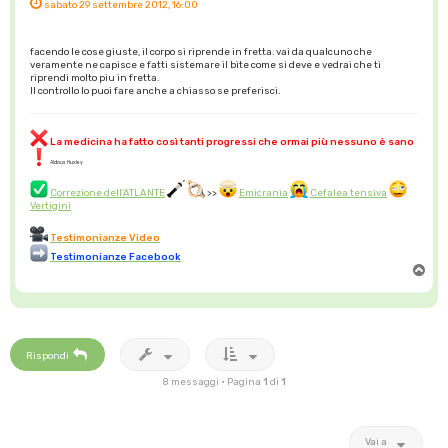
sabato 29 settembre 2012, 16:00
facendo le cose giuste, il corpo si riprende in fretta. vai da qualcuno che
veramente ne capisce e fatti sistemare il bite come si deve e vedrai che ti
riprendi molto piu in fretta.
Il controllo lo puoi fare anche a chiasso se preferisci.
La medicina ha fatto così tanti progressi che ormai più nessuno è sano
Aldous Huxley
Correzione dell'ATLANTE
>>
Emicrania
Cefalea tensiva
Vertigini
Testimonianze Video
Testimonianze Facebook
T
o
p
Rispondi
8 messaggi • Pagina
1
di
1
Vai a