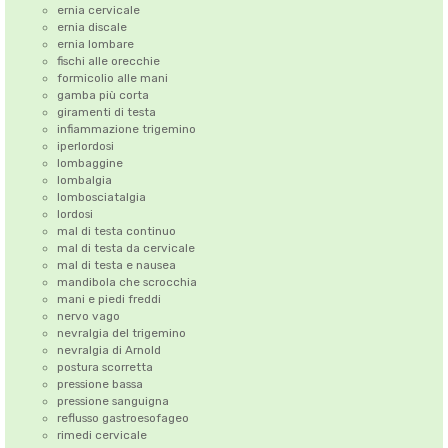
ernia cervicale
ernia discale
ernia lombare
fischi alle orecchie
formicolio alle mani
gamba più corta
giramenti di testa
infiammazione trigemino
iperlordosi
lombaggine
lombalgia
lombosciatalgia
lordosi
mal di testa continuo
mal di testa da cervicale
mal di testa e nausea
mandibola che scrocchia
mani e piedi freddi
nervo vago
nevralgia del trigemino
nevralgia di Arnold
postura scorretta
pressione bassa
pressione sanguigna
reflusso gastroesofageo
rimedi cervicale