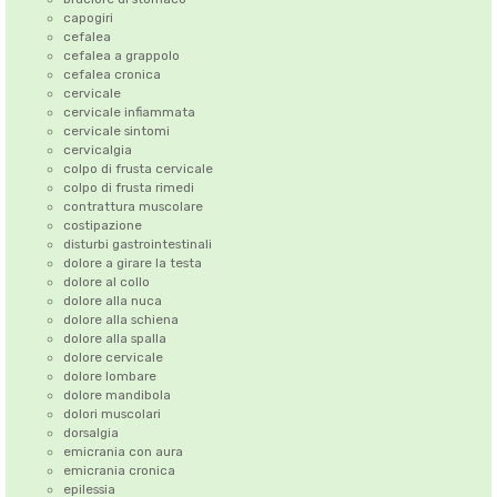
capogiri
cefalea
cefalea a grappolo
cefalea cronica
cervicale
cervicale infiammata
cervicale sintomi
cervicalgia
colpo di frusta cervicale
colpo di frusta rimedi
contrattura muscolare
costipazione
disturbi gastrointestinali
dolore a girare la testa
dolore al collo
dolore alla nuca
dolore alla schiena
dolore alla spalla
dolore cervicale
dolore lombare
dolore mandibola
dolori muscolari
dorsalgia
emicrania con aura
emicrania cronica
epilessia