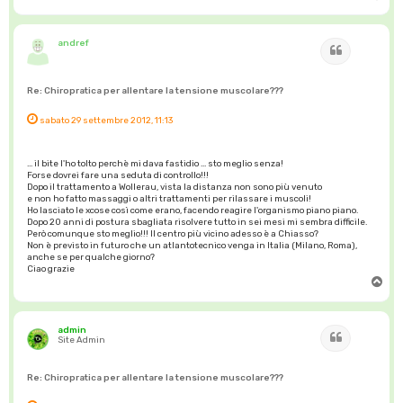
o
p
andref
Cita
Re: Chiropratica per allentare la tensione muscolare???
sabato 29 settembre 2012, 11:13
... il bite l'ho tolto perchè mi dava fastidio ... sto meglio senza!
Forse dovrei fare una seduta di controllo!!!
Dopo il trattamento a Wollerau, vista la distanza non sono più venuto
e non ho fatto massaggi o altri trattamenti per rilassare i muscoli!
Ho lasciato le xcose così come erano, facendo reagire l'organismo piano piano.
Dopo 20 anni di postura sbagliata risolvere tutto in sei mesi mi sembra difficile.
Però comunque sto meglio!!! Il centro più vicino adesso è a Chiasso?
Non è previsto in futuro che un atlantotecnico venga in Italia (Milano, Roma),
anche se per qualche giorno?
Ciao grazie
T
o
p
admin
Cita
Site Admin
Re: Chiropratica per allentare la tensione muscolare???