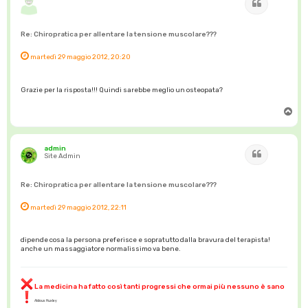
Cita
Re: Chiropratica per allentare la tensione muscolare???
martedì 29 maggio 2012, 20:20
Grazie per la risposta!!! Quindi sarebbe meglio un osteopata?
T
o
p
admin
Cita
Site Admin
Re: Chiropratica per allentare la tensione muscolare???
martedì 29 maggio 2012, 22:11
dipende cosa la persona preferisce e sopratutto dalla bravura del terapista!
anche un massaggiatore normalissimo va bene.
La medicina ha fatto così tanti progressi che ormai più nessuno è sano
Aldous Huxley