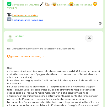
Correzione dell'ATLANTE
>>
Emicrania
Cefalea tensiva
Vertigini
Testimonianze Video
Testimonianze Facebook
T
o
p
andref
Cita
Re: Chiropratica per allentare la tensione muscolare???
giovedì 27 settembre 2012, 17:17
Caio
a distanza di sei mesi, (sono venuto al centro Atlantomed di Wollerau nel mese di
aprile) le cose sono un po' peggiorate. Al mattino ho dolori mandibolari, al collo e
alla nuca (= cervicale).
In estate stavo meglio, sentivo i soliti scricchiolii al collo, ma mi è stato detto che
era normale.
I muscoli sembravano distendersi e il corpo reagire bene. Avevo dopo tre giorni
tolto il bite, i muscoli del collo erano più sciolti, giravo molto meglio la testa e le
stesse spalle mi facevano meno male. Ora non è che sono tornato nella
situazione in cui mi trovavo prima del trattamento, però sento che forse sono un
po' regredito. Proprio per il dolore alle mascelle che avevo prima di fare il
trattamento e l' emicrania che ho di tanto in tanto, ho provato a rimettere il bite e
mi sono accorto che la muscolatura è più rilassata al risveglio. Cosa è successo?