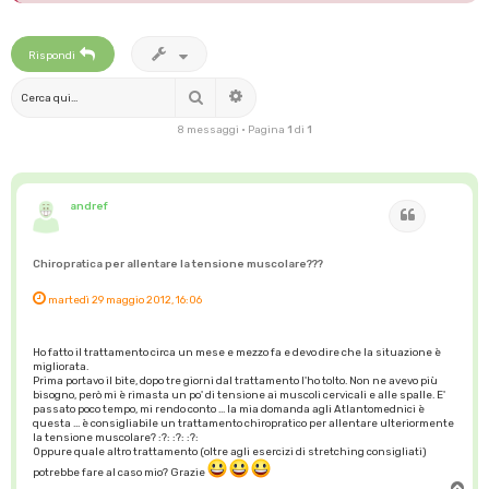
Rispondi
Cerca
Ricerca avanzata
8 messaggi • Pagina
1
di
1
andref
Cita
Chiropratica per allentare la tensione muscolare???
martedì 29 maggio 2012, 16:06
Ho fatto il trattamento circa un mese e mezzo fa e devo dire che la situazione è
migliorata.
Prima portavo il bite, dopo tre giorni dal trattamento l'ho tolto. Non ne avevo più
bisogno, però mi è rimasta un po' di tensione ai muscoli cervicali e alle spalle. E'
passato poco tempo, mi rendo conto ... la mia domanda agli Atlantomednici è
questa ... è consigliabile un trattamento chiropratico per allentare ulteriormente
la tensione muscolare? :?: :?: :?:
Oppure quale altro trattamento (oltre agli esercizi di stretching consigliati)
potrebbe fare al caso mio? Grazie
T