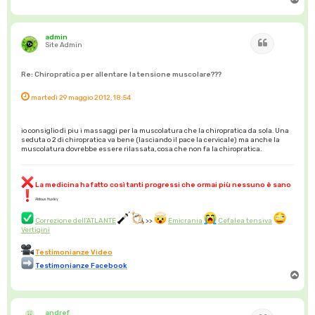
o
p
admin
Cita
Site Admin
Re: Chiropratica per allentare la tensione muscolare???
martedì 29 maggio 2012, 18:54
io consiglio di piu i massaggi per la muscolatura che la chiropratica da sola. Una
seduta o 2 di chiropratica va bene (lasciando il pace la cervicale) ma anche la
muscolatura dovrebbe essere rilassata, cosa che non fa la chiropratica.
La medicina ha fatto così tanti progressi che ormai più nessuno è sano
Aldous Huxley
Correzione dell'ATLANTE
>>
Emicrania
Cefalea tensiva
Vertigini
Testimonianze Video
Testimonianze Facebook
T
o
p
andref