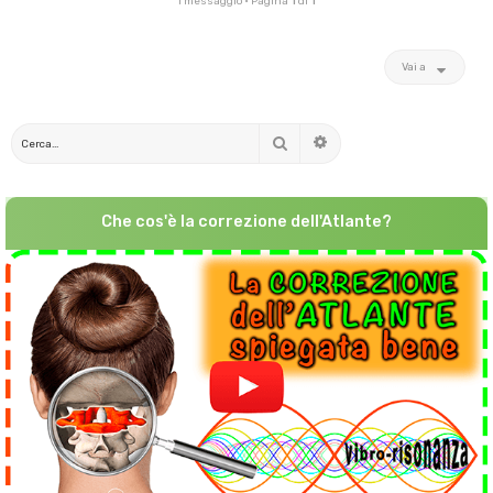
1 messaggio • Pagina
1
di
1
Vai a
Cerca
Ricerca avanzata
Che cos'è la correzione dell'Atlante?