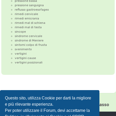
pressione bassa
pressione sanguigna
reflusso gastroesofageo
rimedi cervicale
rimedi emicrania
rimedi mal di schiena
rimedi mal di testa
sincope
sindrome cervicale
sindrome di Meniere
sintomi colpo di frusta
svenimento
vertigini
vertigini cause
vertigini posizionali
Questo sito, utilizza Cookie per darti la migliore
Correzione dell'Atlante
•
Emicrania
•
e più rilevante esperienza.
Cefalea tensiva
•
Vertigini
•
Floating Chiasso
Per poter utilizzare il Forum, devi accettarne la