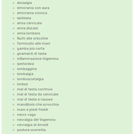
dorsalgia
emicrania con aura
emicrania cronica
epilessia
ernia cervicale
ernia discale
ernia lombare
fischi alle orecchie
formicolio alle mani
gamba più corta
giramenti di testa
infiammazione trigemino
iperlordosi
lombaggine
lombalgia
lombosciatalgia
lordosi
mal di testa continuo
mal di testa da cervicale
mal di testa e nausea
mandibola che scrocchia
mani e piedi freddi
nervo vago
nevralgia del trigemino
nevralgia di Arnold
postura scorretta