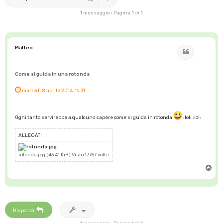
1 messaggio • Pagina
1
di
1
Matteo
Cita
Come si guida in una rotonda
martedì 8 aprile 2014, 16:31
Ogni tanto servirebbe a qualcuno sapere come si guida in rotonda
:lol: :lol:
ALLEGATI
rotonda.jpg (43.41 KiB) Visto 17757 volte
T
o
p
Rispondi