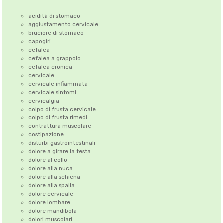
acidità di stomaco
aggiustamento cervicale
bruciore di stomaco
capogiri
cefalea
cefalea a grappolo
cefalea cronica
cervicale
cervicale infiammata
cervicale sintomi
cervicalgia
colpo di frusta cervicale
colpo di frusta rimedi
contrattura muscolare
costipazione
disturbi gastrointestinali
dolore a girare la testa
dolore al collo
dolore alla nuca
dolore alla schiena
dolore alla spalla
dolore cervicale
dolore lombare
dolore mandibola
dolori muscolari