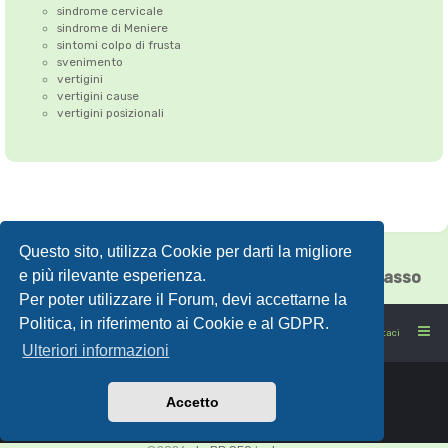
sindrome cervicale
sindrome di Meniere
sintomi colpo di frusta
svenimento
vertigini
vertigini cause
vertigini posizionali
Questo sito, utilizza Cookie per darti la migliore
Correzione dell'Atlante
•
Emicrania
•
e più rilevante esperienza.
Cefalea tensiva
•
Vertigini
•
Floating Chiasso
Per poter utilizzare il Forum, devi accettarne la
Politica, in riferimento ai Cookie e al GDPR.
FORUMSANO: la salute non è l'assenza di malattia
Contattaci
Ulteriori informazioni
Powered by
phpBB
® Forum Software © phpBB Limited
Accetto
Traduzione Italiana
phpBB-Store.it