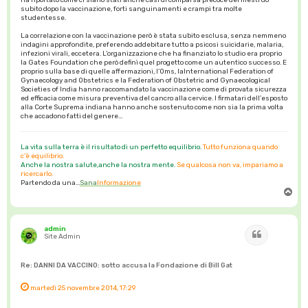
subito dopo la vaccinazione, forti sanguinamenti e crampi tra molte
studentesse.
La correlazione con la vaccinazione però è stata subito esclusa, senza nemmeno
indagini approfondite, preferendo addebitare tutto a psicosi suicidarie, malaria,
infezioni virali, eccetera. L’organizzazione che ha finanziato lo studio era proprio
la Gates Foundation che però definì quel progetto come un autentico successo. E
proprio sulla base di quelle affermazioni, l’Oms, laInternational Federation of
Gynaecology and Obstetrics e la Federation of Obstetric and Gynaecological
Societies of India hanno raccomandato la vaccinazione come di provata sicurezza
ed efficacia come misura preventiva del cancro alla cervice. I firmatari dell’esposto
alla Corte Suprema indiana hanno anche sostenuto come non sia la prima volta
che accadono fatti del genere...
La vita sulla terra è il risultato di un perfetto equilibrio.
Tutto funziona quando
c'è equilibrio.
Anche la nostra salute,anche la nostra mente.
Se qualcosa non va, impariamo a
ricercarlo.
Partendo da una...
Sana
Informazione
T
o
p
admin
Cita
Site Admin
Re: DANNI DA VACCINO: sotto accusa la Fondazione di Bill Gat
martedì 25 novembre 2014, 17:29