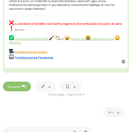
ultimi tre anni un crollo del numero dei bambini vaccinati: ogni anno,
mediamente, 5mila genitori in più decidono, nonostante l'obbligo, di non far
vaccinare i propri bambini.
La medicina ha fatto così tanti progressi che ormai più nessuno è sano
Aldous Huxley
Correzione dell'ATLANTE
>>
Emicrania
Cefalea tensiva
Vertigini
Testimonianze Video
Testimonianze Facebook
T
o
p
Rispondi
2 messaggi • Pagina
1
di
1
Vai a