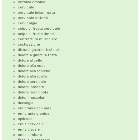
cefalea cronica
cervicale
cervicale infiammata
cervicale sintomi
cervicalgia
colpo di frusta cervicale
colpo di frusta rimedi
contrattura muscolare
costipazione
disturbi gastrointestinali
dolore a girare la testa
dolore al collo
dolore alla nuca
dolore alla schiena
dolore alla spalla
dolore cervicale
dolore lombare
dolore mandibola
dolori muscolari
dorsalgia
emicrania con aura
emicrania cronica
epilessia
ernia cervicale
ernia discale
ernia lombare