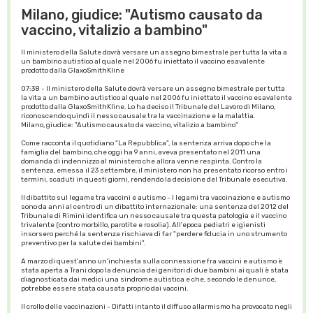
Milano, giudice: "Autismo causato da
vaccino, vitalizio a bambino"
Il ministero della Salute dovrà versare un assegno bimestrale per tutta la vita a
un bambino autistico al quale nel 2006 fu iniettato il vaccino esavalente
prodotto dalla GlaxoSmithKline
07:38 - Il ministero della Salute dovrà versare un assegno bimestrale per tutta
la vita a un bambino autistico al quale nel 2006 fu iniettato il vaccino esavalente
prodotto dalla GlaxoSmithKline. Lo ha deciso il Tribunale del Lavoro di Milano,
riconoscendo quindi il nesso causale tra la vaccinazione e la malattia.
Milano, giudice: "Autismo causato da vaccino, vitalizio a bambino"
Come racconta il quotidiano "La Repubblica", la sentenza arriva dopo che la
famiglia del bambino, che oggi ha 9 anni, aveva presentato nel 2011 una
domanda di indennizzo al ministero che allora venne respinta. Contro la
sentenza, emessa il 23 settembre, il ministero non ha presentato ricorso entro i
termini, scaduti in questi giorni, rendendo la decisione del Tribunale esecutiva.
Il dibattito sul legame tra vaccini e autismo - I legami tra vaccinazione e autismo
sono da anni al centro di un dibattito internazionale: una sentenza del 2012 del
Tribunale di Rimini identifica un nesso causale tra questa patologia e il vaccino
trivalente (contro morbillo, parotite e rosolia). All'epoca pediatri e igienisti
insorsero perché la sentenza rischiava di far "perdere fiducia in uno strumento
preventivo per la salute dei bambini".
A marzo di quest'anno un'inchiesta sulla connessione fra vaccini e autismo è
stata aperta a Trani dopo la denuncia dei genitori di due bambini ai quali è stata
diagnosticata dai medici una sindrome autistica e che, secondo le denunce,
potrebbe essere stata causata proprio dai vaccini.
Il crollo delle vaccinazioni - Difatti intanto il diffuso allarmismo ha provocato negli