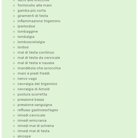
fischi alle orecchie
formicolio alle mani
gamba più corta
giramenti di testa
infiammazione trigemino
iperlordosi
lombaggine
lombalgia
lombosciatalgia
lordosi
mal di testa continuo
mal di testa da cervicale
mal di testa e nausea
mandibola che scrocchia
mani e piedi freddi
nervo vago
nevralgia del trigemino
nevralgia di Arnold
postura scorretta
pressione bassa
pressione sanguigna
reflusso gastroesofageo
rimedi cervicale
rimedi emicrania
rimedi mal di schiena
rimedi mal di testa
sincope