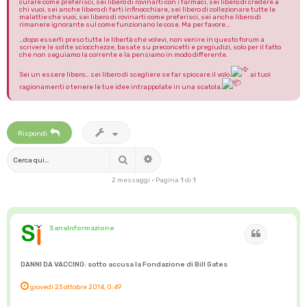
curare come preferisci, sei libero di rovinarti con i farmaci, sei libero di credere a
chi vuoi, sei anche libero di farti infinocchiare, sei libero di collezionare tutte le
malattie che vuoi, sei libero di rovinarti come preferisci, sei anche libero di
rimanere ignorante sul come funzionano le cose. Ma per favore...
...dopo esserti preso tutte le libertà che volevi, non venire in questo forum a
scrivere le solite sciocchezze, basate su preconcetti e pregiudizi, solo per il fatto
che non seguiamo la corrente e la pensiamo in modo differente.
Sei un essere libero… sei libero di scegliere se far spiccare il volo
ai tuoi
ragionamenti o tenere le tue idee intrappolate in una scatola.
Rispondi
Cerca
Ricerca avanzata
2 messaggi • Pagina
1
di
1
SanaInformazione
Cita
DANNI DA VACCINO: sotto accusa la Fondazione di Bill Gates
giovedì 23 ottobre 2014, 0:49