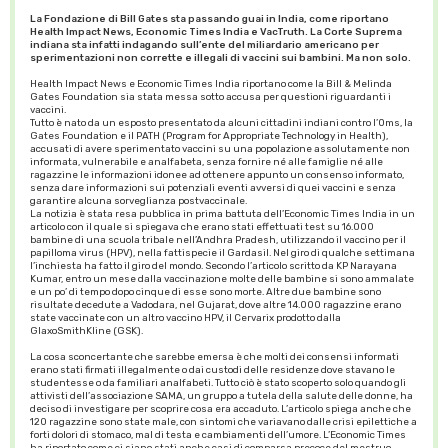
La Fondazione di Bill Gates sta passando guai in India, come riportano
Health Impact News, Economic Times India e VacTruth. La Corte Suprema
indiana sta infatti indagando sull’ente del miliardario americano per
sperimentazioni non corrette e illegali di vaccini sui bambini. Ma non solo.
Health Impact News e Economic Times India riportano come la Bill & Melinda
Gates Foundation sia stata messa sotto accusa per questioni riguardanti i
vaccini.
Tutto è nato da un esposto presentato da alcuni cittadini indiani contro l’Oms, la
Gates Foundation e il PATH (Program for Appropriate Technology in Health),
accusati di avere sperimentato vaccini su una popolazione assolutamente non
informata, vulnerabile e analfabeta, senza fornire né alle famiglie né alle
ragazzine le informazioni idonee ad ottenere appunto un consenso informato,
senza dare informazioni sui potenziali eventi avversi di quei vaccini e senza
garantire alcuna sorveglianza postvaccinale.
La notizia è stata resa pubblica in prima battuta dell’Economic Times India in un
articolo con il quale si spiegava che erano stati effettuati test su 16.000
bambine di una scuola tribale nell’Andhra Pradesh, utilizzando il vaccino per il
papilloma virus (HPV), nella fattispecie il Gardasil. Nel giro di qualche settimana
l’inchiesta ha fatto il giro del mondo. Secondo l’articolo scritto da KP Narayana
Kumar, entro un mese dalla vaccinazione molte delle bambine si sono ammalate
e un po’ di tempo dopo cinque di esse sono morte. Altre due bambine sono
risultate decedute a Vadodara, nel Gujarat, dove altre 14.000 ragazzine erano
state vaccinate con un altro vaccino HPV, il Cervarix prodotto dalla
GlaxoSmithKline (GSK).
La cosa sconcertante che sarebbe emersa è che molti dei consensi informati
erano stati firmati illegalmente o dai custodi delle residenze dove stavano le
studentesse o da familiari analfabeti. Tutto ciò è stato scoperto solo quando gli
attivisti dell’associazione SAMA, un gruppo a tutela della salute delle donne, ha
deciso di investigare per scoprire cosa era accaduto. L’articolo spiega anche che
120 ragazzine sono state male, con sintomi che variavano dalle crisi epilettiche a
forti dolori di stomaco, mal di testa e cambiamenti dell’umore. L’Economic Times
ha riportato come ci siano stati anche casi di comparsa precoce del mestruo