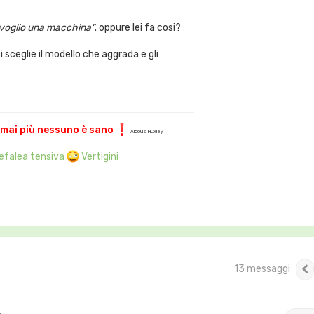
i
n
voglio una macchina"
. oppure lei fa cosi?
i sceglie il modello che aggrada e gli
rmai più nessuno è sano
Aldous Huxley
efalea tensiva
Vertigini
13 messaggi