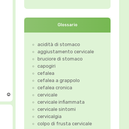
Glossario
acidità di stomaco
aggiustamento cervicale
bruciore di stomaco
capogiri
cefalea
cefalea a grappolo
cefalea cronica
cervicale
T
o
cervicale infiammata
p
cervicale sintomi
cervicalgia
colpo di frusta cervicale