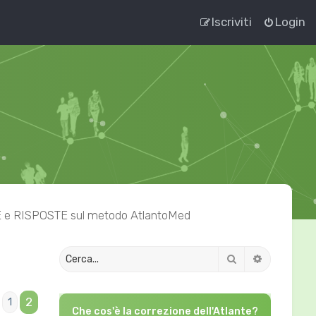
Iscriviti
Login
 RISPOSTE sul metodo AtlantoMed
Cerca
Ricerca av
2
1
Precedente
Che cos'è la correzione dell'Atlante?