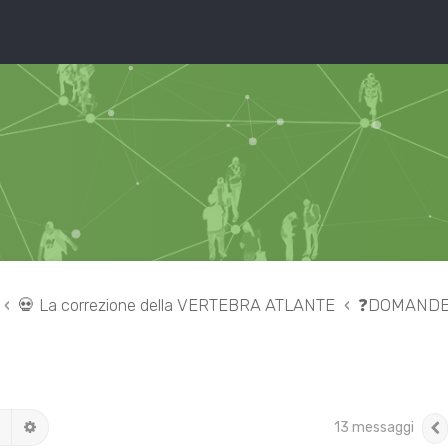
💀 La correzione della VERTEBRA ATLANTE
❓DOMANDE e
Cerca
Ricerca avanzata
13 messaggi