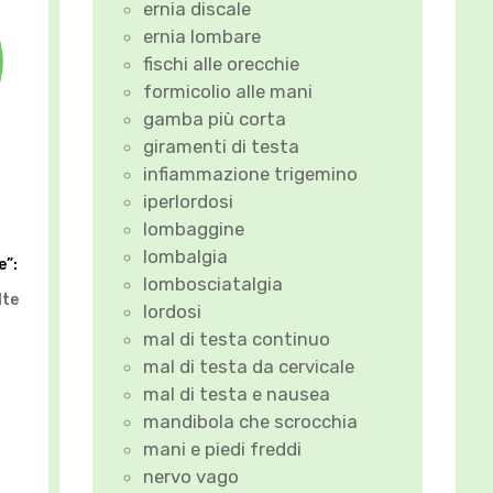
ernia discale
ernia lombare
fischi alle orecchie
formicolio alle mani
gamba più corta
giramenti di testa
infiammazione trigemino
iperlordosi
lombaggine
lombalgia
e”:
lombosciatalgia
lte
lordosi
mal di testa continuo
mal di testa da cervicale
mal di testa e nausea
mandibola che scrocchia
mani e piedi freddi
nervo vago