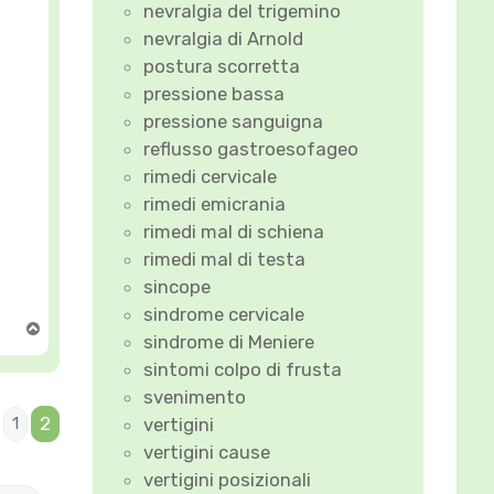
nevralgia del trigemino
nevralgia di Arnold
postura scorretta
pressione bassa
pressione sanguigna
reflusso gastroesofageo
rimedi cervicale
rimedi emicrania
rimedi mal di schiena
rimedi mal di testa
sincope
sindrome cervicale
T
sindrome di Meniere
o
p
sintomi colpo di frusta
svenimento
2
vertigini
1
Precedente
vertigini cause
vertigini posizionali