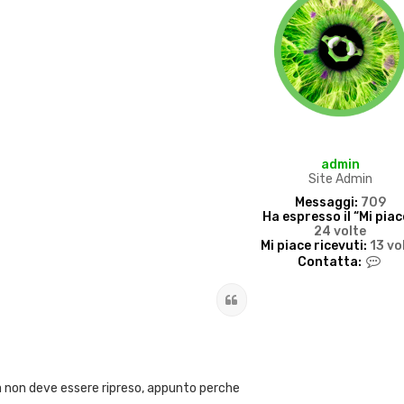
admin
Site Admin
Messaggi:
709
Ha espresso il “Mi piac
24 volte
Mi piace ricevuti:
13 vo
C
Contatta:
o
n
Cita
t
a
t
t
a
a
 non deve essere ripreso, appunto perche
d
m