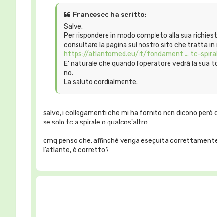
Francesco ha scritto:
Salve.
Per rispondere in modo completo alla sua richiesta
consultare la pagina sul nostro sito che tratta 
https://atlantomed.eu/it/fondament ... tc-spira
E' naturale che quando l'operatore vedrà la sua tc 
no.
La saluto cordialmente.
salve, i collegamenti che mi ha fornito non dicono però q
se solo tc a spirale o qualcos'altro.
cmq penso che, affinché venga eseguita correttamente, b
l'atlante, è corretto?