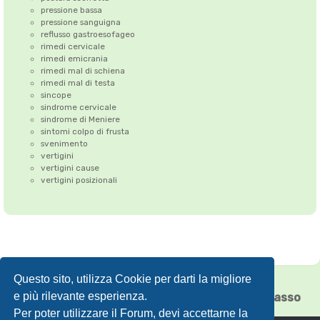
pressione bassa
pressione sanguigna
reflusso gastroesofageo
rimedi cervicale
rimedi emicrania
rimedi mal di schiena
rimedi mal di testa
sincope
sindrome cervicale
sindrome di Meniere
sintomi colpo di frusta
svenimento
vertigini
vertigini cause
vertigini posizionali
Questo sito, utilizza Cookie per darti la migliore
Correzione dell'Atlante
•
Emicrania
•
e più rilevante esperienza.
Cefalea tensiva
•
Vertigini
•
Floating Chiasso
Per poter utilizzare il Forum, devi accettarne la