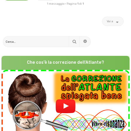
1 messaggio • Pagina
1
di
1
Vai a
Cerca
Ricerca avanzata
Che cos'è la correzione dell'Atlante?