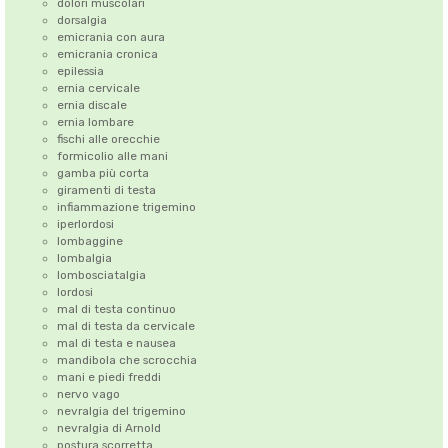
dolori muscolari
dorsalgia
emicrania con aura
emicrania cronica
epilessia
ernia cervicale
ernia discale
ernia lombare
fischi alle orecchie
formicolio alle mani
gamba più corta
giramenti di testa
infiammazione trigemino
iperlordosi
lombaggine
lombalgia
lombosciatalgia
lordosi
mal di testa continuo
mal di testa da cervicale
mal di testa e nausea
mandibola che scrocchia
mani e piedi freddi
nervo vago
nevralgia del trigemino
nevralgia di Arnold
postura scorretta