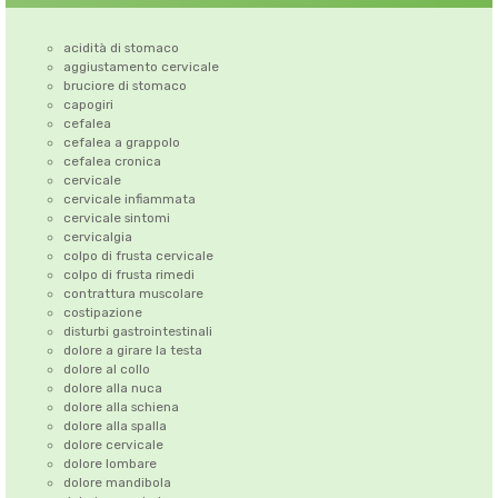
acidità di stomaco
aggiustamento cervicale
bruciore di stomaco
capogiri
cefalea
cefalea a grappolo
cefalea cronica
cervicale
cervicale infiammata
cervicale sintomi
cervicalgia
colpo di frusta cervicale
colpo di frusta rimedi
contrattura muscolare
costipazione
disturbi gastrointestinali
dolore a girare la testa
dolore al collo
dolore alla nuca
dolore alla schiena
dolore alla spalla
dolore cervicale
dolore lombare
dolore mandibola