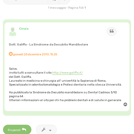
1 messaggio • Pagina
1
di
1
Cinzia
Cita
Dott. Galiffa - La Sindrome da Decubito Mandibolare
giovedì 23 dicembre 2010, 15:25
Salve,
invito tutti a consultare il sito
http://www.galiffa.it/
del Dott. Galiffa.
Laureato in medicina e chirurgia all' univertità la Sapienza di Roma,
Specializzato in odontostomatologia e Protesi dentaria nella stessa Università.
Ha pubblicato la Sindrome da Decubito mandibolare su Dental Cadmos 3/92
pagina 64 .
Ulteriori informazioni al sito per chi ha problemi dentali e di salute in generale.
T
o
p
Rispondi