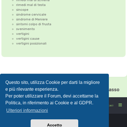
rimedi mal di testa
sincope
sindrome cervicale
sindrome di Meniere
sintomi colpo di frusta
svenimento
vertigini
vertigini cause
vertigini posizionali
Questo sito, utilizza Cookie per darti la migliore
Correzione dell'Atlante
•
Emicrania
•
e più rilevante esperienza.
Cefalea tensiva
•
Vertigini
•
Floating Chiasso
Per poter utilizzare il Forum, devi accettarne la
Politica, in riferimento ai Cookie e al GDPR.
FORUMSANO: la salute non è l'assenza di malattia
Contattaci
Ulteriori informazioni
Accetto
Powered by
phpBB
® Forum Software © phpBB Limited