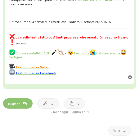
non ce ne sono.
Ultimo bump di Anonymous effettuato il sabato 10 ottobre 2009, 15:55.
La medicina ha fatto così tanti progressi che ormai più nessuno è sano
Aldous Huxley
Correzione dell'ATLANTE
>>
Emicrania
Cefalea tensiva
Vertigini
Testimonianze Video
Testimonianze Facebook
T
o
p
Rispondi
2 messaggi • Pagina
1
di
1
Vai a