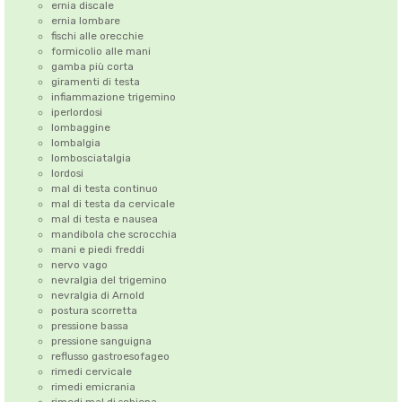
ernia discale
ernia lombare
fischi alle orecchie
formicolio alle mani
gamba più corta
giramenti di testa
infiammazione trigemino
iperlordosi
lombaggine
lombalgia
lombosciatalgia
lordosi
mal di testa continuo
mal di testa da cervicale
mal di testa e nausea
mandibola che scrocchia
mani e piedi freddi
nervo vago
nevralgia del trigemino
nevralgia di Arnold
postura scorretta
pressione bassa
pressione sanguigna
reflusso gastroesofageo
rimedi cervicale
rimedi emicrania
rimedi mal di schiena