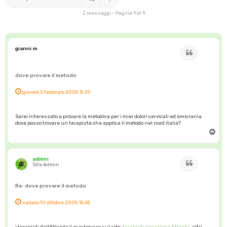
2 messaggi • Pagina
1
di
1
gianni.m
Cita
dove provare il metodo
giovedì 5 febbraio 2009, 8:29
Sarei interessato a provare la metodica per i miei dolori cervicali ed emicrania
dove posso trovare un terapista che applica il metodo nel nord italia?
T
o
p
admin
Cita
Site Admin
Re: dove provare il metodo
sabato 10 ottobre 2009, 15:55
i terapisti dell'Atlante li puo trovare sul sito:
terapisti correzione Atlante
, altri