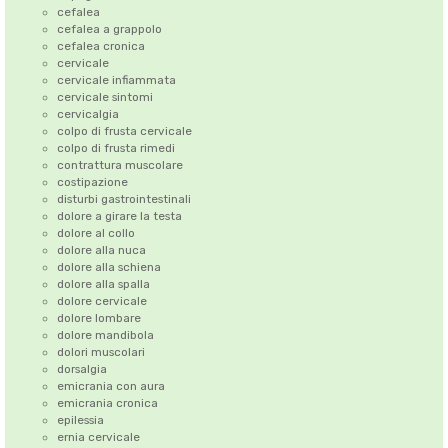
cefalea
cefalea a grappolo
cefalea cronica
cervicale
cervicale infiammata
cervicale sintomi
cervicalgia
colpo di frusta cervicale
colpo di frusta rimedi
contrattura muscolare
costipazione
disturbi gastrointestinali
dolore a girare la testa
dolore al collo
dolore alla nuca
dolore alla schiena
dolore alla spalla
dolore cervicale
dolore lombare
dolore mandibola
dolori muscolari
dorsalgia
emicrania con aura
emicrania cronica
epilessia
ernia cervicale