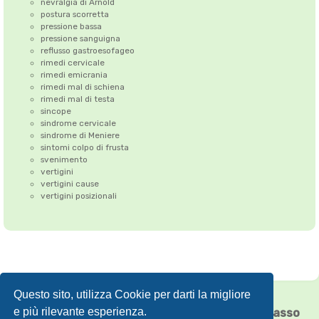
nevralgia di Arnold
postura scorretta
pressione bassa
pressione sanguigna
reflusso gastroesofageo
rimedi cervicale
rimedi emicrania
rimedi mal di schiena
rimedi mal di testa
sincope
sindrome cervicale
sindrome di Meniere
sintomi colpo di frusta
svenimento
vertigini
vertigini cause
vertigini posizionali
Questo sito, utilizza Cookie per darti la migliore
Correzione dell'Atlante
•
Emicrania
•
e più rilevante esperienza.
Cefalea tensiva
•
Vertigini
•
Floating Chiasso