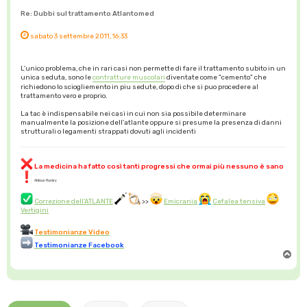
Re: Dubbi sul trattamento Atlantomed
sabato 3 settembre 2011, 16:33
L'unico problema, che in rari casi non permette di fare il trattamento subito in un
unica seduta, sono le
contratture muscolari
diventate come "cemento" che
richiedono lo sciogliemento in piu sedute, dopo di che si puo procedere al
trattamento vero e proprio.
La tac è indispensabile nei casi in cui non sia possibile determinare
manualmente la posizione dell'atlante oppure si presume la presenza di danni
strutturali o legamenti strappati dovuti agli incidenti
La medicina ha fatto così tanti progressi che ormai più nessuno è sano
Aldous Huxley
Correzione dell'ATLANTE
>>
Emicrania
Cefalea tensiva
Vertigini
Testimonianze Video
Testimonianze Facebook
T
o
p