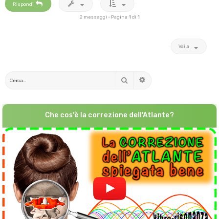
Rispondi
2 messaggi • Pagina
1
di
1
Vai a
Cerca
Ricerca avanzata
Che cos'è la correzione dell'Atlante?