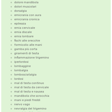
dolore mandibola
dolori muscolari
dorsalgia
emicrania con aura
emicrania cronica
epilessia
ernia cervicale
ernia discale
ernia lombare
fischi alle orecchie
formicolio alle mani
gamba più corta
giramenti di testa
infiammazione trigemino
iperlordosi
lombaggine
lombalgia
lombosciatalgia
lordosi
mal di testa continuo
mal di testa da cervicale
mal di testa e nausea
mandibola che scrocchia
mani e piedi freddi
nervo vago
nevralgia del trigemino