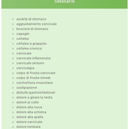
Glossario
acidità di stomaco
aggiustamento cervicale
bruciore di stomaco
capogiri
cefalea
cefalea a grappolo
cefalea cronica
cervicale
cervicale infiammata
cervicale sintomi
cervicalgia
colpo di frusta cervicale
colpo di frusta rimedi
contrattura muscolare
costipazione
disturbi gastrointestinali
dolore a girare la testa
dolore al collo
dolore alla nuca
dolore alla schiena
dolore alla spalla
dolore cervicale
dolore lombare