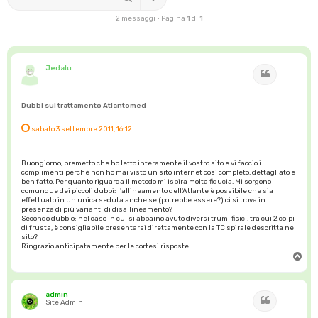
2 messaggi • Pagina
1
di
1
Jedalu
Cita
Dubbi sul trattamento Atlantomed
sabato 3 settembre 2011, 16:12
Buongiorno, premetto che ho letto interamente il vostro sito e vi faccio i
complimenti perchè non ho mai visto un sito internet così completo, dettagliato e
ben fatto. Per quanto riguarda il metodo mi ispira molta fiducia. Mi sorgono
comunque dei piccoli dubbi: l'allineamento dell'Atlante è possibile che sia
effettuato in un unica seduta anche se (potrebbe essere?) ci si trova in
presenza di più varianti di disallineamento?
Secondo dubbio: nel caso in cui si abbaino avuto diversi trumi fisici, tra cui 2 colpi
di frusta, è consigliabile presentarsi direttamente con la TC spirale descritta nel
sito?
Ringrazio anticipatamente per le cortesi risposte.
T
o
p
admin
Cita
Site Admin