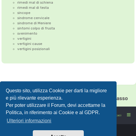
rimedi mal di schiena
rimedi mal di testa
sincope
sindrome cervicale
sindrome di Meniere
sintomi colpo di frusta
svenimento
vertigini
vertigini cause
vertigini posizionali
Questo sito, utilizza Cookie per darti la migliore
Correzione dell'Atlante
•
Emicrania
•
e più rilevante esperienza.
Cefalea tensiva
•
Vertigini
•
Floating Chiasso
Per poter utilizzare il Forum, devi accettarne la
Politica, in riferimento ai Cookie e al GDPR.
FORUMSANO: la salute non è l'assenza di malattia
Contattaci
Ulteriori informazioni