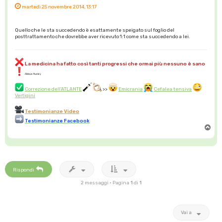
martedì 25 novembre 2014, 13:17
Quello che le sta succedendo è esattamente speigato sul foglio del
posttrattamento che dovrebbe aver ricevuto 1:1 come sta succedendo a lei.
La medicina ha fatto così tanti progressi che ormai più nessuno è sano
Aldous Huxley
Correzione dell'ATLANTE
>>
Emicrania
Cefalea tensiva
Vertigini
Testimonianze Video
Testimonianze Facebook
T
o
p
Rispondi
2 messaggi • Pagina
1
di
1
Vai a