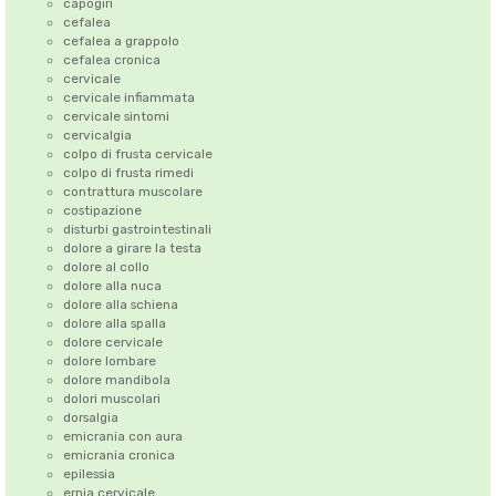
capogiri
cefalea
cefalea a grappolo
cefalea cronica
cervicale
cervicale infiammata
cervicale sintomi
cervicalgia
colpo di frusta cervicale
colpo di frusta rimedi
contrattura muscolare
costipazione
disturbi gastrointestinali
dolore a girare la testa
dolore al collo
dolore alla nuca
dolore alla schiena
dolore alla spalla
dolore cervicale
dolore lombare
dolore mandibola
dolori muscolari
dorsalgia
emicrania con aura
emicrania cronica
epilessia
ernia cervicale