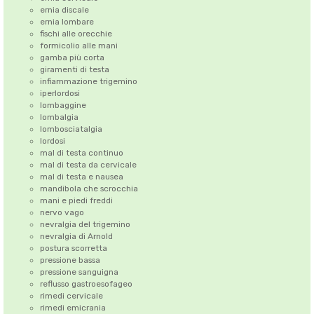
ernia discale
ernia lombare
fischi alle orecchie
formicolio alle mani
gamba più corta
giramenti di testa
infiammazione trigemino
iperlordosi
lombaggine
lombalgia
lombosciatalgia
lordosi
mal di testa continuo
mal di testa da cervicale
mal di testa e nausea
mandibola che scrocchia
mani e piedi freddi
nervo vago
nevralgia del trigemino
nevralgia di Arnold
postura scorretta
pressione bassa
pressione sanguigna
reflusso gastroesofageo
rimedi cervicale
rimedi emicrania