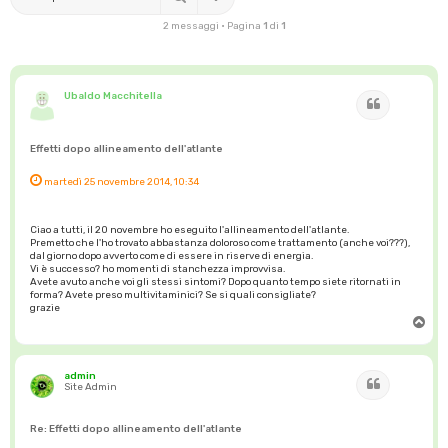
2 messaggi • Pagina
1
di
1
Ubaldo Macchitella
Cita
Effetti dopo allineamento dell'atlante
martedì 25 novembre 2014, 10:34
Ciao a tutti, il 20 novembre ho eseguito l'allineamento dell'atlante.
Premetto che l'ho trovato abbastanza doloroso come trattamento (anche voi???),
dal giorno dopo avverto come di essere in riserve di energia.
Vi è successo? ho momenti di stanchezza improvvisa.
Avete avuto anche voi gli stessi sintomi? Dopo quanto tempo siete ritornati in
forma? Avete preso multivitaminici? Se si quali consigliate?
grazie
T
o
p
admin
Cita
Site Admin
Re: Effetti dopo allineamento dell'atlante