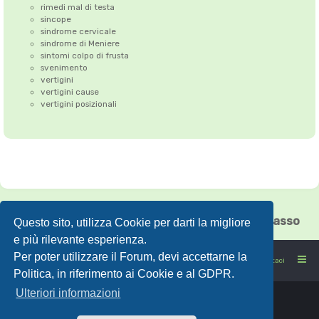
rimedi mal di testa
sincope
sindrome cervicale
sindrome di Meniere
sintomi colpo di frusta
svenimento
vertigini
vertigini cause
vertigini posizionali
Correzione dell'Atlante
•
Emicrania
•
Cefalea tensiva
•
Vertigini
•
Floating Chiasso
Questo sito, utilizza Cookie per darti la migliore
e più rilevante esperienza.
Per poter utilizzare il Forum, devi accettarne la
FORUMSANO: la salute non è l'assenza di malattia
Contattaci
Politica, in riferimento ai Cookie e al GDPR.
Ulteriori informazioni
Powered by
phpBB
® Forum Software © phpBB Limited