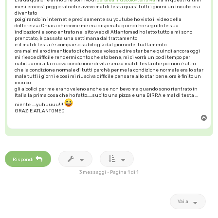
mesi ero così peggiorato che avevo mal di testa quasi tutti i giorni un incubo era
diventato
poi girando in internet e precisamente su youtube ho visto il video della
dottoressa Chiara che come me era disperata quindi ho seguito le sua
indicazioni e sono entrato nel sito web di Atlantomed ho letto tutto e mi sono
prenotato, è passata una settimana dal trattamento
e il mal di testa è scomparso subito già dal giorno del trattamento
ora mai mi ero dimenticato di che cosa volesse dire star bene quindi ancora oggi
mi riesce difficile rendermi conto che sto bene, mi ci vorrà un po di tempo per
riabituarmi alla nuova condizione di vita senza mal di testa che poi non è altro
che la condizione normale di tutti perchè per me la condizione normale era lo star
male tutti i giorni e cosi mi riusciva difficile pensare allo star bene. ora è finito un
incubo
gli alcolici per me erano veleno anche se non bevo ma quando sono rientrato in
Italia la prima cosa che ho fatto.....subito una pizza e una BIRRA e mal di testa ...
niente .....yuhuuuu!!!
GRAZIE ATLANTOMED
T
o
p
Rispondi
3 messaggi • Pagina
1
di
1
Vai a