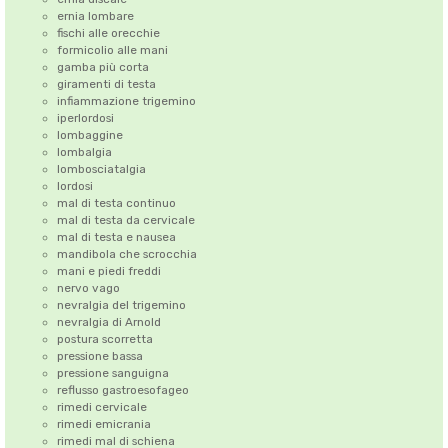
ernia lombare
fischi alle orecchie
formicolio alle mani
gamba più corta
giramenti di testa
infiammazione trigemino
iperlordosi
lombaggine
lombalgia
lombosciatalgia
lordosi
mal di testa continuo
mal di testa da cervicale
mal di testa e nausea
mandibola che scrocchia
mani e piedi freddi
nervo vago
nevralgia del trigemino
nevralgia di Arnold
postura scorretta
pressione bassa
pressione sanguigna
reflusso gastroesofageo
rimedi cervicale
rimedi emicrania
rimedi mal di schiena