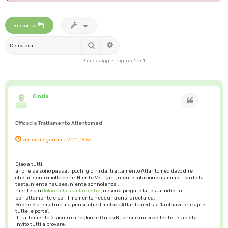
Rispondi
Cerca
Ricerca avanzata
3 messaggi • Pagina
1
di
1
Cinzia
Cita
Efficacia Trattamento Atlantomed
venerdì 7 gennaio 2011, 15:59
Ciao a tutti,
anche se sono passati pochi giorni dal trattamento Atlantomed devo dire
che mi sento molto bene. Niente Vertigini, niente rotazione asimmetrica della
testa, niente nausea, niente sonnolenza ,
niente più
dolore alla spalla destra
, riesco a piegare la testa indietro
perfettamente e per il momento nessuna crisi di cefalea.
Sò che è prematuro ma penso che il metodo Atlantomed sia 'la chiave che apre
tutte le porte'.
Il trattamento è sicuro e indolore e Guido Bucher è un eccellente terapista.
Invito tutti a provare.