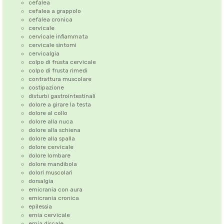
cefalea
cefalea a grappolo
cefalea cronica
cervicale
cervicale infiammata
cervicale sintomi
cervicalgia
colpo di frusta cervicale
colpo di frusta rimedi
contrattura muscolare
costipazione
disturbi gastrointestinali
dolore a girare la testa
dolore al collo
dolore alla nuca
dolore alla schiena
dolore alla spalla
dolore cervicale
dolore lombare
dolore mandibola
dolori muscolari
dorsalgia
emicrania con aura
emicrania cronica
epilessia
ernia cervicale
ernia discale