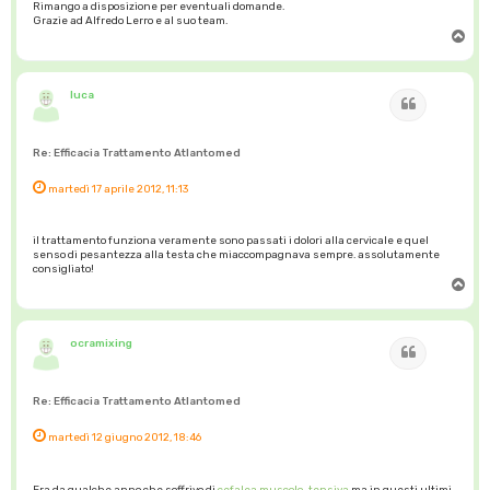
Rimango a disposizione per eventuali domande.
Grazie ad Alfredo Lerro e al suo team.
T
o
p
luca
Cita
Re: Efficacia Trattamento Atlantomed
martedì 17 aprile 2012, 11:13
il trattamento funziona veramente sono passati i dolori alla cervicale e quel
senso di pesantezza alla testa che miaccompagnava sempre. assolutamente
consigliato!
T
o
p
ocramixing
Cita
Re: Efficacia Trattamento Atlantomed
martedì 12 giugno 2012, 18:46
Era da qualche anno che soffrivo di
cefalea muscolo-tensiva
ma in questi ultimi