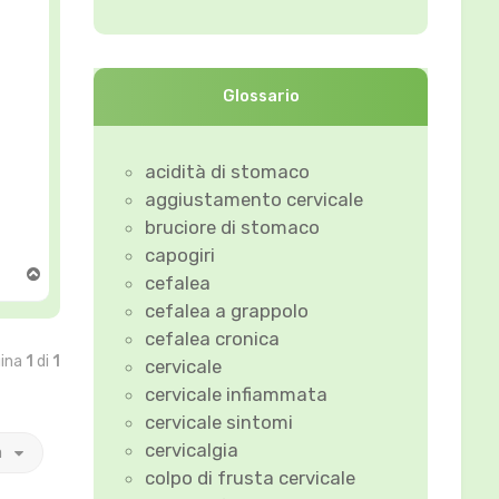
Glossario
acidità di stomaco
aggiustamento cervicale
bruciore di stomaco
capogiri
T
cefalea
o
cefalea a grappolo
p
cefalea cronica
gina
1
di
1
cervicale
cervicale infiammata
cervicale sintomi
cervicalgia
a
colpo di frusta cervicale