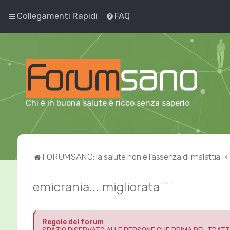
Collegamenti Rapidi
FAQ
Chi è in buona salute è ricco senza saperlo
FORUMSANO: la salute non è l'assenza di malattia
emicrania... migliorata¨¨¨
Regole del forum