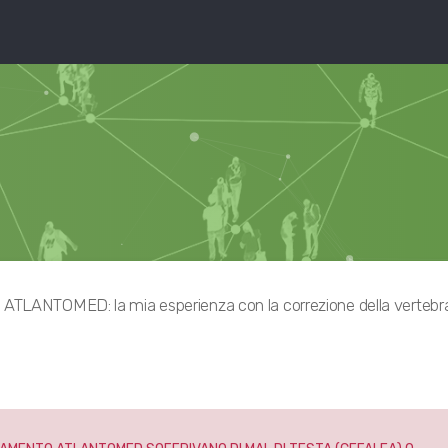
ATLANTOMED: la mia esperienza con la correzione della vertebr