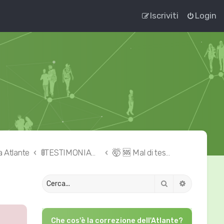
Iscriviti
Login
a Atlante
🚦TESTIMONIANZE 👉🏻 correzione dell'Atlante
🤯 🆘 Mal di testa – cefalea – emicrania
Cerca
Ricerca av
Che cos'è la correzione dell'Atlante?