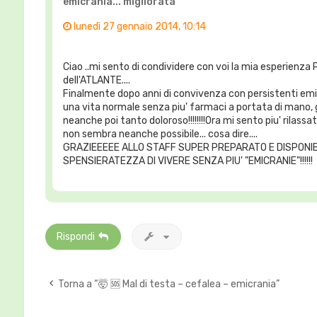
emicrania... migliorata¨¨¨
lunedì 27 gennaio 2014, 10:14
Ciao ..mi sento di condividere con voi la mia esperienza
dell'ATLANTE....
Finalmente dopo anni di convivenza con persistenti emicr
una vita normale senza piu' farmaci a portata di mano, 
neanche poi tanto doloroso!!!!!!!!Ora mi sento piu' rilassa
non sembra neanche possibile... cosa dire....
GRAZIEEEEE ALLO STAFF SUPER PREPARATO E DISPONIB
SPENSIERATEZZA DI VIVERE SENZA PIU' "EMICRANIE"!!!!!!
Rispondi
Torna a “🤯 🆘 Mal di testa – cefalea – emicrania”