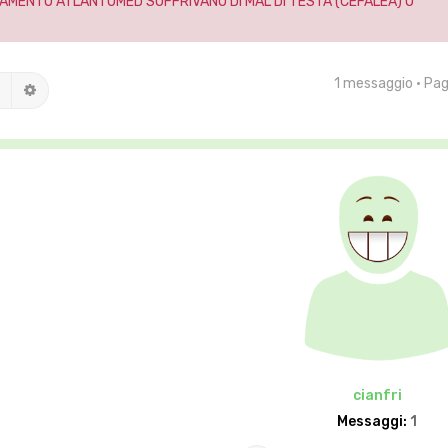
AMENTO ATLANTOMED SOFFRIVANO DI MAL DI TESTA (CEFALEA) O
1 messaggio • Pa
Cerca
Ricerca avanzata
cianfri
Messaggi:
1