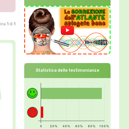
gina
1
di
1
Statistica delle testimonianze