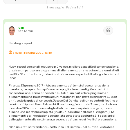
1 messaggio • Pagina
1
di
1
Ivan
Cita
Site Admin
Floating e sport
giovedì 4 giugno 2020, 15:48
Nuovi record personali, recupero più veloce, migliore capacità di concentrazione,
grazie a un particolare programma di allenamento che ha coinvolto alcuni atleti
tra 30 e 60 anni sotto la guida di un trainer e un esperto di floating e tecniche di
ipnosi
Firenze, 23 gennaio 2017 – Abbassamento dei tempi di percorrenza della
maratona, recupero fisico più veloce dopo gli allenamenti, più capacità di
concentrazione: sono i principali risultati di un particolare programma di
allenamento che ha coinvolto alcuni maratoneti non professionisti tra 30 e 60
anni, sotto la guida di un coach, Jacopo Del Gamba, e di un esperto di floating e
tecniche di ipnosi, Paolo Petracchi. Il monitoraggio è durato 3 mesi, da ottobre a
dicembre 2016, durante i quali gli atleti hanno corso più di una gara, tra cui
almeno una maratona completa (in alcuni casi due nell’arco di 28 giorni). Ad
allenamenti e alimentazione controllata sono state aggiunte 2-3 sessioni di
galleggiamento alla settimana, a seconda dei casi e dei livelli di preparazione.
“Con risultati sorprendenti – sottolinea Del Gamba – dal punto di vista della