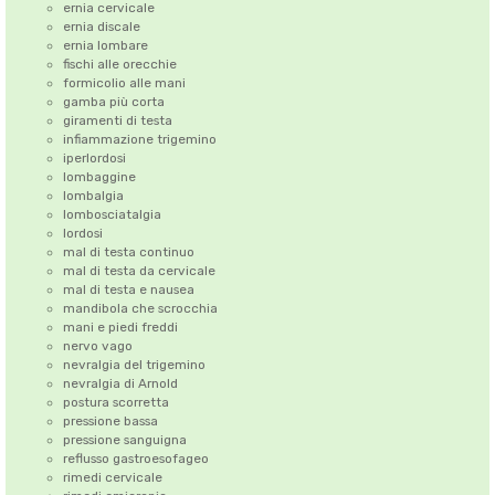
ernia cervicale
ernia discale
ernia lombare
fischi alle orecchie
formicolio alle mani
gamba più corta
giramenti di testa
infiammazione trigemino
iperlordosi
lombaggine
lombalgia
lombosciatalgia
lordosi
mal di testa continuo
mal di testa da cervicale
mal di testa e nausea
mandibola che scrocchia
mani e piedi freddi
nervo vago
nevralgia del trigemino
nevralgia di Arnold
postura scorretta
pressione bassa
pressione sanguigna
reflusso gastroesofageo
rimedi cervicale