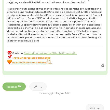
raggiungere elevati livelli di concentrazione sulle routine mentali.
Tra coloro che utilizzano abitualmente il floating e le tecniche di visualizzazione
ci sono alcune medaglie d’oro a Rio 2016, come la ginnasta USA Aly Raismann e il
pluripremiato nuotatore Michael Phelps. Ma anche calciatori, giocatori di Football
NFL come Justin James “J.J.”, lottatori e campioni di atletica leggera di tutto il
mondo. “Questo studio – sottolinea Petracchi – non ha la pretesa di essere
“scientifico”, seppur esistono oltre 330 pubblicazioni scientifiche che attestano i
benefici fisici e mentali del galleggiamento. Ma i risultati sono così incoraggianti
da pensare di continuare a studiarne gli effetti sugli atleti”. E cita l’esempio di
Isabella, 45 anni, 19 maratone concluse con una media 3 ore e 36 minuti, riuscita
ad abbattere il proprio record personale di 6 minuti dopo 10 sedute di floating e 2
maratone cose in 28 giorni.
Contatto:
Centro di correzione dell'Atlante Chiasso-CH
Trova un terapista dell'Atlante
Riallineamento dell'Atlante
T
o
p
Rispondi
1 messaggio • Pagina
1
di
1
Vai a