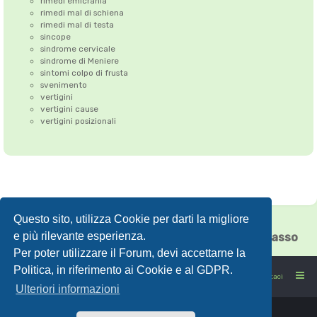
rimedi emicrania
rimedi mal di schiena
rimedi mal di testa
sincope
sindrome cervicale
sindrome di Meniere
sintomi colpo di frusta
svenimento
vertigini
vertigini cause
vertigini posizionali
Questo sito, utilizza Cookie per darti la migliore
Correzione dell'Atlante
•
Emicrania
•
e più rilevante esperienza.
Cefalea tensiva
•
Vertigini
•
Floating Chiasso
Per poter utilizzare il Forum, devi accettarne la
Politica, in riferimento ai Cookie e al GDPR.
FORUMSANO: la salute non è l'assenza di malattia
Contattaci
Ulteriori informazioni