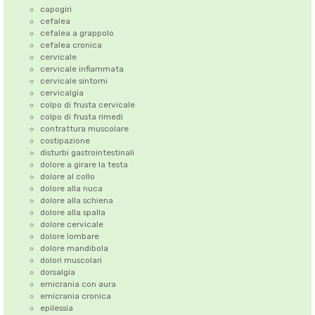
capogiri
cefalea
cefalea a grappolo
cefalea cronica
cervicale
cervicale infiammata
cervicale sintomi
cervicalgia
colpo di frusta cervicale
colpo di frusta rimedi
contrattura muscolare
costipazione
disturbi gastrointestinali
dolore a girare la testa
dolore al collo
dolore alla nuca
dolore alla schiena
dolore alla spalla
dolore cervicale
dolore lombare
dolore mandibola
dolori muscolari
dorsalgia
emicrania con aura
emicrania cronica
epilessia