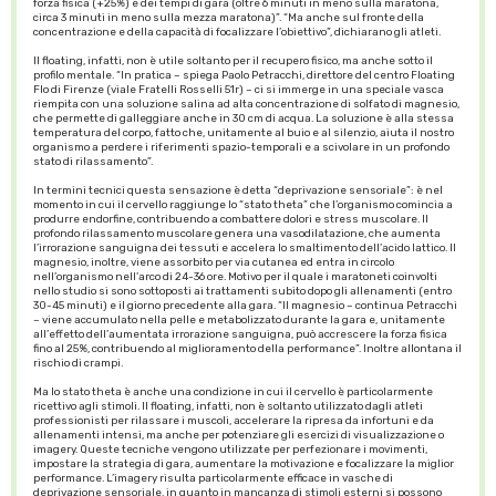
forza fisica (+25%) e dei tempi di gara (oltre 6 minuti in meno sulla maratona,
circa 3 minuti in meno sulla mezza maratona)”. “Ma anche sul fronte della
concentrazione e della capacità di focalizzare l’obiettivo”, dichiarano gli atleti.
Il floating, infatti, non è utile soltanto per il recupero fisico, ma anche sotto il
profilo mentale. “In pratica – spiega Paolo Petracchi, direttore del centro Floating
Flo di Firenze (viale Fratelli Rosselli 51r) – ci si immerge in una speciale vasca
riempita con una soluzione salina ad alta concentrazione di solfato di magnesio,
che permette di galleggiare anche in 30 cm di acqua. La soluzione è alla stessa
temperatura del corpo, fatto che, unitamente al buio e al silenzio, aiuta il nostro
organismo a perdere i riferimenti spazio-temporali e a scivolare in un profondo
stato di rilassamento”.
In termini tecnici questa sensazione è detta “deprivazione sensoriale”: è nel
momento in cui il cervello raggiunge lo “stato theta” che l’organismo comincia a
produrre endorfine, contribuendo a combattere dolori e stress muscolare. Il
profondo rilassamento muscolare genera una vasodilatazione, che aumenta
l’irrorazione sanguigna dei tessuti e accelera lo smaltimento dell’acido lattico. Il
magnesio, inoltre, viene assorbito per via cutanea ed entra in circolo
nell’organismo nell’arco di 24-36 ore. Motivo per il quale i maratoneti coinvolti
nello studio si sono sottoposti ai trattamenti subito dopo gli allenamenti (entro
30-45 minuti) e il giorno precedente alla gara. “Il magnesio – continua Petracchi
– viene accumulato nella pelle e metabolizzato durante la gara e, unitamente
all’effetto dell’aumentata irrorazione sanguigna, può accrescere la forza fisica
fino al 25%, contribuendo al miglioramento della performance”. Inoltre allontana il
rischio di crampi.
Ma lo stato theta è anche una condizione in cui il cervello è particolarmente
ricettivo agli stimoli. Il floating, infatti, non è soltanto utilizzato dagli atleti
professionisti per rilassare i muscoli, accelerare la ripresa da infortuni e da
allenamenti intensi, ma anche per potenziare gli esercizi di visualizzazione o
imagery. Queste tecniche vengono utilizzate per perfezionare i movimenti,
impostare la strategia di gara, aumentare la motivazione e focalizzare la miglior
performance. L’imagery risulta particolarmente efficace in vasche di
deprivazione sensoriale, in quanto in mancanza di stimoli esterni si possono