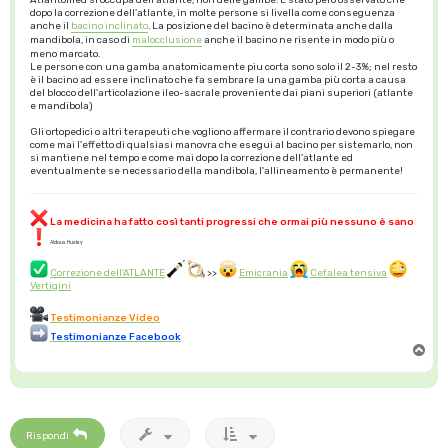
dopo la correzione dell'atlante, in molte persone si livella come conseguenza
anche il
bacino inclinato
. La posizione del bacino è determinata anche dalla
mandibola, in caso di
malocclusione
anche il bacino ne risente in modo più o
meno marcato.
Le persone con una gamba anatomicamente piu corta sono solo il 2-3%; nel resto
è il bacino ad essere inclinato che fa sembrare la una gamba più corta a causa
del blocco dell'articolazione ileo-sacrale proveniente dai piani superiori (atlante
e mandibola)
Gli ortopedici o altri terapeuti che vogliono affermare il contrario devono spiegare
come mai l'effetto di qualsiasi manovra che esegui al bacino per sistemarlo, non
si mantiene nel tempo e come mai dopo la correzione dell'atlante ed
eventualmente se necessario della mandibola, l'allineamento è permanente!
La medicina ha fatto così tanti progressi che ormai più nessuno è sano
Aldous Huxley
Correzione dell'ATLANTE
>>
Emicrania
Cefalea tensiva
Vertigini
Testimonianze Video
Testimonianze Facebook
T
o
p
Rispondi