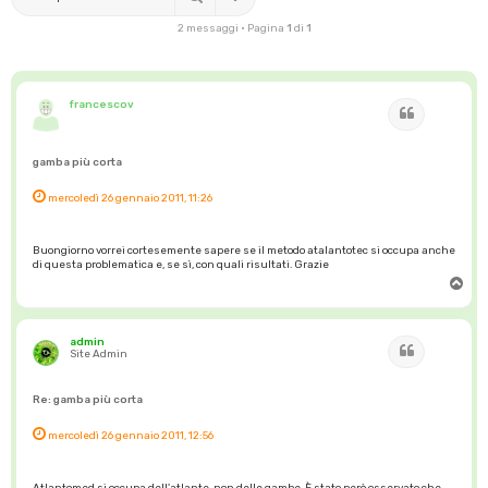
2 messaggi • Pagina
1
di
1
francescov
Cita
gamba più corta
mercoledì 26 gennaio 2011, 11:26
Buongiorno vorrei cortesemente sapere se il metodo atalantotec si occupa anche
di questa problematica e, se sì, con quali risultati. Grazie
T
o
p
admin
Cita
Site Admin
Re: gamba più corta
mercoledì 26 gennaio 2011, 12:56
Atlantomed si occupa dell'atlante, non delle gambe. È stato però osservato che