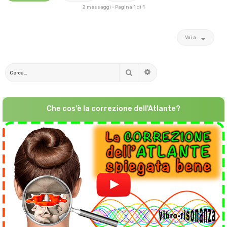
2 messaggi • Pagina
1
di
1
Vai a
Cerca
Ricerca avanzata
Che cos'è la correzione dell'Atlante?