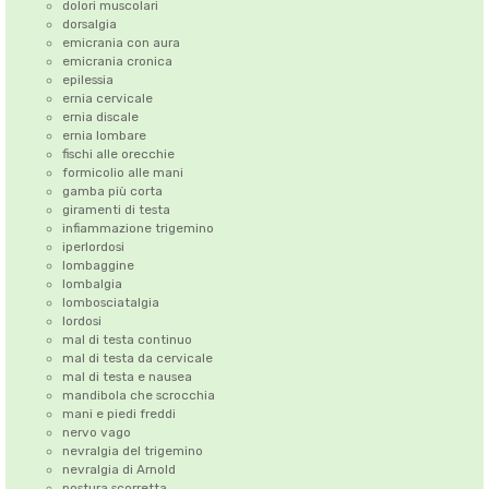
dolori muscolari
dorsalgia
emicrania con aura
emicrania cronica
epilessia
ernia cervicale
ernia discale
ernia lombare
fischi alle orecchie
formicolio alle mani
gamba più corta
giramenti di testa
infiammazione trigemino
iperlordosi
lombaggine
lombalgia
lombosciatalgia
lordosi
mal di testa continuo
mal di testa da cervicale
mal di testa e nausea
mandibola che scrocchia
mani e piedi freddi
nervo vago
nevralgia del trigemino
nevralgia di Arnold
postura scorretta