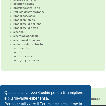
pressione bassa
pressione sanguigna
reflusso gastroesofageo
rimedi cervicale
rimedi emicrania
rimedi mal di schiena
rimedi mal di testa
sincope
sindrome cervicale
sindrome di Meniere
sintomi colpo di frusta
svenimento
vertigini
vertigini cause
vertigini posizionali
Questo sito, utilizza Cookie per darti la migliore
Correzione dell'Atlante
•
Emicrania
•
e più rilevante esperienza.
Cefalea tensiva
•
Vertigini
•
Floating Chiasso
Per poter utilizzare il Forum, devi accettarne la