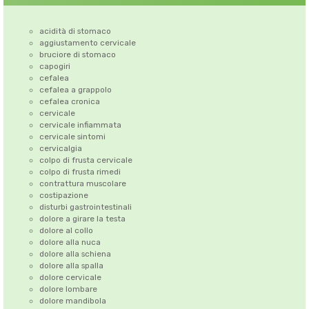
acidità di stomaco
aggiustamento cervicale
bruciore di stomaco
capogiri
cefalea
cefalea a grappolo
cefalea cronica
cervicale
cervicale infiammata
cervicale sintomi
cervicalgia
colpo di frusta cervicale
colpo di frusta rimedi
contrattura muscolare
costipazione
disturbi gastrointestinali
dolore a girare la testa
dolore al collo
dolore alla nuca
dolore alla schiena
dolore alla spalla
dolore cervicale
dolore lombare
dolore mandibola