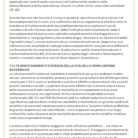
applicata con imarchevole successo nel trattamento rapido e nella
detossificazione della dipendenza. Questi risultati clinici sono stati controllati
(41, 42).
Questa tecnica non tossica è l’unica in grado di ripristinare buona salute nel
tossicodipendente in circa una settimana ed essa soppianterà alla fine tutte le
procedure di trattamento della tossicodipendenza che implicano l’uso di
narcotici o di altri farmaci dannosi. Sotto l’influenza dell’ascorbato di sodio il
tossicodipendente può essere sottratto completamente alla droga da cui è
dipendente, o, nel gergo della cultura della droga, “diventare un tacchino freddo”
(“go cold turkey”), senza mostrare alcun sintomo di astinenza. Dopo circa una
settimana con ascorbato di sodio gli extossicodipendenti sono persone differenti
sia fisicamente che mentalmente. Quello che in realtà stiamo facendo con il
nostro trattamento (40), è la conversione rapida degli individui Homo Sapiens
malati in membri robusti e sani di Homo Sapiens Ascorbicus!
1.1.1.13 INVECCHIAMENTO E DURATA DELLA VITA DELLO HOMO SAPIENS
ASCORBICUS
La riduzione dell’incidenza, morbidità e mortalità di vari gravi problemi medici
attuali, attraverso la completa, precoce e continua correzione del difetto genetico
umano per il GLO, avrà un profondo e salutare effetto sulla durata di vita sana di
questi individui corretti. La portata di questo effetto non è ancora nota a causa
della mancanza di dati statistici di mortalità di una popolazione di questa
sottospecie umana, ma ragionevoli stime indicano che potrebbe essere
sostanziale (43). Fin dal 1947 McCormick (44) ha sottolineato che la continua e
significativa caduta della incidenza, morbidità e mortalità di un grande spettro di
malattie nel corso del secolo passato è stata dovuta a “qualche fattore profilattico
di grande importanza non identificato... che ha operato nel portare una larga
uniformità nella riduzione della mortalità dovuta a così tante malattie infettive
nello stesso periodo di tempo...
L’autore crede che il fattore maggiore nella influenza protettiva ... sia stata la
assunzione grandemente incrementata di vitamina C. Il maggiore cambiamento
nella nutrizione in questo periodo è stato prodotto dall’enorme incremento della
produzione, della distribuzione e del consumo degli agrumi e di altri frutti