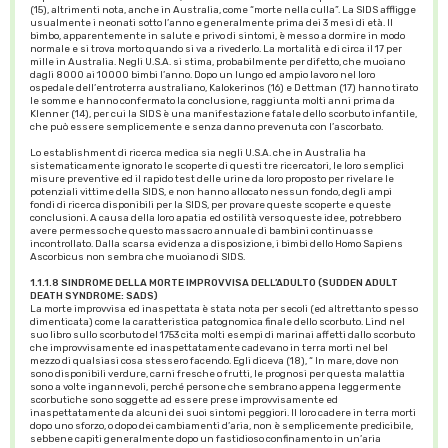
(15), altrimenti nota, anche in Australia, come “morte nella culla”. La SIDS affligge
usualmente i neonati sotto l’anno e generalmente prima dei 3 mesi di età. Il
bimbo, apparentemente in salute e privo di sintomi, è messo a dormire in modo
normale e si trova morto quando si va a rivederlo. La mortalità e di circa il 17 per
mille in Australia. Negli U.S.A. si stima, probabilmente per difetto, che muoiano
dagli 8000 ai 10000 bimbi l’anno. Dopo un lungo ed ampio lavoro nel loro
ospedale dell’entroterra australiano, Kalokerinos (16) e Dettman (17) hanno tirato
le somme e hanno confermato la conclusione, raggiunta molti anni prima da
Klenner (14), per cui la SIDS è una manifestazione fatale dello scorbuto infantile,
che può essere semplicemente e senza danno prevenuta con l’ascorbato.
Lo establishment di ricerca medica sia negli U.S.A. che in Australia ha
sistematicamente ignorato le scoperte di questi tre ricercatori, le loro semplici
misure preventive ed il rapido test delle urine da loro proposto per rivelare le
potenziali vittime della SIDS, e non hanno allocato nessun fondo, degli ampi
fondi di ricerca disponibili per la SIDS, per provare queste scoperte e queste
conclusioni. A causa della loro apatia ed ostilità verso queste idee, potrebbero
avere permesso che questo massacro annuale di bambini continuasse
incontrollato. Dalla scarsa evidenza a disposizione, i bimbi dello Homo Sapiens
Ascorbicus non sembra che muoiano di SIDS.
1.1.1.8 SINDROME DELLA MORTE IMPROVVISA DELL’ADULTO (SUDDEN ADULT
DEATH SYNDROME: SADS)
La morte improvvisa ed inaspettata è stata nota per secoli (ed altrettanto spesso
dimenticata) come la caratteristica patognomica finale dello scorbuto. Lind nel
suo libro sullo scorbuto del 1753 cita molti esempi di marinai affetti dallo scorbuto
che improvvisamente ed inaspettatamente cadevano in terra morti nel bel
mezzo di qualsiasi cosa stessero facendo. Egli diceva (18), “ In mare, dove non
sono disponibili verdure, carni fresche o frutti, le prognosi per questa malattia
sono a volte ingannevoli, perché persone che sembrano appena leggermente
scorbutiche sono soggette ad essere prese improvvisamente ed
inaspettatamente da alcuni dei suoi sintomi peggiori. Il loro cadere in terra morti
dopo uno sforzo, o dopo dei cambiamenti d’aria, non è semplicemente predicibile,
sebbene capiti generalmente dopo un fastidioso confinamento in un’aria