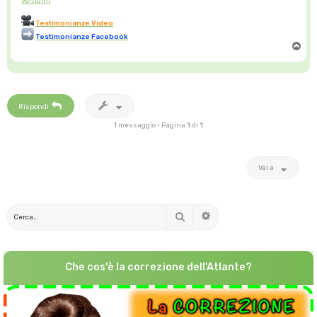
Vertigini
Testimonianze Video
Testimonianze Facebook
T
o
p
Rispondi
1 messaggio • Pagina
1
di
1
Vai a
Cerca
Ricerca avanzata
Che cos'è la correzione dell'Atlante?