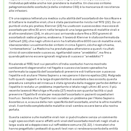
l’individuo potrebbe anche non prendere la malattia. Un classico sintomo
patognomico dello scorbuto (e della sindrome CSS) è la mancanza di resistenza
alle infezioni.
C’è una copiosa letteratura medica sulla abilità dell’ascorbato di de-tossificare e
di trattare le malattie virali, che è stata parzialmente rivista nel 1972 (22). Da un
punto di vista più pratico, Klenner (23) ha usato con successo dosi massicce di
ascorbato per oltre 30 anni nella terapia di una larga gamma di malattie virali e
di altre condizioni (24), in alcuni casi arrivando a dare fino a 300 grammi di
ascorbato di sodio al giorno, endovena. Il lavoro di Klenner è stato confermato da
Cathcart (25), che negli ultimi 6 anni ha trattato oltre 6000 casi di malattie virali,
sbarazzandosi usualmente dei sintomi in circa 3 giorni, ciò che egli chiama,
“sintomoctomia”. La Medicina ha prestato poca attenzione a questi risultati
clinici di considerevole successo, rigettandoli come “aneddotici”, ma fino a
quando potranno essere ignorati migliaia di successi “aneddotici”?
Risalendo al 1933, test sui porcellini d’India scorbutici hanno mostrato
cambiamenti degenerativi nel fegato e successivo lavoro sporadico ha
confermato la capacità dell’ascorbato di prevenire e di trattare con successo
l’epatite e di aiutare l’Homo Sapiens a recuperare il danno epatico (26). Malgrado
tutti questi rapporti e la larga disponibilità di ascorbato a basso costo, questa
procedura semplice ed innocua è stata ignorata dalla maggior parte dei dottori e
l’epatite è restata un problema importante e letale negli ultimi 40 anni. Il più
recente lavoro di Morishige e Murata (27) mostra con quanta facilità si può
prevenire l’Epatite B virale per mezzo dell’ascorbato in pazienti ospedialieri
trasfusi. Sembra che l’Epatite non sarebbe un problema per l’Homo Sapiens
Ascorbicus e, a causa della non specificità dell’ascorbato, anche le altre malattie
virali. Il controllo completo delle malattie virali sembra essere bene alla nostra
portata.
Questa sezione sulle malattie virali non si può chiudere senza un commento
sugli spesso citati scarsi effetti anti virali dell’ascorbato mostrati negli studi a
larga scala ed a doppio cieco sul raffreddore comune (12, 22). I ricercatori che
hanno progettato i protocolli di questi test non si rendevano conto della entità