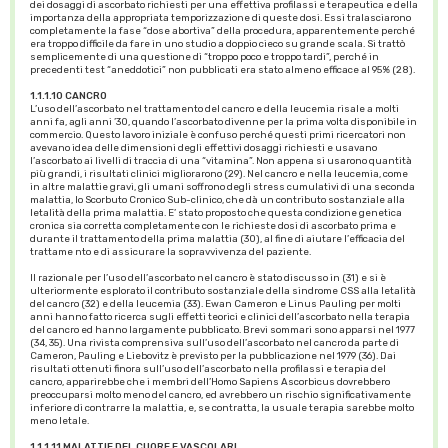
dei dosaggi di ascorbato richiesti per una effettiva profilassi e terapeutica e della
importanza della appropriata temporizzazione di queste dosi. Essi tralasciarono
completamente la fase “dose abortiva” della procedura, apparentemente perché
era troppo difficile da fare in uno studio a doppio cieco su grande scala. Si trattò
semplicemente di una questione di “troppo poco e troppo tardi”, perché in
precedenti test “aneddotici” non pubblicati era stato almeno efficace al 95% (28).
1.1.1.10 CANCRO
L’uso dell’ascorbato nel trattamento del cancro e della leucemia risale a molti
anni fa, agli anni ’30, quando l’ascorbato divenne per la prima volta disponibile in
commercio. Questo lavoro iniziale è confuso perché questi primi ricercatori non
avevano idea delle dimensioni degli effettivi dosaggi richiesti e usavano
l’ascorbato ai livelli di traccia di una “vitamina”. Non appena si usarono quantità
più grandi, i risultati clinici migliorarono (29). Nel cancro e nella leucemia, come
in altre malattie gravi, gli umani soffrono degli stress cumulativi di una seconda
malattia, lo Scorbuto Cronico Sub-clinico, che dà un contributo sostanziale alla
letalità della prima malattia. E’ stato proposto che questa condizione genetica
cronica sia corretta completamente con le richieste dosi di ascorbato prima e
durante il trattamento della prima malattia (30), al fine di aiutare l’efficacia del
trattame nto e di assicurare la sopravvivenza del paziente.
Il razionale per l’uso dell’ascorbato nel cancro è stato discusso in (31) e si è
ulteriormente esplorato il contributo sostanziale della sindrome CSS alla letalità
del cancro (32) e della leucemia (33). Ewan Cameron e Linus Pauling per molti
anni hanno fatto ricerca sugli effetti teorici e clinici dell’ascorbato nella terapia
del cancro ed hanno largamente pubblicato. Brevi sommari sono apparsi nel 1977
(34, 35). Una rivista comprensiva sull’uso dell’ascorbato nel cancro da parte di
Cameron, Pauling e Liebovitz è previsto per la pubblicazione nel 1979 (36). Dai
risultati ottenuti finora sull’uso dell’ascorbato nella profilassi e terapia del
cancro, apparirebbe che i membri dell’Homo Sapiens Ascorbicus dovrebbero
preoccuparsi molto meno del cancro, ed avrebbero un rischio significativamente
inferiore di contrarre la malattia, e, se contratta, la usuale terapia sarebbe molto
meno letale.
1.1.1.11 MALATTIE DEL CUORE E VASCOLARI