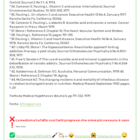
Control Journal 2:No 1:1-4, 1974.
* 34. Cameron E, Pauling L. Vitamin C and cancer. International Journal
Environmental Studies, 10:303-305, 1977.
* 35. Pauling L. On vitamin C and cancer. Executive Health 13:No 4, January 1977.
Rancho Santa Fe, California, 92062.
* 36. Cameron E, Pauling L, Liebovitz B. Ascorbic acid and cancer, a review. Cancer
Research In Press, March 1979.
* 37. Stone I. Reference 3, Chapter 16, The Heart, Vascular System and Strokes.
* 38. Pauling L. Reference 13, pages 191-193.
* 39. Pauling L. Vitamin C and heart disease. Executive Health 14:No 4, January
1978. Rancho Santa Fe, California, 92067.
* 40. Libby PS, Stone I. The Hypoascorbemia-Kwashiorkor approach to drug
addiction therapy: a pilot study. Journal Orthomolecular Psychiatry 6:No 4:300-
308, 1977.
* 41. Free V, Sanders P. The use of ascorbic acid and mineral supplements in the
detoxification of narcotic addicts. Journal Orthomolecular Psychiatry 7:No 4:264-
270, 1978.
* 42. Kalokerinos A, Dettman GC. Australia, Personal Communication, 1978 43.
Stone I. Reference 3, Chapter 18, Aging.
* 44. McCormick WJ. The changing incidenc e and mortality of infectious disease
in relation to changed trends in nutrition. Medical Record September 1947, pages
1-29.
Tratto da Medical Hypotheses Volume 5, pp 711-722, 1979
Fonte:
Alfreogiornale
La medicina ha fatto così tanti progressi che ormai più nessuno è sano
Aldous Huxley
Correzione dell'ATLANTE
>>
Emicrania
Cefalea tensiva