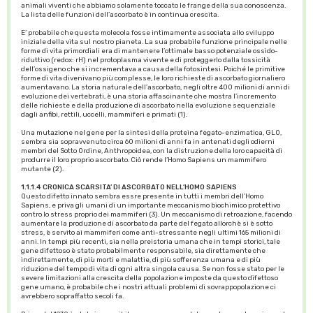
animali viventi che abbiamo solamente toccato le frange della sua conoscenza.
La lista delle funzioni dell’ascorbato è in continua crescita.
E’ probabile che questa molecola fosse intimamente associata allo sviluppo
iniziale della vita sul nostro pianeta. La sua probabile funzione principale nelle
forme di vita primordiali era di mantenere l’ottimale basso potenziale ossido-
riduttivo (redox: rH) nel protoplasma vivente e di proteggerlo dalla tossicità
dell’ossigeno che si incrementava a causa della fotosintesi. Poiché le primitive
forme di vita divenivano più complesse, le loro richieste di ascorbato giornaliero
aumentavano. La storia naturale dell’ascorbato, negli oltre 400 milioni di anni di
evoluzione dei vertebrati, è una storia affascinante che mostra l’incremento
delle richieste e della produzione di ascorbato nella evoluzione sequenziale
dagli anfibi, rettili, uccelli, mammiferi e primati (1).
Una mutazione nel gene per la sintesi della proteina fegato-enzimatica, GLO,
sembra sia sopravvenuto circa 60 milioni di anni fa in antenati degli odierni
membri del Sotto Ordine, Anthropoidea, con la distruzione della loro capacità di
produrre il loro proprio ascorbato. Ciò rende l’Homo Sapiens un mammifero
mutante (2).
1.1.1.4 CRONICA SCARSITA’ DI ASCORBATO NELL’HOMO SAPIENS
Questo difetto innato sembra essre presente in tutti i membri dell’Homo
Sapiens, e priva gli umani di un importante meccanismo biochimico protettivo
contro lo stress proprio dei mammiferi (3). Un meccanismo di retroazione, facendo
aumentare la produzione di ascorbato da parte del fegato allorchè si è sotto
stress, è servito ai mammiferi come anti-stressante negli ultimi 165 milioni di
anni. In tempi più recenti, sia nella preistoria umana che in tempi storici, tale
gene difettoso è stato probabilmente responsabile, sia direttamente che
indirettamente, di più morti e malattie, di più sofferenza umana e di più
riduzione del tempo di vita di ogni altra singola causa. Se non fosse stato per le
severe limitazioni alla crescita della popolazione imposte da questo difettoso
gene umano, è probabile che i nostri attuali problemi di sovrappopolazione ci
avrebbero sopraffatto secoli fa.