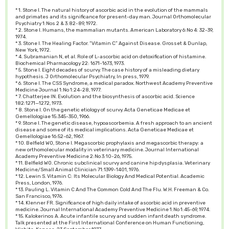
* 1. Stone I. The natural history of ascorbic acid in the evolution of the mammals
and primates and its significance for present-day man. Journal Orthomolecular
Psychiatry 1:Nos 2 & 3:82-89, 1972.
* 2. Stone I. Humans, the mammalian mutants. American Laboratory 6:No 4: 32-39,
1974.
* 3. Stone I. The Healing Factor. “Vitamin C” Against Disease. Grosset & Dunlap,
New York, 1972.
* 4. Subramanian N, et al. Role of L-ascorbic acid on detoxification of histamine.
Biochemical Pharmacology 22: 1671-1673, 1973.
* 5. Stone I. Eight decades of scurvy. The case history of a misleading dietary
hypothesis. J Orthomolecular Psychiatry, In press, 1979.
* 6. Stone I. The CSS Syndrome, a medical paradox. Northwest Academy Preventive
Medicine Journal 1:No 1:24-28, 1977.
* 7. Chatterjee IN. Evolution and the biosynthesis of ascorbic acid. Science
182:1271—1272, 1973.
* 8. Stone I. On the genetic etiology of scurvy. Acta Geneticae Medicae et
Gemellologiae 15:345-350, 1966.
* 9. Stone I. The genetic disease, hypoascorbemia. A fresh approach to an ancient
disease and some of its medical implications. Acta Geneticae Medicae et
Gemellologiae 16:52-62, 1967.
* 10. Belfield WO, Stone I. Megascorbic prophylaxis and megascorbic therapy: a
new orthomolecular modality in veterinary medicine. Journal International
Academy Preventive Medicine 2:No 3:10-26, 1975.
* 11. Belfield WO. Chronic subclinical scurvy and canine hip dysplasia. Veterinary
Medicine/Small Animal Clinician 71:1399-1401, 1976.
* 12. Lewin S. Vitamin C: Its Molecular Biology And Medical Potential. Academic
Press, London, 1976.
* 13. Pauling L. Vitamin C And The Common Cold And The Flu. W.H. Freeman & Co.
San Francisco, 1976.
* 14. Klenner FR. Significance of high daily intake of ascorbic acid in preventive
medicine. Journal International Academy Preventive Medicine 1:No 1:45-69, 1974.
* 15. Kalokerinos A. Acute infantile scurvy and sudden infant death syndrome.
Talk presented at the First International Conference on Human Functioning,