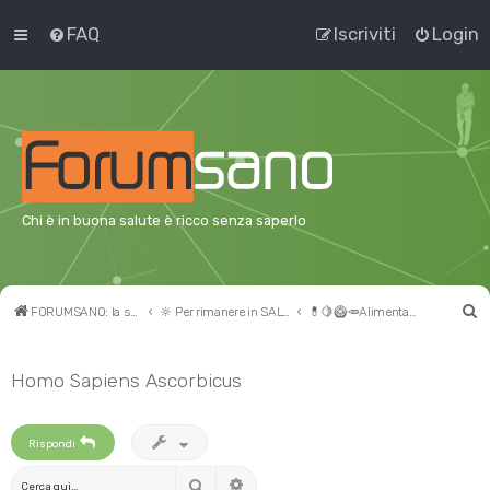
FAQ
Iscriviti
Login
Chi è in buona salute è ricco senza saperlo
C
FORUMSANO: la salute non è l'assenza di malattia
🔆 Per rimanere in SALUTE
💊🍋🥝🥕Alimentazione e supplementi nutrizionali
e
r
Homo Sapiens Ascorbicus
c
a
Rispondi
Cerca
Ricerca avanzata