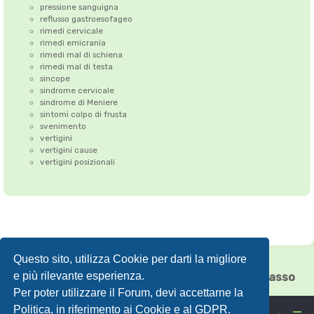
pressione sanguigna
reflusso gastroesofageo
rimedi cervicale
rimedi emicrania
rimedi mal di schiena
rimedi mal di testa
sincope
sindrome cervicale
sindrome di Meniere
sintomi colpo di frusta
svenimento
vertigini
vertigini cause
vertigini posizionali
Questo sito, utilizza Cookie per darti la migliore
Correzione dell'Atlante
•
Emicrania
•
e più rilevante esperienza.
Cefalea tensiva
•
Vertigini
•
Floating Chiasso
Per poter utilizzare il Forum, devi accettarne la
Politica, in riferimento ai Cookie e al GDPR.