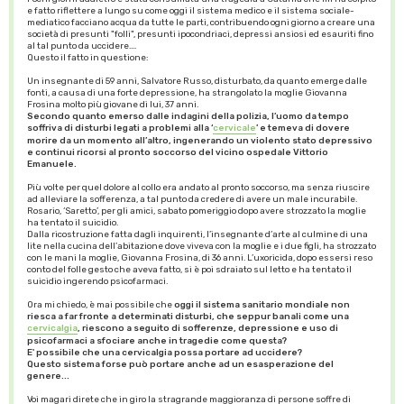
e fatto riflettere a lungo su come oggi il sistema medico e il sistema sociale-
mediatico facciano acqua da tutte le parti, contribuendo ogni giorno a creare una
società di presunti "folli", presunti ipocondriaci, depressi ansiosi ed esauriti fino
al tal punto da uccidere....
Questo il fatto in questione:
Un insegnante di 59 anni, Salvatore Russo, disturbato, da quanto emerge dalle
fonti, a causa di una forte depressione, ha strangolato la moglie Giovanna
Frosina molto più giovane di lui, 37 anni.
Secondo quanto emerso dalle indagini della polizia, l’uomo da tempo
soffriva di disturbi legati a problemi alla ‘
cervicale
’ e temeva di dovere
morire da un momento all’altro, ingenerando un violento stato depressivo
e continui ricorsi al pronto soccorso del vicino ospedale Vittorio
Emanuele.
Più volte per quel dolore al collo era andato al pronto soccorso, ma senza riuscire
ad alleviare la sofferenza, a tal punto da credere di avere un male incurabile.
Rosario, ‘Saretto’, per gli amici, sabato pomeriggio dopo avere strozzato la moglie
ha tentato il suicidio.
Dalla ricostruzione fatta dagli inquirenti, l’insegnante d’arte al culmine di una
lite nella cucina dell’abitazione dove viveva con la moglie e i due figli, ha strozzato
con le mani la moglie, Giovanna Frosina, di 36 anni. L’uxoricida, dopo essersi reso
conto del folle gesto che aveva fatto, si è poi sdraiato sul letto e ha tentato il
suicidio ingerendo psicofarmaci.
Ora mi chiedo, è mai possibile che
oggi il sistema sanitario mondiale non
riesca a far fronte a determinati disturbi, che seppur banali come una
cervicalgia
, riescono a seguito di sofferenze, depressione e uso di
psicofarmaci a sfociare anche in tragedie come questa?
E' possibile che una cervicalgia possa portare ad uccidere?
Questo sistema forse può portare anche ad un esasperazione del
genere...
Voi magari direte che in giro la stragrande maggioranza di persone soffre di