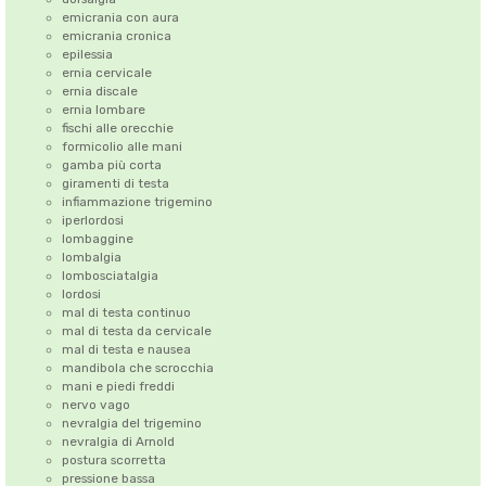
emicrania con aura
emicrania cronica
epilessia
ernia cervicale
ernia discale
ernia lombare
fischi alle orecchie
formicolio alle mani
gamba più corta
giramenti di testa
infiammazione trigemino
iperlordosi
lombaggine
lombalgia
lombosciatalgia
lordosi
mal di testa continuo
mal di testa da cervicale
mal di testa e nausea
mandibola che scrocchia
mani e piedi freddi
nervo vago
nevralgia del trigemino
nevralgia di Arnold
postura scorretta
pressione bassa