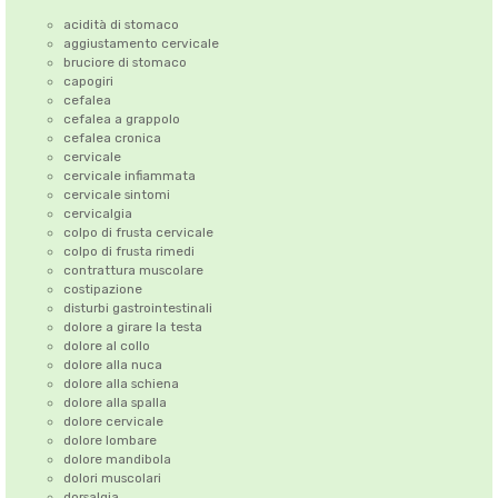
acidità di stomaco
aggiustamento cervicale
bruciore di stomaco
capogiri
cefalea
cefalea a grappolo
cefalea cronica
cervicale
cervicale infiammata
cervicale sintomi
cervicalgia
colpo di frusta cervicale
colpo di frusta rimedi
contrattura muscolare
costipazione
disturbi gastrointestinali
dolore a girare la testa
dolore al collo
dolore alla nuca
dolore alla schiena
dolore alla spalla
dolore cervicale
dolore lombare
dolore mandibola
dolori muscolari
dorsalgia