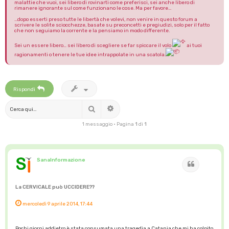
malattie che vuoi, sei libero di rovinarti come preferisci, sei anche libero di
rimanere ignorante sul come funzionano le cose. Ma per favore...
...dopo esserti preso tutte le libertà che volevi, non venire in questo forum a
scrivere le solite sciocchezze, basate su preconcetti e pregiudizi, solo per il fatto
che non seguiamo la corrente e la pensiamo in modo differente.
Sei un essere libero… sei libero di scegliere se far spiccare il volo
ai tuoi
ragionamenti o tenere le tue idee intrappolate in una scatola.
Rispondi
Cerca
Ricerca avanzata
1 messaggio • Pagina
1
di
1
SanaInformazione
Cita
La CERVICALE può UCCIDERE??
mercoledì 9 aprile 2014, 17:44
Pochi giorni addietro è stata consumata una tragedia a Catania che mi ha colpito