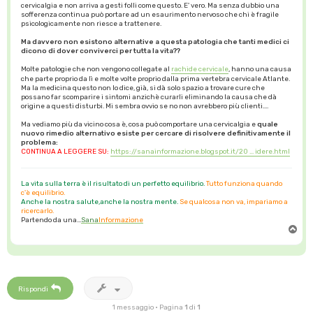
cervicalgia e non arriva a gesti folli come questo. E' vero. Ma senza dubbio una
sofferenza continua può portare ad un esaurimento nervoso che chi è fragile
psicologicamente non riesce a trattenere.
Ma davvero non esistono alternative a questa patologia che tanti medici ci
dicono di dover conviverci per tutta la vita??
Molte patologie che non vengono collegate al
rachide cervicale
, hanno una causa
che parte proprio da lì e molte volte proprio dalla prima vertebra cervicale Atlante.
Ma la medicina questo non lo dice, già, si dà solo spazio a trovare cure che
possano far scomparire i sintomi anzichè curarli eliminando la causa che dà
origine a questi disturbi. Mi sembra ovvio se no non avrebbero più clienti....
Ma vediamo più da vicino cosa è, cosa può comportare una cervicalgia e
quale
nuovo rimedio alternativo esiste per cercare di risolvere definitivamente il
problema:
CONTINUA A LEGGERE SU:
https://sanainformazione.blogspot.it/20 ... idere.html
La vita sulla terra è il risultato di un perfetto equilibrio.
Tutto funziona quando
c'è equilibrio.
Anche la nostra salute,anche la nostra mente.
Se qualcosa non va, impariamo a
ricercarlo.
Partendo da una...
Sana
Informazione
T
o
p
Rispondi
1 messaggio • Pagina
1
di
1