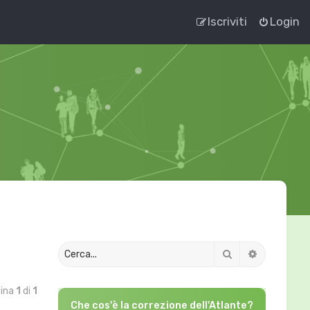
Iscriviti
Login
Cerca
Ricerca av
gina
1
di
1
Che cos'è la correzione dell'Atlante?