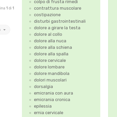
colpo di frusta rimedi
contrattura muscolare
gina
1
di
1
costipazione
disturbi gastrointestinali
dolore a girare la testa
a
dolore al collo
dolore alla nuca
dolore alla schiena
dolore alla spalla
dolore cervicale
dolore lombare
dolore mandibola
dolori muscolari
dorsalgia
emicrania con aura
emicrania cronica
epilessia
ernia cervicale