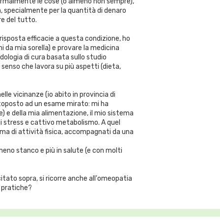
 normalmente le cose (o almeno non sempre),
specialmente per la quantità di denaro
e del tutto.
isposta efficacie a questa condizione, ho
i da mia sorella) e provare la medicina
dologia di cura basata sullo studio
 senso che lavora su più aspetti (dieta,
le vicinanze (io abito in provincia di
ottoposto ad un esame mirato: mi ha
) e della mia alimentazione, il mio sistema
di stress e cattivo metabolismo. A quel
ma di attività fisica, accompagnati da una
eno stanco e più in salute (e con molti
citato sopra, si ricorre anche all'omeopatia
 pratiche?