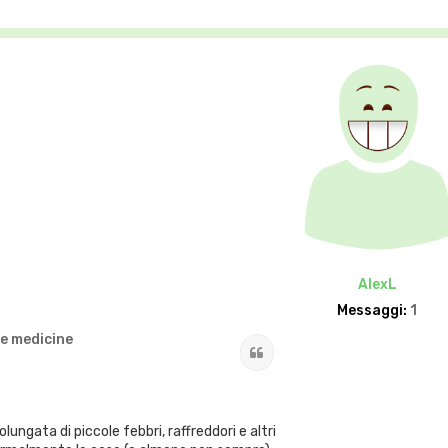
AlexL
Messaggi:
1
 e medicine
Cita
ungata di piccole febbri, raffreddori e altri