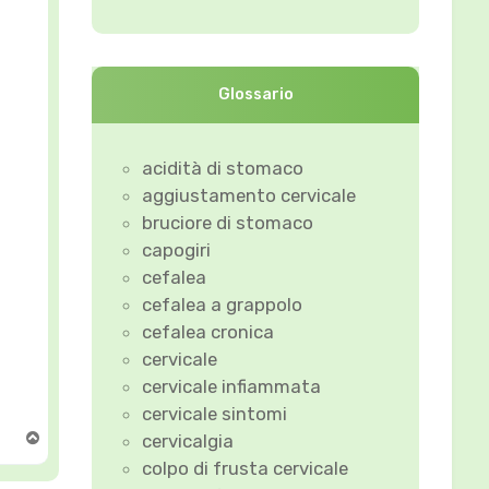
Glossario
acidità di stomaco
aggiustamento cervicale
bruciore di stomaco
capogiri
cefalea
cefalea a grappolo
cefalea cronica
cervicale
cervicale infiammata
cervicale sintomi
T
cervicalgia
o
colpo di frusta cervicale
p