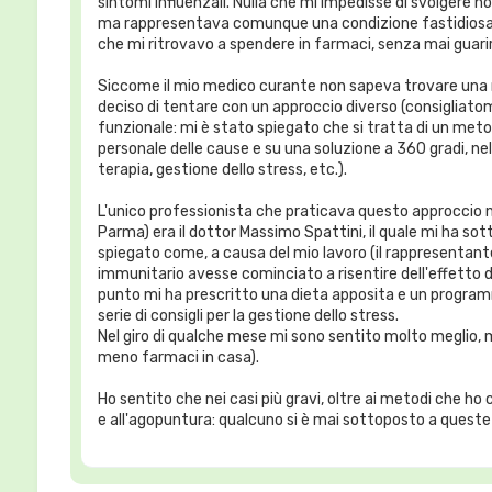
sintomi influenzali. Nulla che mi impedisse di svolgere
ma rappresentava comunque una condizione fastidiosa, 
che mi ritrovavo a spendere in farmaci, senza mai guarir
Siccome il mio medico curante non sapeva trovare una r
deciso di tentare con un approccio diverso (consigliatom
funzionale: mi è stato spiegato che si tratta di un meto
personale delle cause e su una soluzione a 360 gradi, nel
terapia, gestione dello stress, etc.).
L'unico professionista che praticava questo approccio nel
Parma) era il dottor Massimo Spattini, il quale mi ha s
spiegato come, a causa del mio lavoro (il rappresentante
immunitario avesse cominciato a risentire dell'effetto 
punto mi ha prescritto una dieta apposita e un program
serie di consigli per la gestione dello stress.
Nel giro di qualche mese mi sono sentito molto meglio, m
meno farmaci in casa).
Ho sentito che nei casi più gravi, oltre ai metodi che ho 
e all'agopuntura: qualcuno si è mai sottoposto a queste