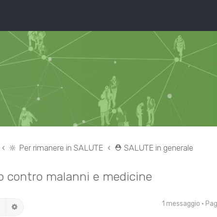
🔆 Per rimanere in SALUTE
⛑ SALUTE in generale
o contro malanni e medicine
1 messaggio • Pa
Cerca
Ricerca avanzata