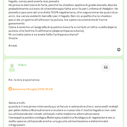
fegato, senza però averla mai provata.
Ho preso la decisione di farla, perchè ho steatosi epatica di grado elevato, dovuta
probabilmente a 6 mesi di chemioterapia fatta anni fa per Linfoma di Hodgkin. Ho
provato a passare ad una dieta 100% vegetariana, che seguo ormai da quasi due
anni, ma senza evidenti benefici per il fegato. Non mi aspetto che la steatosi
passi da un giorno all'altro con la pulizia, ma spero sicuramente di trarne
giovamento.
Come è ovvio ho un'ecografia di qualche mese fa e ne farò un'altra subito dopo la
pulizia, che farò tra 3 settimane (dopo antiparassitaria).
Mi scrivete come e se avete fatto l'antiparassitaria?
Grazie
AnaeL
T
o
p
Salus
Cita
Re: la mia esperienza
domenica 14 luglio 2013, 19:08
Salve a tutti,
questo è il mio primo intervento qui al forum e volevo dire che ci sono molti metodi
per poter detossificare,drenare e aiutare a nuova vita il nostro fegato e non solo
lui,utilizzando dei rimedi utilizzati nelle medicine alternative come
l'omeopatia,omotossicologia,fitoterapia,medicina fisiologica di regolazione ecc.e
molto spesso utilizzando anche una giusta alimentazione e determinate
integrazioni.