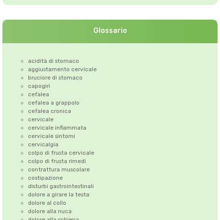
Glossario
acidità di stomaco
aggiustamento cervicale
bruciore di stomaco
capogiri
cefalea
cefalea a grappolo
cefalea cronica
cervicale
cervicale infiammata
cervicale sintomi
cervicalgia
colpo di frusta cervicale
colpo di frusta rimedi
contrattura muscolare
costipazione
disturbi gastrointestinali
dolore a girare la testa
dolore al collo
dolore alla nuca
dolore alla schiena