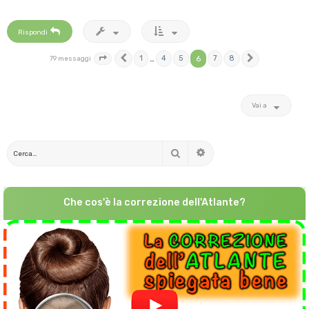
Rispondi
1
…
4
5
6
7
8
79 messaggi
Pagina
Precedente
6
di
8
Prossimo
Vai a
Cerca
Ricerca avanzata
Che cos'è la correzione dell'Atlante?