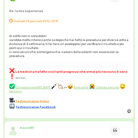
Re: la mia esperienza
martedì 10 gennaio 2012, 23:19
di solito non ci sono dolori
sarebbe molto interessante se dopo che hai fatto la procedura per diverse volte a
distanza di 3 settimane, ti fai fare un ecodoppler per verificare il risultato e poi
posti qui il risultato.
ci sono alcuni che sostengono che i calconi della coleciti non escono con la
procedura.
La medicina ha fatto così tanti progressi che ormai più nessuno è sano
Aldous Huxley
Correzione dell'ATLANTE
>>
Emicrania
Cefalea tensiva
Vertigini
Testimonianze Video
Testimonianze Facebook
T
o
p
mauro80
Cita