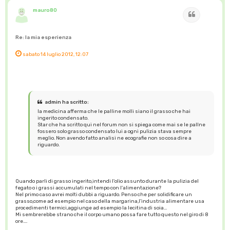
mauro80
Cita
Re: la mia esperienza
sabato 14 luglio 2012, 12:07
admin ha scritto:
la medicina afferma che le palline molli siano il grasso che hai
ingerito condensato.
Star che ha scritto qui nel forum non si spiega come mai se le pallne
fossero solo grasso condensato lui a ogni pulizia stava sempre
meglio. Non avendo fatto analisi ne ecografie non so cosa dire a
riguardo.
Quando parli di grasso ingerito,intendi l'olio assunto durante la pulizia del
fegato o i grassi accumulati nel tempo con l'alimentazione?
Nel primo caso avrei molti dubbi a riguardo. Penso che per solidificare un
grasso,come ad esempio nel caso della margarina,l'industria alimentare usa
procedimenti termici,aggiunge ad esempio la lecitina di soia...
Mi sembrerebbe strano che il corpo umano possa fare tutto questo nel giro di 8
ore....