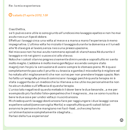
Re: la mia esperienza
sabato 21 aprile 2012, 1:59
Ciao Elettra,
se ti può essere utile io sono giunto all'undicesimo lavaggio epatico e non ho mai
avuto nessun tipo di dolore.
Effettuo i lavaggi circa una volta al mese e a mano a mano l'esperienza è meno
impegnativa. L'ultima volta ho iniziato il lavaggio durante la domenica e il lunedì
alle 16 stavo già al lavoro,senza nessuna preoccupazione,
Nel mio caso non ho mai avuto nemmeno episodi di stanchezza.Nè durante il
lavaggio e nè nei giorni successivi allo stesso.
Noto che i calcoli stanno progressivamente diminuendo e soprattutto mi sento
molto meglio. L'addome è molto meno gonfio(pur essendo sempre stato
magro),non ho più la sensazione di avere sempre lo stomaco pieno. Mi è quasi
completamente passato il prurito su braccia e gambe,il mio coloritp è migliore ed
ho notato altri miglioramenti che non scrivo per non prendere troppo spazio. Non
ho fatto un'ecografia prima di cominciare i lavaggi perchè questa terapia mi è
stata suggerita da un medico che la riteneva a me utile ma personalmente non
ho alcun dubbio sull'efficacia di questa terapia.
L'unico lato negativo di questo metodo è il dover bere le due bevande....a me per
esempio dà più fastidio l'olio+pompelmo che il magnesio....ma se sono riuscito a
bere le due cose per undici volte,ci riuscirò ancora.
Mi chiedo quanti lavaggi dovrò ancora fare per raggiungere i due lavaggi senza
espellere calcoli(come consiglia Moritz) e soprattutto quanti calcoli biliari
avranno le persone che mangiano nei fast-food....o che cmq fanno
un'alimentazione completamente sbagliata....
Parlaci della tua esperienza!
T
o
p