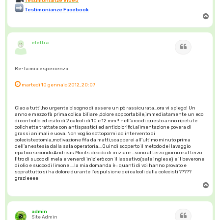
Testimonianze Video
Testimonianze Facebook
T
o
p
elettra
Cita
Re: la mia esperienza
martedì 10 gennaio 2012, 20:07
Ciao a tutti,ho urgente bisogno di essere un pò rassicurata...ora vi spiego! Un
anno e mezzo fà prima colica biliare ,dolore sopportabile,immediatamente un eco
di controllo ed esito di 2 calcoli di 10 e 12 mm!! nell'arco di questo anno ripetute
colichette trattate con antispastici ed antidolorifici,alimentazione povera di
grassi animali e uova. Non voglio sottopormi ad intervento di
colecistectomia,motivazione fifa da matti,scapperei all'ultimo minuto prima
dell'anestesia dalla sala operatoria....Quindi scoperto il metodo del lavaggio
epatico secondo Andreas Morits decido di iniziare ...sono al terzo giorno e al terzo
litro di succo di mela e venerdi inizierò con il lassativo(sale inglese) e il beverone
di olio e succo di limone ....la mia domanda è : quanti di voi hanno provato e
soprattutto si ha dolore durante l'espulsione dei calcoli dalla colecisti ?????
grazieeee
T
o
p
admin
Cita
Site Admin