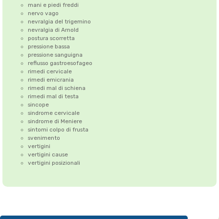
mani e piedi freddi
nervo vago
nevralgia del trigemino
nevralgia di Arnold
postura scorretta
pressione bassa
pressione sanguigna
reflusso gastroesofageo
rimedi cervicale
rimedi emicrania
rimedi mal di schiena
rimedi mal di testa
sincope
sindrome cervicale
sindrome di Meniere
sintomi colpo di frusta
svenimento
vertigini
vertigini cause
vertigini posizionali