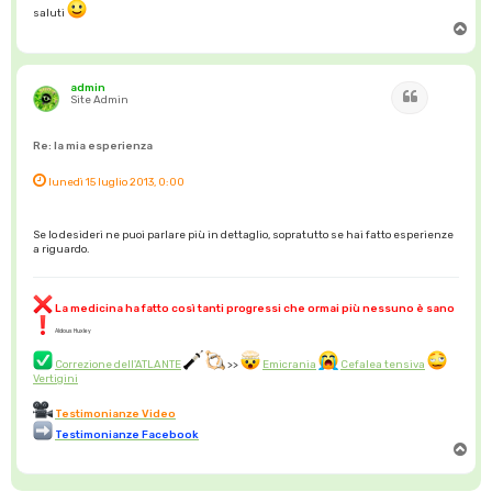
saluti
T
o
p
admin
Cita
Site Admin
Re: la mia esperienza
lunedì 15 luglio 2013, 0:00
Se lo desideri ne puoi parlare più in dettaglio, sopratutto se hai fatto esperienze
a riguardo.
La medicina ha fatto così tanti progressi che ormai più nessuno è sano
Aldous Huxley
Correzione dell'ATLANTE
>>
Emicrania
Cefalea tensiva
Vertigini
Testimonianze Video
Testimonianze Facebook
T
o
p