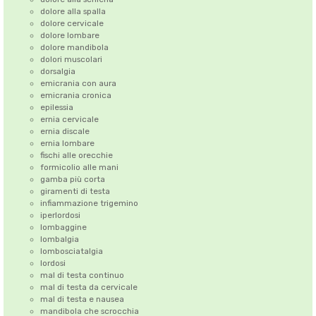
dolore alla spalla
dolore cervicale
dolore lombare
dolore mandibola
dolori muscolari
dorsalgia
emicrania con aura
emicrania cronica
epilessia
ernia cervicale
ernia discale
ernia lombare
fischi alle orecchie
formicolio alle mani
gamba più corta
giramenti di testa
infiammazione trigemino
iperlordosi
lombaggine
lombalgia
lombosciatalgia
lordosi
mal di testa continuo
mal di testa da cervicale
mal di testa e nausea
mandibola che scrocchia