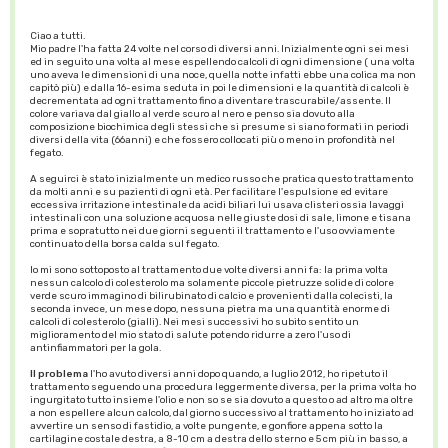
Ciao a tutti.
Mio padre l'ha fatta 24 volte nel corso di diversi anni. Inizialmente ogni sei mesi
ed in seguito una volta al mese espellendo calcoli di ogni dimensione ( una volta
uno aveva le dimensioni di una noce, quella notte infatti ebbe una colica ma non
capitò più) e dalla 16-esima seduta in poi le dimensioni e la quantità di calcoli è
decrementata ad ogni trattamento fino a diventare trascurabile/assente. Il
colore variava dal giallo al verde scuro al nero e penso sia dovuto alla
composizione biochimica degli stessi che si presume si siano formati in periodi
diversi della vita (66anni) e che fossero collocati più o meno in profondità nel
fegato.
A seguirci è stato inizialmente un medico russo che pratica questo trattamento
da molti anni e su pazienti di ogni età. Per facilitare l'espulsione ed evitare
eccessiva irritazione intestinale da acidi biliari lui usava clisteri ossia lavaggi
intestinali con una soluzione acquosa nelle giuste dosi di sale, limone e tisana
prima e sopratutto nei due giorni seguenti il trattamento e l'uso ovviamente
continuato della borsa calda sul fegato.
Io mi sono sottoposto al trattamento due volte diversi anni fa: la prima volta
nessun calcolo di colesterolo ma solamente piccole pietruzze solide di colore
verde scuro immagino di bilirubinato di calcio e provenienti dalla colecisti, la
seconda invece, un mese dopo, nessuna pietra ma una quantità enorme di
calcoli di colesterolo (gialli). Nei mesi successivi ho subito sentito un
miglioramento del mio stato di salute potendo ridurre a zero l'uso di
antinfiammatori per la gola.
Il problema
l'ho avuto diversi anni dopo quando, a luglio 2012, ho ripetuto il
trattamento seguendo una procedura leggermente diversa, per la prima volta ho
ingurgitato tutto insieme l'olio e non so se sia dovuto a questo o ad altro ma oltre
a non espellere alcun calcolo, dal giorno successivo al trattamento ho iniziato ad
avvertire un senso di fastidio, a volte pungente, e gonfiore appena sotto la
cartilagine costale destra, a 8-10 cm a destra dello sterno e 5 cm più in basso, a