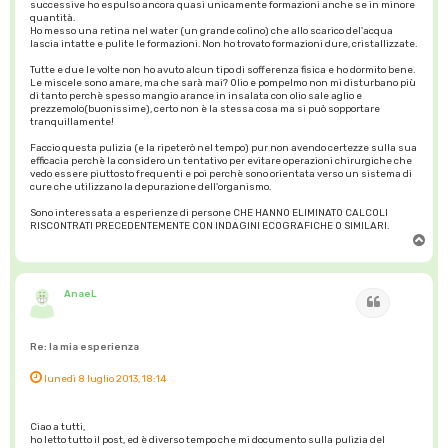
successive ho espulso ancora quasi unicamente formazioni anche se in minore
quantità.
Ho messo una retina nel water (un grande colino) che allo scarico del'acqua
lascia intatte e pulite le formazioni. Non ho trovato formazioni dure, cristallizzate.
Tutte e due le volte non ho avuto alcun tipo di sofferenza fisica e ho dormito bene.
Le miscele sono amare, ma che sarà mai? Olio e pompelmo non mi disturbano più
di tanto perchè spesso mangio arance in insalata con olio sale aglio e
prezzemolo(buonissime), certo non è la stessa cosa ma si può sopportare
tranquillamente!
Faccio questa pulizia (e la ripeterò nel tempo) pur non avendo certezze sulla sua
efficacia perchè la considero un tentativo per evitare operazioni chirurgiche che
vedo essere piuttosto frequenti e poi perchè sono orientata verso un sistema di
cure che utilizzano la depurazione dell'organismo.
Sono interessata a esperienze di persone CHE HANNO ELIMINATO CALCOLI
RISCONTRATI PRECEDENTEMENTE CON INDAGINI ECOGRAFICHE O SIMILARI.
T
o
p
AnaeL
Cita
Re: la mia esperienza
lunedì 8 luglio 2013, 18:14
Ciao a tutti,
ho letto tutto il post, ed è diverso tempo che mi documento sulla pulizia del