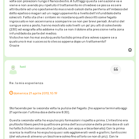
volte con proiezioni lungo il fianco destro. A tutt'oggi questa sensazione va e
viene e non avendo piu ripetuto il trattamento mi chiedevo se possa essere
attribuibile ad uno spostamento massivo di calcoli dalla periferia all'imbocco del
dotto epatico o magari ad un raggruppamento a livello dell'infundibolo della
colecisti. Fatto sta che i sintomi mi ricordano quelli descritti come fegato
ingrossato e non accennano a scomparire se non per brevi periodi. Analisi del
sangue sono a posto, hanno mostrato solo livelli un po' piu alti di colesterolo
(230) ed ecografia alto addome nulla se non il dolore alla pressione nella zona
infundibolo da parte del medico.
Visto che non ho mai avuto questo fastidio prima d'ora volevo sapere se a
qualcuno è mai successo lo stesso appena dopo un trattamento?
Grazie
T
o
p
luci
Cita
Re: la mia esperienza
domenica 21 aprile 2013, 10:19
Sto facendo per la seconda volta la pulizia del fegato. (ho appena terminato oggi
21 aprile con l'ultima dose delle ore 8.30).
Questa seconda volta ho espulso più formazioni rispetto a prima. L'intestino era
piuttosto libero perchè quattro ore prima dell'assunzione della prima dose di sali
ho fatto 3 clisteri consecutivi (a caduta, con acqua e bicarbonato) Con la prima
scarica la mattina ho espulso quasi solo agglomerati verdi e giallini, tantissimi
(del volume di almeno un bicchiere colmo fino all'orlo se non di più). Con le