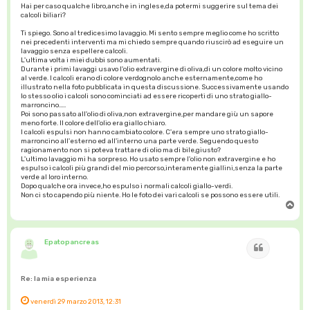
Hai per caso qualche libro,anche in inglese,da potermi suggerire sul tema dei
calcoli biliari?
Ti spiego. Sono al tredicesimo lavaggio. Mi sento sempre meglio come ho scritto
nei precedenti interventi ma mi chiedo sempre quando riuscirò ad eseguire un
lavaggio senza espellere calcoli.
L'ultima volta i miei dubbi sono aumentati.
Durante i primi lavaggi usavo l'olio extravergine di oliva,di un colore molto vicino
al verde. I calcoli erano di colore verdognolo anche esternamente,come ho
illustrato nella foto pubblicata in questa discussione. Successivamente usando
lo stesso olio i calcoli sono cominciati ad essere ricoperti di uno strato giallo-
marroncino.....
Poi sono passato all'olio di oliva,non extravergine,per mandare giù un sapore
meno forte. Il colore dell'olio era giallo chiaro.
I calcoli espulsi non hanno cambiato colore. C'era sempre uno strato giallo-
marroncino all'esterno ed all'interno una parte verde. Seguendo questo
ragionamento non si poteva trattare di olio ma di bile,giusto?
L'ultimo lavaggio mi ha sorpreso. Ho usato sempre l'olio non extravergine e ho
espulso i calcoli più grandi del mio percorso,interamente giallini,senza la parte
verde al loro interno.
Dopo qualche ora invece,ho espulso i normali calcoli giallo-verdi.
Non ci sto capendo più niente. Ho le foto dei vari calcoli se possono essere utili.
T
o
p
Epatopancreas
Cita
Re: la mia esperienza
venerdì 29 marzo 2013, 12:31