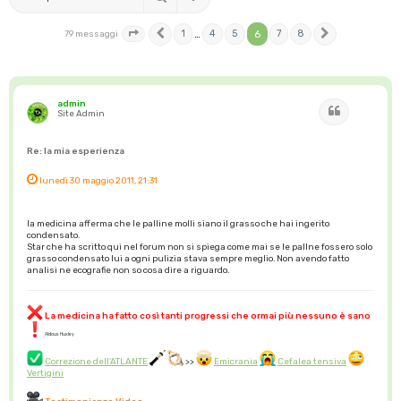
1
…
4
5
6
7
8
79 messaggi
Pagina
Precedente
6
di
8
Prossimo
admin
Cita
Site Admin
Re: la mia esperienza
lunedì 30 maggio 2011, 21:31
la medicina afferma che le palline molli siano il grasso che hai ingerito
condensato.
Star che ha scritto qui nel forum non si spiega come mai se le pallne fossero solo
grasso condensato lui a ogni pulizia stava sempre meglio. Non avendo fatto
analisi ne ecografie non so cosa dire a riguardo.
La medicina ha fatto così tanti progressi che ormai più nessuno è sano
Aldous Huxley
Correzione dell'ATLANTE
>>
Emicrania
Cefalea tensiva
Vertigini