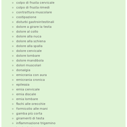
colpo di frusta cervicale
colpo di frusta rimedi
contrattura muscolare
costipazione
disturbi gastrointestinali
dolore a girare la testa
dolore al collo
dolore alla nuca
dolore alla schiena
dolore alla spalla
dolore cervicale
dolore lombare
dolore mandibola
dolori muscolari
dorsalgia
emicrania con aura
emicrania cronica
epilessia
ernia cervicale
ernia discale
ernia lombare
fischi alle orecchie
formicolio alle mani
gamba più corta
giramenti di testa
infiammazione trigemino