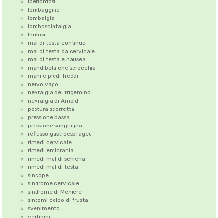
iperlordosi
lombaggine
lombalgia
lombosciatalgia
lordosi
mal di testa continuo
mal di testa da cervicale
mal di testa e nausea
mandibola che scrocchia
mani e piedi freddi
nervo vago
nevralgia del trigemino
nevralgia di Arnold
postura scorretta
pressione bassa
pressione sanguigna
reflusso gastroesofageo
rimedi cervicale
rimedi emicrania
rimedi mal di schiena
rimedi mal di testa
sincope
sindrome cervicale
sindrome di Meniere
sintomi colpo di frusta
svenimento
vertigini