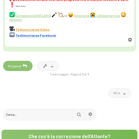
Aldous Huxley
Correzione dell'ATLANTE
>>
Emicrania
Cefalea tensiva
Vertigini
Testimonianze Video
Testimonianze Facebook
T
o
p
Rispondi
1 messaggio • Pagina
1
di
1
Vai a
Cerca
Ricerca avanzata
Che cos'è la correzione dell'Atlante?