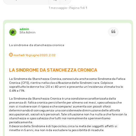
1 messaggio • Pagina
1
di
1
admin
Cita
Site Admin
La sindrome da stanchezza cronica
martedì 16 giugno 2020, 2:02
LA SINDROME DA STANCHEZZA CRONICA
La Sindrome da Stanchezza Cronica, conosciuta anche come Sindrome da Fatica
Cronica (CFS), rientra nella classificazione delle Sindromi rare. Colpisce
soprattutto le donne tra i 20 e i 40 anni e presenta un'incidenza stimata tra lo
0.4% e l'1%.
La Sindrome da Stanchezza Cronica è una condizione caratterizzata dalla
presenza di: fatica cronica persistente per almeno sei mesi, spossatezza che
non si risolvere con il riposo e che compare/ aumenta con piccoli sforzi
determinando di conseguenza una considerevole diminuzione delle attività
occupazionali, sociali e/o personali. Tale situazione non ha nulla a che fare con la
stanchezza e spossatezza che tutti noi normalmente sperimentiamo
periodicamente.
Il decorso della Sindrome è di tipo ciclico, circa la metà dei soggetti affetti si
rimette in 5 anni, ma non è da escludere la possibilità di ricadute.