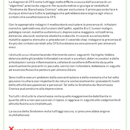
La diagnosi di CFS resta tutt'oggi molto difficile a causa dell'assenza di un
"algoritmo" preciso da seguire. Per questo motivo si giunge al verdetto di
"Sindrome da Stanchezza Cronica" solo per esclusione. Il primo passo da fare è
dunque eliminare tutte le patologie che potrebbero dare origine agli stessi
sintomi che caratterizzano la CFS.
Con le appropriate indagini il medico dovrà escludere la presenza di: infezioni
croniche, ipotiroidismo, disfunzioni dell'ipofisi, epatite B o C, tumori maligni,
patologie renali, malattie autoimmuni, depressione maggiore, schizofrenia,
demenza, abuso di sostanze alcoliche e obesità. In caso di assenza delle
malattie appena elencate si procede con il secondo step: indagare la presenza di
4 o più dei sintomi correlati alla CFS che devono essere presenti per almeno 6
mesi.
I disturbi a cui stiamo facendo riferimento sono i seguenti: faringite, febbre,
dolenzia delle ghiandole linfonodali cervicali e ascellari, dolori muscolari e delle
articolazioni senza infiammazione, cefalee di carattere differente da quelle
eventualmente presenti in passato, sonno non ristoratore, debolezza in seguito
ad esercizio fisico che perdura per almeno 24 ore.
Sono inoltre comuni problemi della concentrazione e della memoria che tal volta
possono risultare così importanti da ridurre sostanzialmente i precedenti livelli
delle attività occupazionali e personali. Tal volta la Sindrome da Stanchezza
Cronica può condurre alla depressione.
Tra tutti i disturbi la stanchezza resta quello maggiormente debilitante in
quanto, oltre a non passare con il riposo, si aggrava in seguito allo svolgimento di
attività fisiche e/o intellettuali.
La causa della Sindrome resta tutt'oggi oscura, si presume abbia origine
multifattoriale.
La medicina ha fatto così tanti progressi che ormai più nessuno è sano