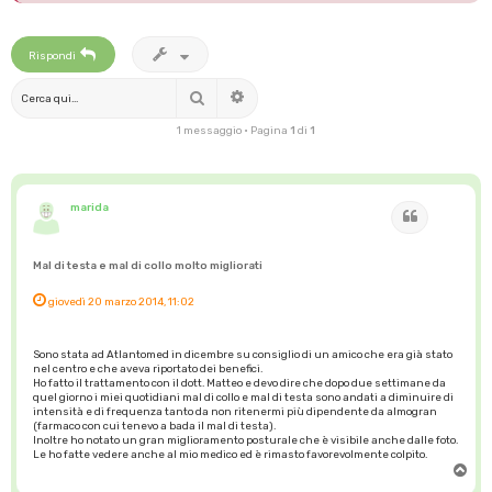
Rispondi
Cerca
Ricerca avanzata
1 messaggio • Pagina
1
di
1
marida
Cita
Mal di testa e mal di collo molto migliorati
giovedì 20 marzo 2014, 11:02
Sono stata ad Atlantomed in dicembre su consiglio di un amico che era già stato
nel centro e che aveva riportato dei benefici.
Ho fatto il trattamento con il dott. Matteo e devo dire che dopo due settimane da
quel giorno i miei quotidiani mal di collo e mal di testa sono andati a diminuire di
intensità e di frequenza tanto da non ritenermi più dipendente da almogran
(farmaco con cui tenevo a bada il mal di testa).
Inoltre ho notato un gran miglioramento posturale che è visibile anche dalle foto.
Le ho fatte vedere anche al mio medico ed è rimasto favorevolmente colpito.
T
o
p