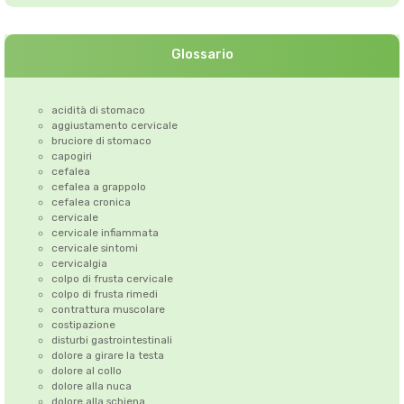
Glossario
acidità di stomaco
aggiustamento cervicale
bruciore di stomaco
capogiri
cefalea
cefalea a grappolo
cefalea cronica
cervicale
cervicale infiammata
cervicale sintomi
cervicalgia
colpo di frusta cervicale
colpo di frusta rimedi
contrattura muscolare
costipazione
disturbi gastrointestinali
dolore a girare la testa
dolore al collo
dolore alla nuca
dolore alla schiena