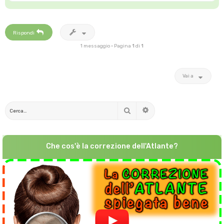
Rispondi
1 messaggio • Pagina
1
di
1
Vai a
Cerca
Ricerca avanzata
Che cos'è la correzione dell'Atlante?