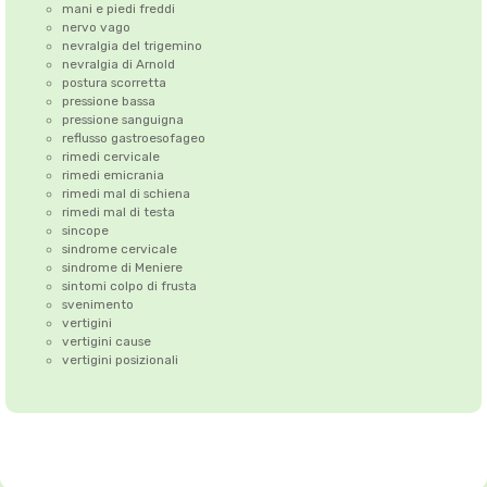
mani e piedi freddi
nervo vago
nevralgia del trigemino
nevralgia di Arnold
postura scorretta
pressione bassa
pressione sanguigna
reflusso gastroesofageo
rimedi cervicale
rimedi emicrania
rimedi mal di schiena
rimedi mal di testa
sincope
sindrome cervicale
sindrome di Meniere
sintomi colpo di frusta
svenimento
vertigini
vertigini cause
vertigini posizionali