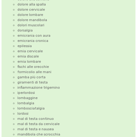
dolore alla spalla
dolore cervicale
dolore lombare
dolore mandibola
dolori muscolari
dorsalgia
emicrania con aura
emicrania cronica
epilessia
ernia cervicale
ernia discale
ernia lombare
fischi alle orecchie
formicolio alle mani
gamba più corta
giramenti di testa
infiammazione trigemino
iperlordosi
lombaggine
lombalgia
lombosciatalgia
lordosi
mal di testa continuo
mal di testa da cervicale
mal di testa e nausea
mandibola che scrocchia