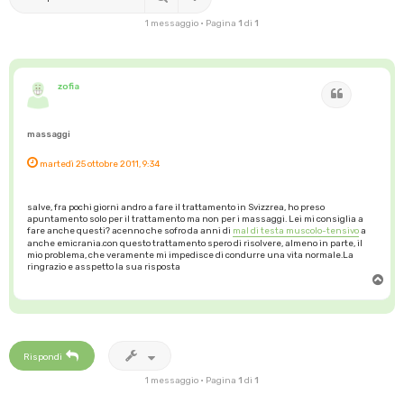
1 messaggio • Pagina
1
di
1
zofia
Cita
massaggi
martedì 25 ottobre 2011, 9:34
salve, fra pochi giorni andro a fare il trattamento in Svizzrea, ho preso
apuntamento solo per il trattamento ma non per i massaggi. Lei mi consiglia a
fare anche questi? acenno che sofro da anni di
mal di testa muscolo-tensivo
a
anche emicrania.con questo trattamento spero di risolvere, almeno in parte, il
mio problema, che veramente mi impedisce di condurre una vita normale.La
ringrazio e asspetto la sua risposta
T
o
p
Rispondi
1 messaggio • Pagina
1
di
1