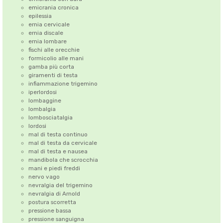
emicrania cronica
epilessia
ernia cervicale
ernia discale
ernia lombare
fischi alle orecchie
formicolio alle mani
gamba più corta
giramenti di testa
infiammazione trigemino
iperlordosi
lombaggine
lombalgia
lombosciatalgia
lordosi
mal di testa continuo
mal di testa da cervicale
mal di testa e nausea
mandibola che scrocchia
mani e piedi freddi
nervo vago
nevralgia del trigemino
nevralgia di Arnold
postura scorretta
pressione bassa
pressione sanguigna