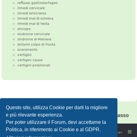
reflusso gastroesofageo
rimedi cervicale
rimedi emicrania
rimedi mal di schiena
rimedi mal di testa
sincope
sindrome cervicale
sindrome di Meniere
sintomi colpo di frusta
svenimento
vertigini
vertigini cause
vertigini posizionali
Questo sito, utilizza Cookie per darti la migliore
Correzione dell'Atlante
•
Emicrania
•
e più rilevante esperienza.
Cefalea tensiva
•
Vertigini
•
Floating Chiasso
Per poter utilizzare il Forum, devi accettarne la
Politica, in riferimento ai Cookie e al GDPR.
FORUMSANO: la salute non è l'assenza di malattia
Contattaci