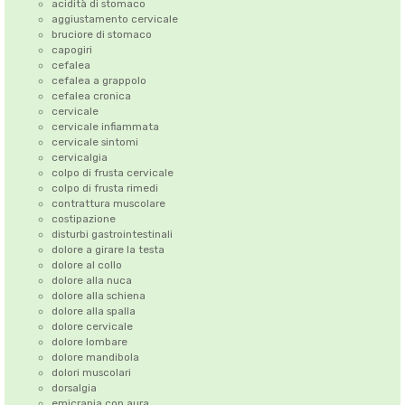
acidità di stomaco
aggiustamento cervicale
bruciore di stomaco
capogiri
cefalea
cefalea a grappolo
cefalea cronica
cervicale
cervicale infiammata
cervicale sintomi
cervicalgia
colpo di frusta cervicale
colpo di frusta rimedi
contrattura muscolare
costipazione
disturbi gastrointestinali
dolore a girare la testa
dolore al collo
dolore alla nuca
dolore alla schiena
dolore alla spalla
dolore cervicale
dolore lombare
dolore mandibola
dolori muscolari
dorsalgia
emicrania con aura