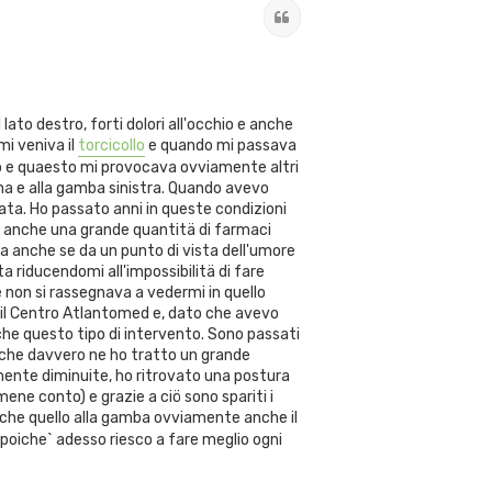
Cita
lato destro, forti dolori all'occhio e anche
mi veniva il
torcicollo
e quando mi passava
lo e quaesto mi provocava ovviamente altri
iena e alla gamba sinistra. Quando avevo
iata. Ho passato anni in queste condizioni
o anche una grande quantitä di farmaci
a anche se da un punto di vista dell'umore
 riducendomi all'impossibilitä di fare
e non si rassegnava a vedermi in quello
 il Centro Atlantomed e, dato che avevo
e questo tipo di intervento. Sono passati
 che davvero ne ho tratto un grande
mente diminuite, ho ritrovato una postura
ene conto) e grazie a ciö sono spariti i
he quello alla gamba ovviamente anche il
poiche` adesso riesco a fare meglio ogni