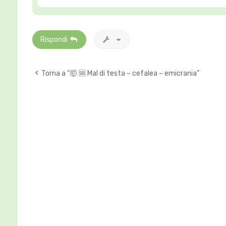
Rispondi
Torna a “🤯 🆘 Mal di testa – cefalea – emicrania”