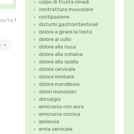
colpo di frusta rimedi
o
p
contrattura muscolare
costipazione
gina
1
di
1
disturbi gastrointestinali
dolore a girare la testa
dolore al collo
a
dolore alla nuca
dolore alla schiena
dolore alla spalla
dolore cervicale
dolore lombare
dolore mandibola
dolori muscolari
dorsalgia
emicrania con aura
emicrania cronica
epilessia
ernia cervicale