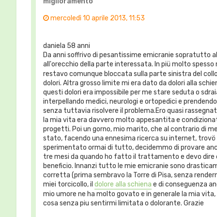
miglioramento
mercoledì 10 aprile 2013, 11:53
daniela 58 anni
Da anni soffrivo di pesantissime emicranie sopratutto al 
all'orecchio della parte interessata. In piü molto spesso 
restavo comunque bloccata sulla parte sinistra del col
dolori. Altra grosso limite mi era dato da dolori alla sch
questi dolori era impossibile per me stare seduta o sdra
interpellando medici, neurologi e ortopedici e prendend
senza tuttavia risolvere il problema.Ero quasi rassegnat
la mia vita era davvero molto appesantita e condizionata
progetti. Poi un gorno, mio marito, che al contrario di m
stato, facendo una ennesima ricerca su internet, trovö
sperimentato ormai di tutto, decidemmo di provare anch
tre mesi da quando ho fatto il trattamento e devo dire
beneficio. Innanzi tutto le mie emicranie sono drastica
corretta (prima sembravo la Torre di Pisa, senza renderm
miei torcicollo, il
dolore alla schiena
e di conseguenza anc
mio umore ne ha molto govato e in generale la mia vita, 
cosa senza piu sentirmi limitata o dolorante. Grazie