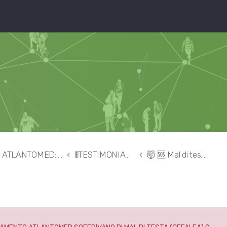
ATLANTOMED: la mia esperienza con la correzione della vertebra Atlante
🚦TESTIMONIANZE 👉🏻 correzione dell'Atlante
🤯 🆘 Mal di testa – cefalea – emicrania