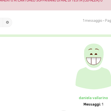
AMENTO ATLANTOMED SOFFRIVANO DI MAL DI TESTA (CEFALEA) O
1 messaggio • Pa
Cerca
Ricerca avanzata
daniela vallarino
Messaggi:
1