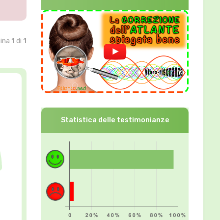
gina
1
di
1
Statistica delle testimonianze