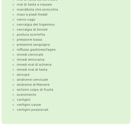
mal di testa e nausea
mandibola che scrocchia
mani e piedi freddi
nervo vago
nevralgia del trigemino
nevralgia di Arnold
postura scorretta
pressione bassa
pressione sanguigna
reflusso gastroesofageo
rimedi cervicale
rimedi emicrania
rimedi mal di schiena
rimedi mal di testa
sincope
sindrome cervicale
sindrome di Meniere
sintomi colpo di frusta
svenimento
vertigini
vertigini cause
vertigini posizionali