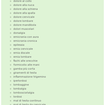
dolore al collo
dolore alla nuca
dolore alla schiena
dolore alla spalla
dolore cervicale
dolore lombare
dolore mandibola
dolori muscolari
dorsalgia
emicrania con aura
emicrania cronica
epilessia
ernia cervicale
ernia discale
ernia lombare
fischi alle orecchie
formicolio alle mani
gamba più corta
giramenti di testa
infiammazione trigemino
iperlordosi
lombaggine
lombalgia
lombosciatalgia
lordosi
mal di testa continuo
mal di testa da cervicale