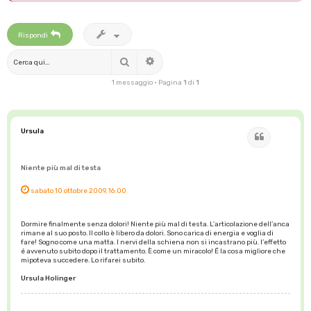
Rispondi
Cerca
Ricerca avanzata
1 messaggio • Pagina
1
di
1
Ursula
Cita
Niente più mal di testa
sabato 10 ottobre 2009, 16:00
Dormire finalmente senza dolori! Niente più mal di testa. L’articolazione dell’anca
rimane al suo posto. Il collo è libero da dolori. Sono carica di energia e voglia di
fare! Sogno come una matta. I nervi della schiena non si incastrano più. I’effetto
é avvenuto subito dopo il trattamento. È come un miracolo! É la cosa migliore che
mipoteva succedere. Lo rifarei subito.
Ursula Holinger