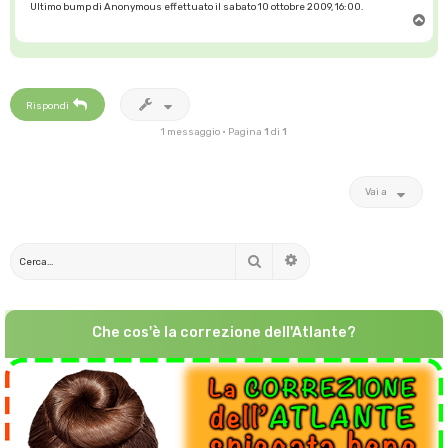
Ultimo bump di Anonymous effettuato il sabato 10 ottobre 2009, 16:00.
T
o
p
Rispondi
1 messaggio • Pagina
1
di
1
Vai a
Cerca
Ricerca avanzata
Che cos'è la correzione dell'Atlante?