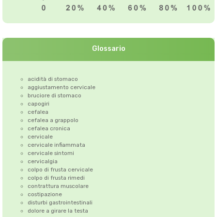
Glossario
acidità di stomaco
aggiustamento cervicale
bruciore di stomaco
capogiri
cefalea
cefalea a grappolo
cefalea cronica
cervicale
cervicale infiammata
cervicale sintomi
cervicalgia
colpo di frusta cervicale
colpo di frusta rimedi
contrattura muscolare
costipazione
disturbi gastrointestinali
dolore a girare la testa