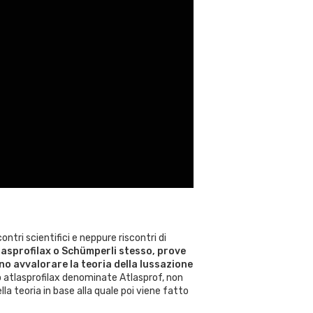
contri scientifici e neppure riscontri di
lasprofilax o Schümperli stesso, prove
no avvalorare la teoria della lussazione
o atlasprofilax denominate Atlasprof, non
a teoria in base alla quale poi viene fatto