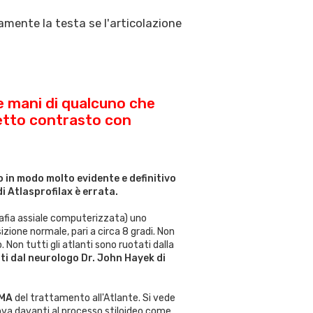
ente la testa se l'articolazione
lle mani di qualcuno che
netto contrasto con
 in modo molto evidente e definitivo
i Atlasprofilax è errata.
afia assiale computerizzata) uno
ione normale, pari a circa 8 gradi. Non
Non tutti gli atlanti sono ruotati dalla
i dal neurologo Dr. John Hayek di
MA
del trattamento all'Atlante. Si vede
ova davanti al processo stiloideo come