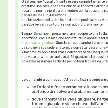
Già il termine "lussato" risulta essere completamente in
presume una totale separazione delle faccette articolari
cosa che non ha niente a che vedere con la posizione rea
parlare di una sub-lussazione.
Una lussazione dell'atlante, cosi come postulata da Atla
darebbe ben altri disturbi se non addirittura la morte.
Il signor Schümperli presume di aver scoperto che l'atla
eccezione, cosi lussato che addirittura un apofisi lateral
Processus styloideus
. Questo sarebbe anche il presunto
da solo nella sua sede anatomica corretta (vedi anche vid
Atlasprofilax non è mai stata corroborata da una qualun
mai visto un atlante ruotato di 45 gradi, infatti quest
dovrebbe assumere l'atlante per potersi trovare da un la
Le domande a cui nessun Atlasprof sa rispondere 
se l'atlante fosse veramente lussato c
pretende di risolvere il problema con u
dove transitano la vena giugulare, l'arteri
forame giugulare viene chiuso dall'apofisi