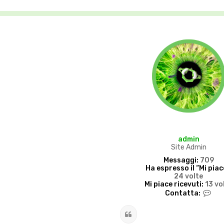
admin
Site Admin
Messaggi:
709
Ha espresso il “Mi piac
24 volte
Mi piace ricevuti:
13 vo
C
Contatta:
o
n
Cita
t
a