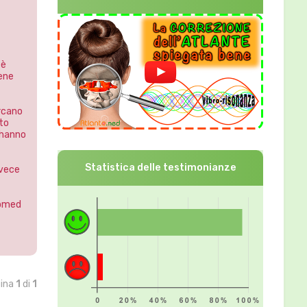
 è
ene
ercano
to
 hanno
Statistica delle testimonianze
nvece
tomed
gina
1
di
1