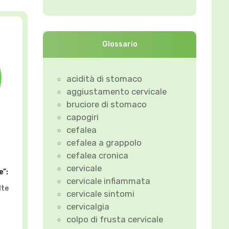
Glossario
acidità di stomaco
aggiustamento cervicale
bruciore di stomaco
capogiri
cefalea
cefalea a grappolo
cefalea cronica
cervicale
e”:
cervicale infiammata
lte
cervicale sintomi
cervicalgia
colpo di frusta cervicale