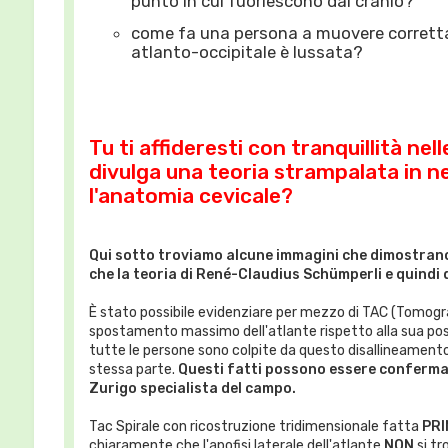
punto in cui fuoriescono dal cranio?
come fa una persona a muovere correttam
atlanto-occipitale è lussata?
Tu ti affideresti con tranquillità ne
divulga una teoria strampalata in 
l'anatomia cevicale?
Qui sotto troviamo alcune immagini che dimostrano
che la teoria di René-Claudius Schümperli e quindi d
È stato possibile evidenziare per mezzo di TAC (Tomogr
spostamento massimo dell'atlante rispetto alla sua posiz
tutte le persone sono colpite da questo disallineamento. 
stessa parte.
Questi fatti possono essere confermat
Zurigo specialista del campo.
Tac Spirale con ricostruzione tridimensionale fatta
PRI
chiaramente che l'apofisi laterale dell'atlante
NON
si tr