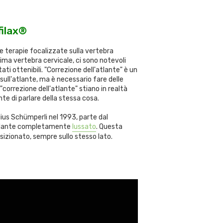
t
t
a
ilax®
a
d
m
se terapie focalizzate sulla vertebra
i
prima vertebra cervicale, ci sono notevoli
n
ti ottenibili. "Correzione dell'atlante" è un
sull'atlante, ma è necessario fare delle
 "correzione dell'atlante" stiano in realtà
e di parlare della stessa cosa.
ius Schümperli nel 1993, parte dal
 atlante completamente
lussato
. Questa
izionato, sempre sullo stesso lato.