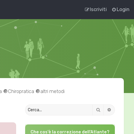
Iscriviti
Login
 🔘Chiropratica 🔘altri metodi
Cerca
Ricerca av
Che cos'è la correzione dell'Atlante?