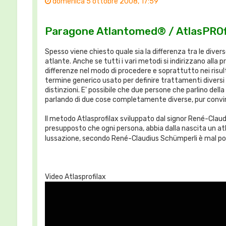
domenica 5 ottobre 2008, 17:59
Paragone Atlantomed® / AtlasPROf
Spesso viene chiesto quale sia la differenza tra le diver
atlante. Anche se tutti i vari metodi si indirizzano alla 
differenze nel modo di procedere e soprattutto nei risulta
termine generico usato per definire trattamenti diversi 
distinzioni. E' possibile che due persone che parlino della
parlando di due cose completamente diverse, pur convint
Il metodo Atlasprofilax sviluppato dal signor René-Claud
presupposto che ogni persona, abbia dalla nascita un
lussazione, secondo René-Claudius Schümperli è mal pos
Video Atlasprofilax