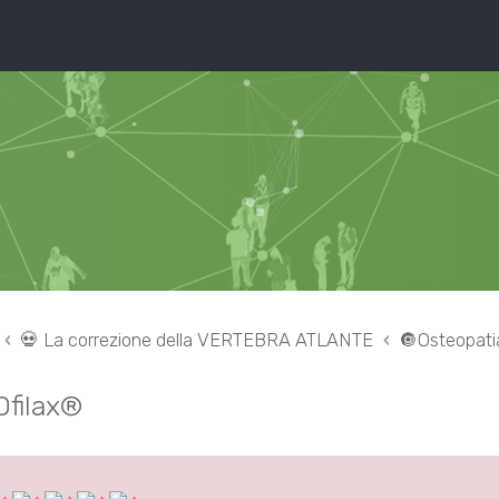
💀 La correzione della VERTEBRA ATLANTE
🔘Osteopatia
filax®