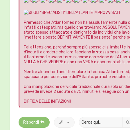
GLI "SPECIALISTI" DELL'ATLANTE IMPROVVISATI
Premesso che Atlantomed non ha assolutamente nulla con
infatti osteopati, ma quello che troviamo ASSOLUTAMENTE 
stato spesso attaccato e denigrato da individui che la
"mettere a posto DEFINITIVAMENTE il paziente" perché poi
Fai attenzione, perché sempre più spesso ci si imbatte in
d’indurti a credere che loro facciano la stessa cosa, anc
Atlantomed e usano termini come correzione dell'Atlante
NULLA A CHE VEDERE e con una VERA e documentabile cor
Mentre alcuni tentano di emulare la tecnica Atlantomed,
spacciano per correzione dell'Atlante, pratiche vecchie com
Una manipolazione cervicale tradizionale dura solo un d
prevede invece 2 sedute da 75 minuti e si esegue con u
DIFFIDA DELLE IMITAZIONI!
Rispondi