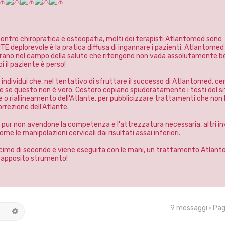
tro chiropratica e osteopatia, molti dei terapisti Atlantomed sono
deplorevole è la pratica diffusa di ingannare i pazienti. Atlantomed
vorano nel campo della salute che ritengono non vada assolutamente b
 il paziente è perso!
 individui che, nel tentativo di sfruttare il successo di Atlantomed, c
he se questo non è vero. Costoro copiano spudoratamente i testi del si
 o riallineamento dell'Atlante, per pubblicizzare trattamenti che non
rezione dell'Atlante.
 pur non avendone la competenza e l'attrezzatura necessaria, altri i
e le manipolazioni cervicali dai risultati assai inferiori.
ecimo di secondo e viene eseguita con le mani, un trattamento Atlan
n apposito strumento!
9 messaggi • Pa
Cerca
Ricerca avanzata