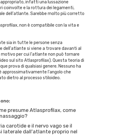
appropriato, infatti una lussazione
 coinvolte e la rottura dei legamenti,
le dell'atlante. Sarebbe molto più corretto
sprofilax, non è compatibile con la vita e
nte sia in tutte le persone senza
e dell'atlante si viene a trovare davanti al
 motivo per cui l'atlante non può tornare
eo sul sito Atlasprofilax). Questa teoria di
que prova di qualsiasi genere. Nessuno ha
o è approssimativamente l'angolo che
to dietro al processo stiloideo.
sono:
ome presume Atlasprofilax, come
n massaggio?
a carotide e il nervo vago se il
 laterale dall'atlante proprio nel