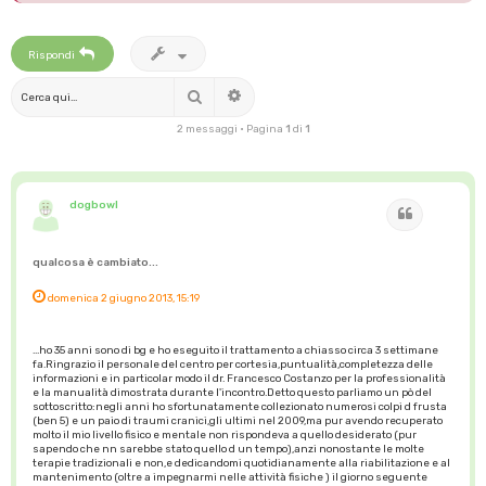
Rispondi
Cerca
Ricerca avanzata
2 messaggi • Pagina
1
di
1
dogbowl
Cita
qualcosa è cambiato...
domenica 2 giugno 2013, 15:19
...ho 35 anni sono di bg e ho eseguito il trattamento a chiasso circa 3 settimane
fa.Ringrazio il personale del centro per cortesia,puntualità,completezza delle
informazioni e in particolar modo il dr. Francesco Costanzo per la professionalità
e la manualità dimostrata durante l'incontro.Detto questo parliamo un pò del
sottoscritto:negli anni ho sfortunatamente collezionato numerosi colpi d frusta
(ben 5) e un paio di traumi cranici,gli ultimi nel 2009,ma pur avendo recuperato
molto il mio livello fisico e mentale non rispondeva a quello desiderato (pur
sapendo che nn sarebbe stato quello d un tempo),anzi nonostante le molte
terapie tradizionali e non,e dedicandomi quotidianamente alla riabilitazione e al
mantenimento (oltre a impegnarmi nelle attività fisiche ) il giorno seguente