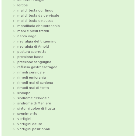
lombosciatalgia
lordosi
mal di testa continuo
mal di testa da cervicale
mal di testa e nausea
mandibola che scrocchia
mani e piedi freddi
nervo vago
nevralgia del trigemino
nevralgia di Arnold
postura scorretta
pressione bassa
pressione sanguigna
reflusso gastroesofageo
rimedi cervicale
rimedi emicrania
rimedi mal di schiena
rimedi mal di testa
sincope
sindrome cervicale
sindrome di Meniere
sintomi colpo di frusta
svenimento
vertigini
vertigini cause
vertigini posizionali