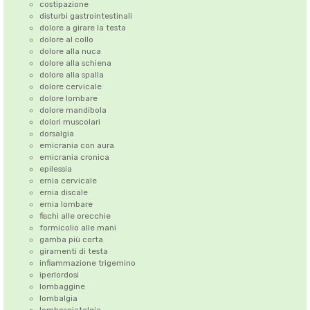
costipazione
disturbi gastrointestinali
dolore a girare la testa
dolore al collo
dolore alla nuca
dolore alla schiena
dolore alla spalla
dolore cervicale
dolore lombare
dolore mandibola
dolori muscolari
dorsalgia
emicrania con aura
emicrania cronica
epilessia
ernia cervicale
ernia discale
ernia lombare
fischi alle orecchie
formicolio alle mani
gamba più corta
giramenti di testa
infiammazione trigemino
iperlordosi
lombaggine
lombalgia