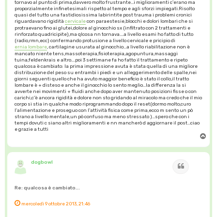
tornavo al punto di prima,davvero molto frustrante...i miglioramenti c'erano ma
proporzialmente infinetesimali rispetto al tempo e agli sforzi impiegati.Risolto
quasi del tutto una fastidiosissima labirintite post trauma i problemi cronici
riguardavano rigidità
cervicale
con paraestesie,blocchi e dolori lombari che si
protraevano fino ai glutei,dolore al ginocchio sx (infiltrato con 2 trattamenti e
rinforzato quadricipite),ma qlcosa nn tornava....a livello esami ho fatto di tutto
(radio,rmn,ecc) confermando protusione a livello cervicale e pricipio di
ernia lombare
, cartilagine usurata al ginocchio...a livello riabilitazione non è
mancato niente tens,massoterapia,fisioterapia,agopuntura,massaggi
tuina,feldenkrais e altro....poi 3 settimane fa ho fatto il trattamento e ripeto
qualcosa è cambiato: la prima impressione avuta è stata quella di una migliore
distribuzione del peso su entrambi i piedi e un alleggerimento delle spalle,nei
giorni seguenti quello che ha avuto maggior beneficio è stato il collo,il tratto
lombare è + disteso e anche il ginocchio lo sento meglio...la differenza la si
avverte nei movimenti + fluidi anche dopo aver mantenuto posizioni fisse o con
carichi,c'è ancora rigidità e dolore non sto gridando al miracolo ma credo che il mio
corpo si stia in qualche modo riprogrammando dopo il reset(dormo molto,curo
l'alimentazione e proseguo con l'attività fisica come prima,ecco m sento un pò
strano a livello mentale,un pò confuso ma meno stressato )...spero che con i
tempi dovuti c siano altri miglioramenti e nn mancherò d aggiornare il post...ciao
e grazie a tutti
T
o
p
dogbowl
Cita
Re: qualcosa è cambiato...
mercoledì 9 ottobre 2013, 21:46