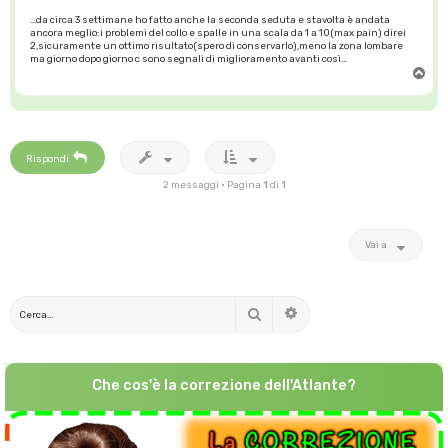
...da circa 3 settimane ho fatto anche la seconda seduta e stavolta è andata
ancora meglio:i problemi del collo e spalle in una scala da 1 a 10(max pain) direi
2,sicuramente un ottimo risultato(spero di conservarlo),meno la zona lombare
ma giorno dopo giorno c sono segnali di miglioramento avanti così...
T
o
p
Rispondi
2 messaggi • Pagina
1
di
1
Vai a
Cerca
Ricerca avanzata
Che cos'è la correzione dell'Atlante?